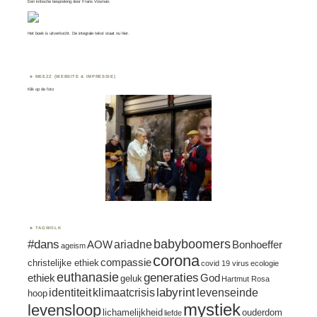
Een kritische bespreking door
Frans Vosman
.
Het boek is uitverkocht. De integrale tekst staat nu
hier.
MEEZZ (WEBSITE & IMPRESSIE)
Klik op de foto
TAGWOLK
#dans
babyboomers
ariadne
AOW
Bonhoeffer
ageism
corona
compassie
christelijke ethiek
covid 19 virus
ecologie
euthanasie
generaties
ethiek
God
geluk
Hartmut Rosa
labyrint
identiteit
klimaatcrisis
levenseinde
hoop
mystiek
levensloop
lichamelijkheid
ouderdom
liefde