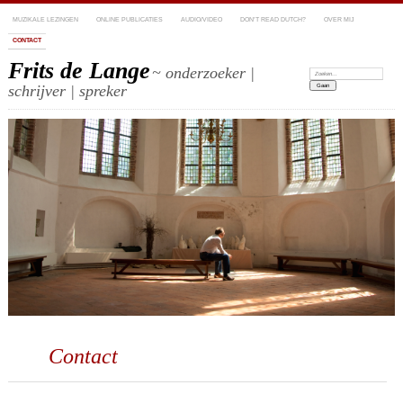
MUZIKALE LEZINGEN
ONLINE PUBLICATIES
AUDIO/VIDEO
DON’T READ DUTCH?
OVER MIJ
CONTACT
Frits de Lange
~ onderzoeker |
Zoeken:
schrijver | spreker
Contact