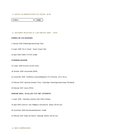
ZOEK IN BERICHTEN OP DEZE SITE
Zoeken:
AGENDA MUZIKALE LEZINGEN 2026 – 2027
EINDELIJK VOLWASSEN
1 februari 2026 Walkartgemeenschap Zeist
5 maart 2026 ‘Zin in Soest’, Soest (Open Hof)
24 april 2026 ANBO-PCOB Zwolle
OVERWELDIGEND
24 maart 2026 Emmen (Grote Kerk)
18 oktober 2026 Varsseveld (NPB)
22 november 2026 Wolfheze (Opstandingskerk Pro Persona, 16-17.30 u)
14 februari 2027 Lelystad (theater Posa, Vrijzinnige Geloofsgemeenschap Flevoland)
18 februari 2027 Joure (PKN)
SIMONE WEIL: IN ALLES TOT HET UITERSTE
1 maart 2026
Vrijzinnig Lunteren
(Het Witte Kerkje).
23 april 2026 Centrum voor Religieus Humanisme, Baarn (20.00 uur)
25 november 2026 Dominicanenklooster Zwolle
24 februari 2027 Abdij van Berne, Heeswijk Dinther (20.00 uur)
EEN IMPRESSIE: