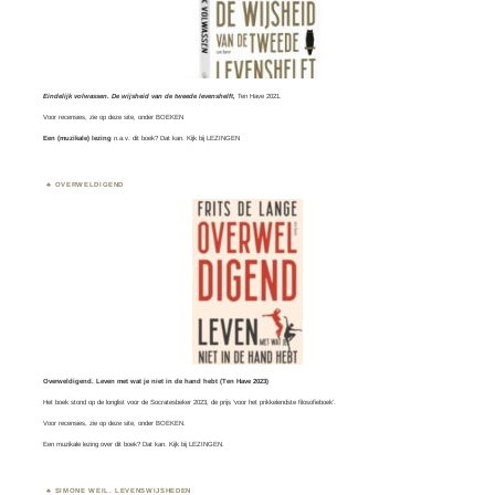
Eindelijk volwassen. De wijsheid van de tweede levenshelft,
Ten Have 2021.
Voor recensies, zie op deze site, onder
BOEKEN
Een (muzikale) lezing
n.a.v. dit boek? Dat kan. Kijk bij
LEZINGEN
OVERWELDIGEND
Overweldigend. Leven met wat je niet in de hand hebt (Ten Have 2023)
Het boek stond op de longlist voor de
Socratesbeker
2023, de prijs ‘voor het prikkelendste filosofieboek’.
Voor recensies, zie op deze site, onder
BOEKEN
.
Een muzikale lezing over dit boek? Dat kan. Kijk bij
LEZINGEN.
SIMONE WEIL. LEVENSWIJSHEDEN