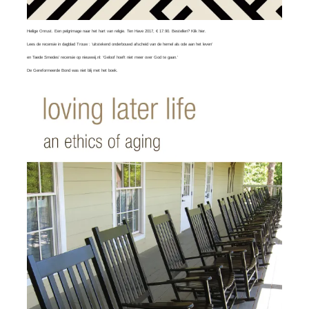
Heilige Onrust. Een pelgrimage naar het hart van religie. Ten Have 2017, € 17.90. Bestellen?
Klik hier
.
Lees
de recensie in dagblad Trouw
: ‘uitstekend onderbouwd afscheid van de hemel als ode aan het leven’
en
Taede Smedes’ recensie
op nieuwwij.nl: ‘Geloof hoeft niet meer over God te gaan.’
De Gereformeerde Bond was
niet blij
met het boek.