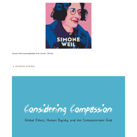
Simone Weil.Levenswijsheden (Kok Utrecht, 259 blz)
EERDERE BOEKEN