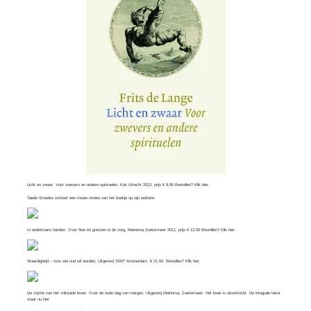
Licht en zwaar. Voor zwevers en andere spirituelen. Kok Utrecht 2013, prijs € 9,95 Bestellen? Klik
hier
.
Taede Smedes schreef een mooie review van het boekje op zijn
website
.
In andermans handen. Over flow en grenzen in de zorg. Meinema Zoetermeer 2011, prijs € 13,50 Bestellen? Klik
hier
.
Waardigheid – voor wie oud wil worden, Uitgeverij SWP Amsterdam, € 21,50. Bestellen? Klik
hier
.
De mythe van het voltooide leven. Over de oude dag van morgen, Uitgeverij Meinema, Zoetermeer. Het boek is uitverkocht. De integrale tekst
staat nu
hier
.