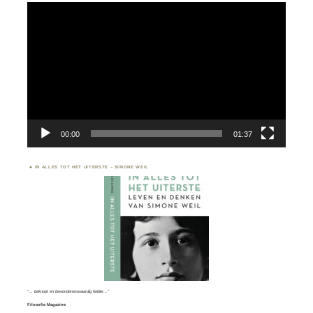
Videospeler
00:00
01:37
IN ALLES TOT HET UITERSTE – SIMONE WEIL
“… beknopt en bewonderenswaardig helder…”
Filosofie Magazine