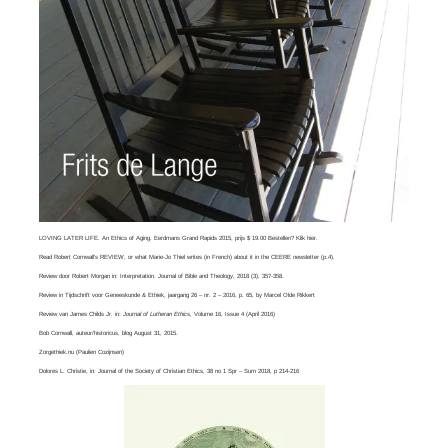
LOVING LATER LIFE. An Ethics of Aging. Eerdmans Grand Rapids 2015, prijs $ 19.00 Bestellen? Klik
hier
.
Read
Robert Cornwall’s REVIEW
, or what
Marie-Jo Thiel
writes (in French) about it in the CEERE newsletter (p.4).
Review door Robert Morgan in:
Interpretation. Journal of Bible and Theology
, 2018 (3), 357-358.
Review in Tijdschrift voor Geneeskunde & Ethiek, jaargang 26 – nr. 2 – 2016, p. 65, by
Marcel Olde Rikkert
Review van
James Childs Jr
. in:
Journal of Lutheran Ethics,
Volume 16, Issue 4​ (April 2016)
Bob Cornwall
, auteur/historicus, blog August 31, 2015.
Zorgethiek.nu
(Paulien Cozijnsen)
Dolores L. Christie, in:
Journal of the Society of Christian Ethics
, 38 no 1 Spr – Sum 2018, p 214-216