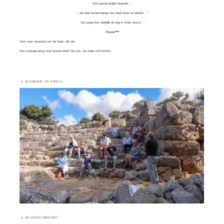
“Een prettig eerlijke biografie…”
“…een fijne kennismaking met Weils leven en denken….”
“De Lange kent duidelijk de weg in Weils oeuvre…”
Trouw****
Voor meer recensies van het boek, klik
hier.
Een muzikale lezing rond Simone Weil? Dat kan. Zie onder
LEZINGEN
ACADEMIE OP KRETA
SEIZOEN 2026-2027