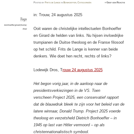
Posted
by
Frits de Lange
in
Bonhoeffer
,
Categorieën
≈
Geef een Reactie
in: Trouw, 24 augustus 2025
Tags
bonhoeffer;girard;trump;
Ooit waren de christelijke intellectuelen Bonhoeffer
thiel
en Girard de helden van links. Nu hijsen invloedrijke
trumpianen de Duitse theoloog en de Franse filosoof
op het schild. Frits de Lange is kenner van beide
denkers. Wie doet hen recht, rechts of links?
Lodewijk Dros, T
rouw 24 augustus 2025
Het begon vorig jaar, in de aanloop naar de
presidentsverkiezingen in de VS. Toen
verscheen Project 2025, een conservatief rapport
dat de blauwdruk bleek te zijn voor het beleid van de
latere winnaar, Donald Trump. Project 2025 voerde
theoloog en verzetsheld Dietrich Bonhoeffer – in
1945 op last van Hitler vermoord – op als
christennationalistisch symbool.