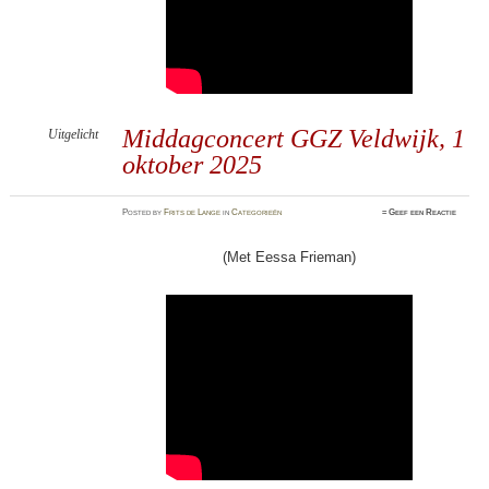
Middagconcert GGZ Veldwijk, 1
Uitgelicht
oktober 2025
Posted
by
Frits de Lange
in
Categorieën
≈
Geef een Reactie
(Met Eessa Frieman)