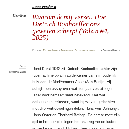
Lees verder »
Waarom ik mij verzet. Hoe
Uitgelicht
Dietrich Bonhoeffer ons
geweten scherpt (Volzin #4,
2025)
Posted
by
Frits de Lange
in
Bonhoeffer
,
Categorieën
,
ethiek
≈
Geef een Reactie
Tags
Rond Kerst 1942 zit Dietrich Bonhoeffer achter zijn
Bonhoeffer
,
verzet
typemachine op zijn zolderkamer van zijn ouderlijk
huis aan de Mariënburger Allee 43 in Berlijn. Hij
schrijft een essay over wat tien jaar verzet tegen
Hitler voor hemzelf heeft betekend. Met wat
carbonnetjes ertussen, want hij wil zijn gedachten
met drie vertrouwelingen delen: Hans von Dohnanyi,
Hans Oster en Eberhard Bethge. De eerste twee zijn
spil in het complot tegen het nazi-regime de laatste
is zijn beste vriend. Hij heeft hen, naast zijn eigen