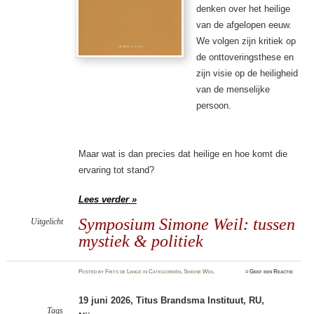
denken over het heilige
van de afgelopen eeuw.
We volgen zijn kritiek op
de onttoveringsthese en
zijn visie op de heiligheid
van de menselijke
persoon.
Maar wat is dan precies dat heilige en hoe komt die
ervaring tot stand?
Lees verder »
Symposium Simone Weil: tussen
Uitgelicht
mystiek & politiek
Posted
by
Frits de Lange
in
Categorieën
,
Simone Weil
≈
Geef een Reactie
19 juni 2026,
Titus Brandsma Instituut, RU,
Tags