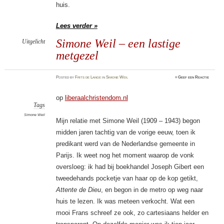
huis.
Lees verder »
Simone Weil – een lastige
Uitgelicht
metgezel
Posted
by
Frits de Lange
in
Simone Weil
≈
Geef een Reactie
op
liberaalchristendom.nl
Tags
Simone Weil
Mijn relatie met Simone Weil (1909 – 1943) begon
midden jaren tachtig van de vorige eeuw, toen ik
predikant werd van de Nederlandse gemeente in
Parijs. Ik weet nog het moment waarop de vonk
oversloeg: ik had bij boekhandel Joseph Gibert een
tweedehands pocketje van haar op de kop getikt,
Attente de Dieu
, en begon in de metro op weg naar
huis te lezen. Ik was meteen verkocht. Wat een
mooi Frans schreef ze ook, zo cartesiaans helder en