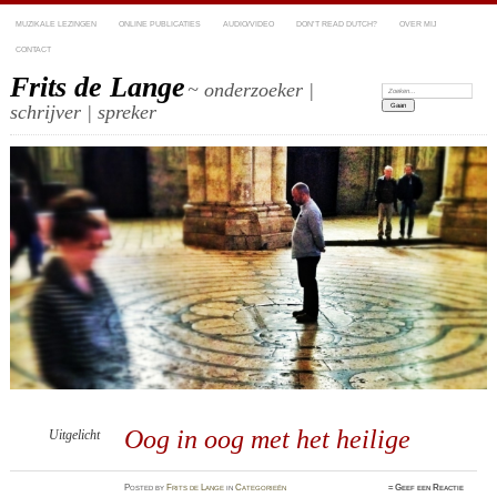
MUZIKALE LEZINGEN
ONLINE PUBLICATIES
AUDIO/VIDEO
DON’T READ DUTCH?
OVER MIJ
CONTACT
Frits de Lange
~ onderzoeker |
Zoeken:
schrijver | spreker
Oog in oog met het heilige
Uitgelicht
Posted
by
Frits de Lange
in
Categorieën
≈
Geef een Reactie