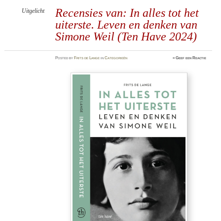
Recensies van: In alles tot het
Uitgelicht
uiterste. Leven en denken van
Simone Weil (Ten Have 2024)
Posted
by
Frits de Lange
in
Categorieën
≈
Geef een Reactie