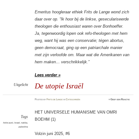
Emeritus hoogleraar ethiek Frits de Lange wond zich
daar over op. “Ik hoor bij de linkse, geseculariseerde
theologen die enthousiast waren over Bonhoeffer.
Ja, tegenwoordig lopen ook refo-theologen met hem
weg, want hij was een conservatie; tégen abortus,
geen democraat, ging op een patriarchale manier
met zijn verloofde om. Maar wat die Amerikanen van
hem maken… verschrikkelijk.”
Lees verder »
De utopie Israël
Uitgelicht
Posted
by
Frits de Lange
in
Categorieën
≈
Geef een Reactie
HET UNIVERSELE HUMANISME VAN OMRI
Tags
BOEHM (1)
holocaust
,
Israel
,
nakba
,
palestina
Volzin juni 2025, #6