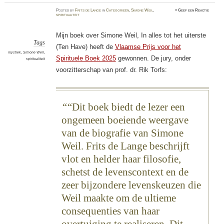
Posted
by
Frits de Lange
in
Categorieën
,
Simone Weil
,
≈
Geef een Reactie
spiritualiteit
Mijn boek over Simone Weil, In alles tot het uiterste
Tags
(Ten Have) heeft de
Vlaamse Prijs voor het
mystiek
,
Simone Weil
,
Spirituele Boek 2025
gewonnen. De jury, onder
spiritualiteit
voorzitterschap van prof. dr. Rik Torfs:
“Dit boek biedt de lezer een
ongemeen boeiende weergave
van de biografie van Simone
Weil. Frits de Lange beschrijft
vlot en helder haar filosofie,
schetst de levenscontext en de
zeer bijzondere levenskeuzen die
Weil maakte om de ultieme
consequenties van haar