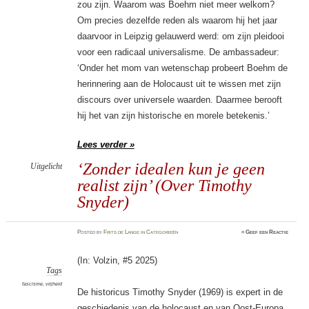
zou zijn. Waarom was Boehm niet meer welkom?
Om precies dezelfde reden als waarom hij het jaar
daarvoor in Leipzig gelauwerd werd: om zijn pleidooi
voor een radicaal universalisme. De ambassadeur:
‘Onder het mom van wetenschap probeert Boehm de
herinnering aan de Holocaust uit te wissen met zijn
discours over universele waarden. Daarmee berooft
hij het van zijn historische en morele betekenis.’
Lees verder »
‘Zonder idealen kun je geen
Uitgelicht
realist zijn’ (Over Timothy
Snyder)
Posted
by
Frits de Lange
in
Categorieën
≈
Geef een Reactie
(In: Volzin, #5 2025)
Tags
fascisme
,
vrijheid
De historicus Timothy Snyder (1969) is expert in de
geschiedenis van de holocaust en van Oost-Europa