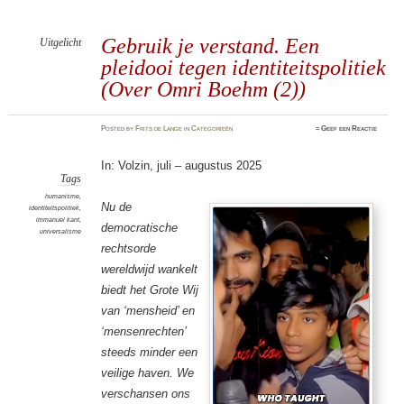
Gebruik je verstand. Een
Uitgelicht
pleidooi tegen identiteitspolitiek
(Over Omri Boehm (2))
Posted
by
Frits de Lange
in
Categorieën
≈
Geef een Reactie
In: Volzin, juli – augustus 2025
Tags
humanisme
,
Nu de
identiteitspolitiek
,
immanuel kant
,
democratische
universalisme
rechtsorde
wereldwijd wankelt
biedt het Grote Wij
van ‘mensheid’ en
‘mensenrechten’
steeds minder een
veilige haven. We
verschansen ons