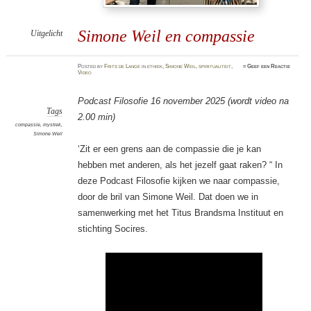
Simone Weil en compassie
Uitgelicht
Posted
by
Frits de Lange
in
ethiek
,
Simone Weil
,
spiritualiteit
,
≈
Geef een Reactie
Video
Podcast Filosofie 16 november 2025 (wordt video na
Tags
2.00 min)
compassie
,
mystiek
,
Simone Weil
‘Zit er een grens aan de compassie die je kan
hebben met anderen, als het jezelf gaat raken? “ In
deze Podcast Filosofie kijken we naar compassie,
door de bril van Simone Weil. Dat doen we in
samenwerking met het Titus Brandsma Instituut en
stichting Socires.