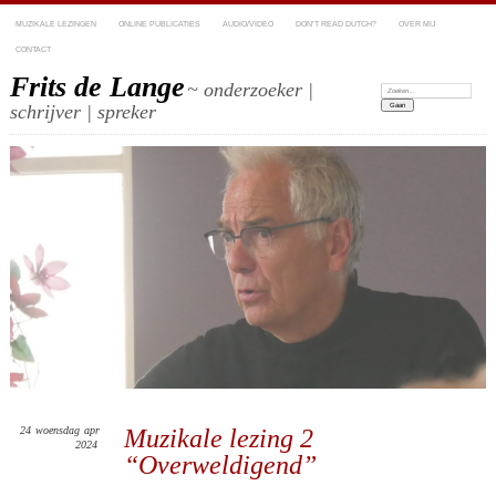
MUZIKALE LEZINGEN
ONLINE PUBLICATIES
AUDIO/VIDEO
DON’T READ DUTCH?
OVER MIJ
CONTACT
Frits de Lange
~ onderzoeker |
Zoeken:
schrijver | spreker
24
woensdag
apr
Muzikale lezing 2
2024
“Overweldigend”