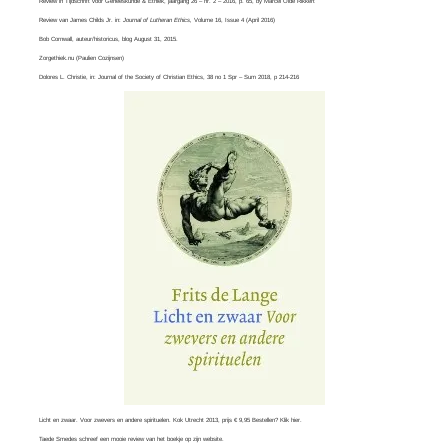
Review in Tijdschrift voor Geneeskunde & Ethiek, jaargang 26 – nr. 2 – 2016, p. 65, by
Marcel Olde Rikkert
Review van
James Childs Jr
. in:
Journal of Lutheran Ethics,
Volume 16, Issue 4​ (April 2016)
Bob Cornwall
, auteur/historicus, blog August 31, 2015.
Zorgethiek.nu
(Paulien Cozijnsen)
Dolores L. Christie, in:
Journal of the Society of Christian Ethics
, 38 no 1 Spr – Sum 2018, p 214-216
Licht en zwaar. Voor zwevers en andere spirituelen. Kok Utrecht 2013, prijs € 9,95 Bestellen? Klik
hier
.
Taede Smedes schreef een mooie review van het boekje op zijn
website
.