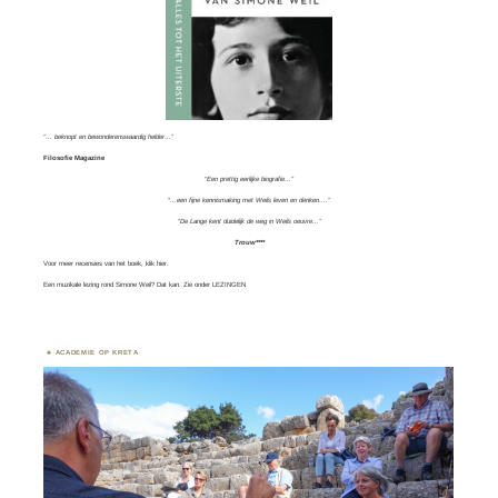
“… beknopt en bewonderenswaardig helder…”
Filosofie Magazine
“Een prettig eerlijke biografie…”
“…een fijne kennismaking met Weils leven en denken….”
“De Lange kent duidelijk de weg in Weils oeuvre…”
Trouw****
Voor meer recensies van het boek, klik
hier.
Een muzikale lezing rond Simone Weil? Dat kan. Zie onder
LEZINGEN
ACADEMIE OP KRETA