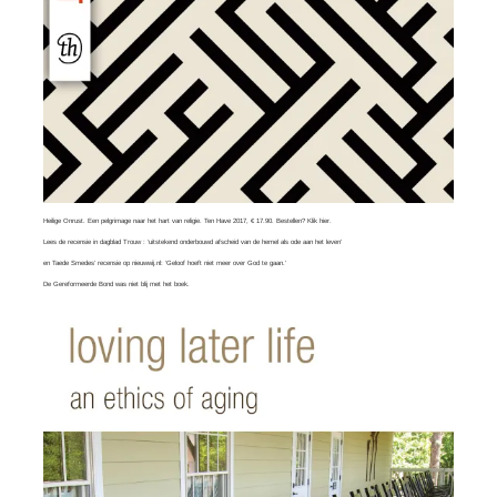
Heilige Onrust. Een pelgrimage naar het hart van religie. Ten Have 2017, € 17.90. Bestellen?
Klik hier
.
Lees
de recensie in dagblad Trouw
: ‘uitstekend onderbouwd afscheid van de hemel als ode aan het leven’
en
Taede Smedes’ recensie
op nieuwwij.nl: ‘Geloof hoeft niet meer over God te gaan.’
De Gereformeerde Bond was
niet blij
met het boek.