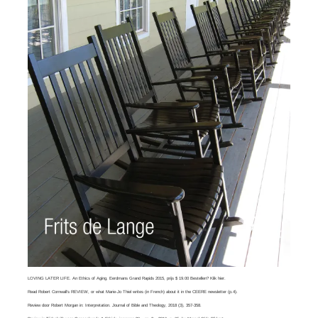
LOVING LATER LIFE. An Ethics of Aging. Eerdmans Grand Rapids 2015, prijs $ 19.00 Bestellen? Klik
hier
.
Read
Robert Cornwall’s REVIEW
, or what
Marie-Jo Thiel
writes (in French) about it in the CEERE newsletter (p.4).
Review door Robert Morgan in:
Interpretation. Journal of Bible and Theology
, 2018 (3), 357-358.