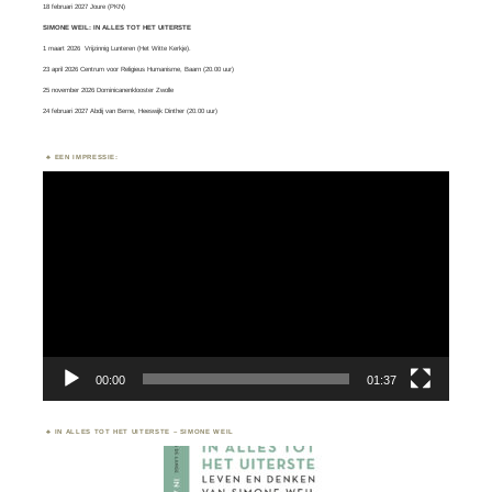
18 februari 2027 Joure (PKN)
SIMONE WEIL: IN ALLES TOT HET UITERSTE
1 maart 2026
Vrijzinnig Lunteren
(Het Witte Kerkje).
23 april 2026 Centrum voor Religieus Humanisme, Baarn (20.00 uur)
25 november 2026 Dominicanenklooster Zwolle
24 februari 2027 Abdij van Berne, Heeswijk Dinther (20.00 uur)
EEN IMPRESSIE:
Videospeler
00:00
01:37
IN ALLES TOT HET UITERSTE – SIMONE WEIL