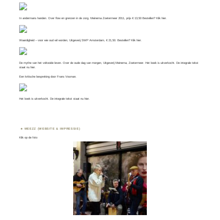
In andermans handen. Over flow en grenzen in de zorg. Meinema Zoetermeer 2011, prijs € 13,50 Bestellen? Klik
hier
.
Waardigheid – voor wie oud wil worden, Uitgeverij SWP Amsterdam, € 21,50. Bestellen? Klik
hier
.
De mythe van het voltooide leven. Over de oude dag van morgen, Uitgeverij Meinema, Zoetermeer. Het boek is uitverkocht. De integrale tekst
staat nu
hier
.
Een kritische bespreking door
Frans Vosman
.
Het boek is uitverkocht. De integrale tekst staat nu
hier.
MEEZZ (WEBSITE & IMPRESSIE)
Klik op de foto