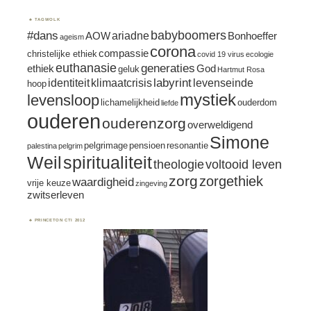
TAGWOLK
#dans
babyboomers
ariadne
AOW
Bonhoeffer
ageism
corona
compassie
christelijke ethiek
covid 19 virus
ecologie
euthanasie
generaties
ethiek
God
geluk
Hartmut Rosa
labyrint
identiteit
klimaatcrisis
levenseinde
hoop
mystiek
levensloop
lichamelijkheid
ouderdom
liefde
ouderen
ouderenzorg
overweldigend
Simone
pelgrimage
pensioen
resonantie
palestina
pelgrim
spiritualiteit
Weil
theologie
voltooid leven
zorg
zorgethiek
waardigheid
vrije keuze
zingeving
zwitserleven
PRINCETON CTI 2012