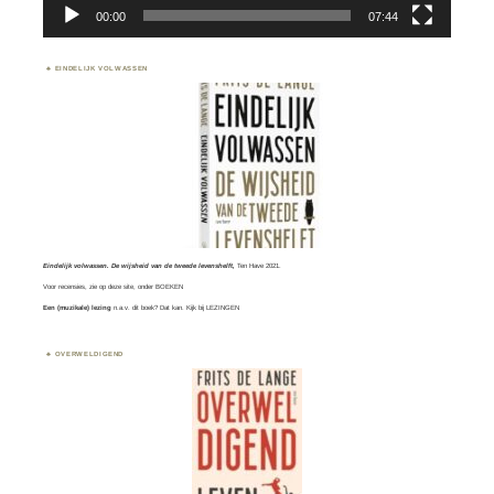
00:00
07:44
EINDELIJK VOLWASSEN
Eindelijk volwassen. De wijsheid van de tweede levenshelft,
Ten Have 2021.
Voor recensies, zie op deze site, onder
BOEKEN
Een (muzikale) lezing
n.a.v. dit boek? Dat kan. Kijk bij
LEZINGEN
OVERWELDIGEND