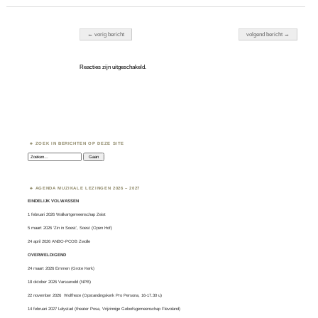
Berichten navigatie
← vorig bericht
volgend bericht →
Reacties zijn uitgeschakeld.
ZOEK IN BERICHTEN OP DEZE SITE
Zoeken:
AGENDA MUZIKALE LEZINGEN 2026 – 2027
EINDELIJK VOLWASSEN
1 februari 2026 Walkartgemeenschap Zeist
5 maart 2026 ‘Zin in Soest’, Soest (Open Hof)
24 april 2026 ANBO-PCOB Zwolle
OVERWELDIGEND
24 maart 2026 Emmen (Grote Kerk)
18 oktober 2026 Varsseveld (NPB)
22 november 2026 Wolfheze (Opstandingskerk Pro Persona, 16-17.30 u)
14 februari 2027 Lelystad (theater Posa, Vrijzinnige Geloofsgemeenschap Flevoland)