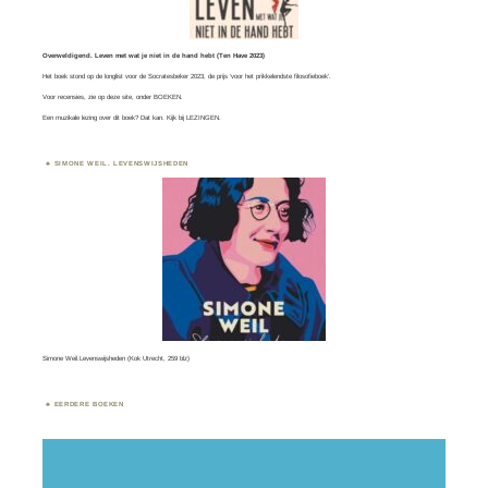
Overweldigend. Leven met wat je niet in de hand hebt (Ten Have 2023)
Het boek stond op de longlist voor de
Socratesbeker
2023, de prijs ‘voor het prikkelendste filosofieboek’.
Voor recensies, zie op deze site, onder
BOEKEN
.
Een muzikale lezing over dit boek? Dat kan. Kijk bij
LEZINGEN.
SIMONE WEIL. LEVENSWIJSHEDEN
Simone Weil.Levenswijsheden (Kok Utrecht, 259 blz)
EERDERE BOEKEN