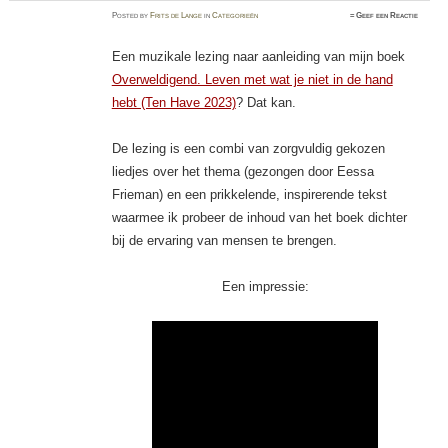
Posted
by
Frits de Lange
in
Categorieën
≈
Geef een Reactie
Een muzikale lezing naar aanleiding van mijn boek
Overweldigend. Leven met wat je niet in de hand
hebt (Ten Have 2023)
? Dat kan.
De lezing is een combi van zorgvuldig gekozen
liedjes over het thema (gezongen door Eessa
Frieman) en een prikkelende, inspirerende tekst
waarmee ik probeer de inhoud van het boek dichter
bij de ervaring van mensen te brengen.
Een impressie: