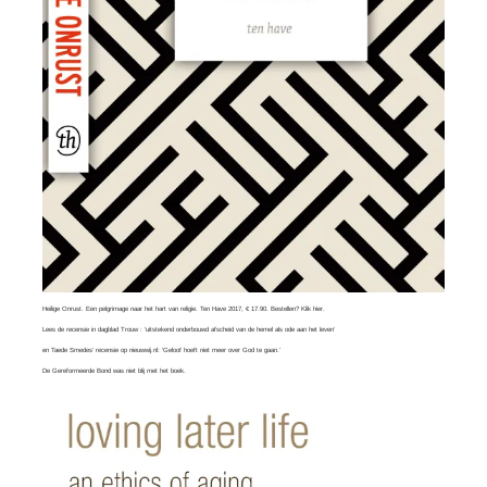
Heilige Onrust. Een pelgrimage naar het hart van religie. Ten Have 2017, € 17.90. Bestellen?
Klik hier
.
Lees
de recensie in dagblad Trouw
: ‘uitstekend onderbouwd afscheid van de hemel als ode aan het leven’
en
Taede Smedes’ recensie
op nieuwwij.nl: ‘Geloof hoeft niet meer over God te gaan.’
De Gereformeerde Bond was
niet blij
met het boek.