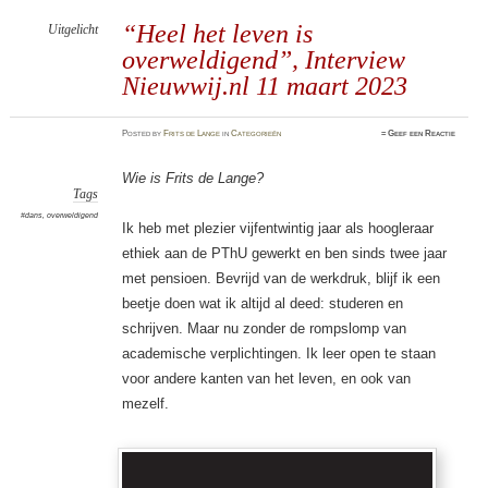
“Heel het leven is
Uitgelicht
overweldigend”, Interview
Nieuwwij.nl 11 maart 2023
Posted
by
Frits de Lange
in
Categorieën
≈
Geef een Reactie
Wie is Frits de Lange?
Tags
#dans
,
overweldigend
Ik heb met plezier vijfentwintig jaar als hoogleraar
ethiek aan de PThU gewerkt en ben sinds twee jaar
met pensioen. Bevrijd van de werkdruk, blijf ik een
beetje doen wat ik altijd al deed: studeren en
schrijven. Maar nu zonder de rompslomp van
academische verplichtingen. Ik leer open te staan
voor andere kanten van het leven, en ook van
mezelf.