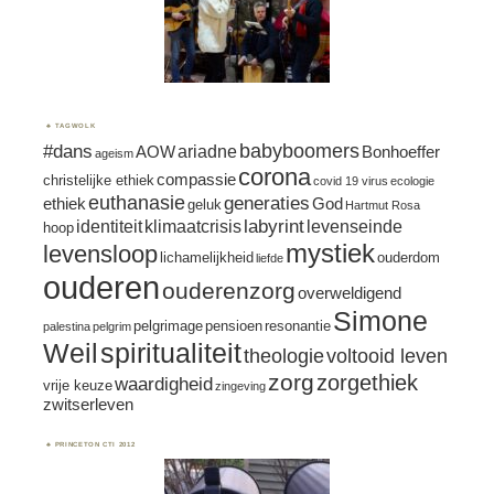
TAGWOLK
#dans
babyboomers
ariadne
AOW
Bonhoeffer
ageism
corona
compassie
christelijke ethiek
covid 19 virus
ecologie
euthanasie
generaties
ethiek
God
geluk
Hartmut Rosa
labyrint
identiteit
klimaatcrisis
levenseinde
hoop
mystiek
levensloop
lichamelijkheid
ouderdom
liefde
ouderen
ouderenzorg
overweldigend
Simone
pelgrimage
pensioen
resonantie
palestina
pelgrim
spiritualiteit
Weil
theologie
voltooid leven
zorg
zorgethiek
waardigheid
vrije keuze
zingeving
zwitserleven
PRINCETON CTI 2012