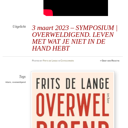
3 maart 2023 – SYMPOSIUM |
Uitgelicht
OVERWELDIGEND. LEVEN
MET WAT JE NIET IN DE
HAND HEBT
Posted
by
Frits de Lange
in
Categorieën
≈
Geef een Reactie
Tags
#dans
,
overweldigend