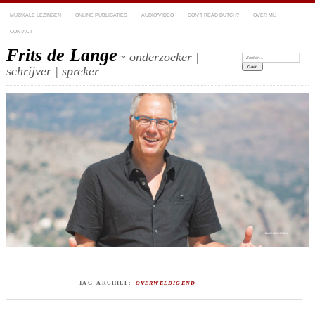
MUZIKALE LEZINGEN
ONLINE PUBLICATIES
AUDIO/VIDEO
DON’T READ DUTCH?
OVER MIJ
CONTACT
Frits de Lange
~ onderzoeker |
Zoeken:
schrijver | spreker
TAG ARCHIEF:
OVERWELDIGEND