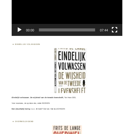
00:00
07:44
EINDELIJK VOLWASSEN
Eindelijk volwassen. De wijsheid van de tweede levenshelft,
Ten Have 2021.
Voor recensies, zie op deze site, onder
BOEKEN
Een (muzikale) lezing
n.a.v. dit boek? Dat kan. Kijk bij
LEZINGEN
OVERWELDIGEND