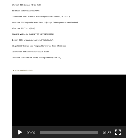
24 maart 2026 Emmen (Grote Kerk)
18 oktober 2026 Varsseveld (NPB)
22 november 2026 Wolfheze (Opstandingskerk Pro Persona, 16-17.30 u)
14 februari 2027 Lelystad (theater Posa, Vrijzinnige Geloofsgemeenschap Flevoland)
18 februari 2027 Joure (PKN)
SIMONE WEIL: IN ALLES TOT HET UITERSTE
1 maart 2026
Vrijzinnig Lunteren
(Het Witte Kerkje).
23 april 2026 Centrum voor Religieus Humanisme, Baarn (20.00 uur)
25 november 2026 Dominicanenklooster Zwolle
24 februari 2027 Abdij van Berne, Heeswijk Dinther (20.00 uur)
EEN IMPRESSIE:
Videospeler
00:00
01:37