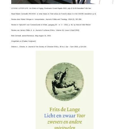
LOVING LATER LIFE. An Ethics of Aging. Eerdmans Grand Rapids 2015, prijs $ 19.00 Bestellen? Klik
hier
.
Read
Robert Cornwall’s REVIEW
, or what
Marie-Jo Thiel
writes (in French) about it in the CEERE newsletter (p.4).
Review door Robert Morgan in:
Interpretation. Journal of Bible and Theology
, 2018 (3), 357-358.
Review in Tijdschrift voor Geneeskunde & Ethiek, jaargang 26 – nr. 2 – 2016, p. 65, by
Marcel Olde Rikkert
Review van
James Childs Jr
. in:
Journal of Lutheran Ethics,
Volume 16, Issue 4​ (April 2016)
Bob Cornwall
, auteur/historicus, blog August 31, 2015.
Zorgethiek.nu
(Paulien Cozijnsen)
Dolores L. Christie, in:
Journal of the Society of Christian Ethics
, 38 no 1 Spr – Sum 2018, p 214-216