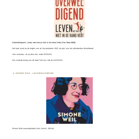
Overweldigend. Leven met wat je niet in de hand hebt (Ten Have 2023)
Het boek stond op de longlist voor de
Socratesbeker
2023, de prijs ‘voor het prikkelendste filosofieboek’.
Voor recensies, zie op deze site, onder
BOEKEN
.
Een muzikale lezing over dit boek? Dat kan. Kijk bij
LEZINGEN.
SIMONE WEIL. LEVENSWIJSHEDEN
Simone Weil.Levenswijsheden (Kok Utrecht, 259 blz)