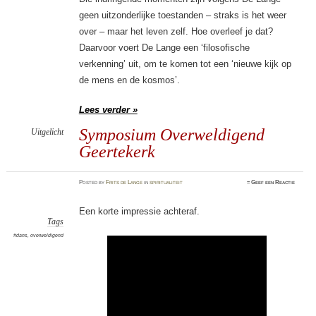
geen uitzonderlijke toestanden – straks is het weer
over – maar het leven zelf. Hoe overleef je dat?
Daarvoor voert De Lange een ‘filosofische
verkenning’ uit, om te komen tot een ‘nieuwe kijk op
de mens en de kosmos’.
Lees verder »
Symposium Overweldigend
Uitgelicht
Geertekerk
Posted
by
Frits de Lange
in
spiritualiteit
≈
Geef een Reactie
Een korte impressie achteraf.
Tags
#dans
,
overweldigend