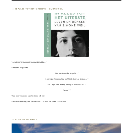
IN ALLES TOT HET UITERSTE – SIMONE WEIL
“… beknopt en bewonderenswaardig helder…”
Filosofie Magazine
“Een prettig eerlijke biografie…”
“…een fijne kennismaking met Weils leven en denken….”
“De Lange kent duidelijk de weg in Weils oeuvre…”
Trouw****
Voor meer recensies van het boek, klik
hier.
Een muzikale lezing rond Simone Weil? Dat kan. Zie onder
LEZINGEN
ACADEMIE OP KRETA