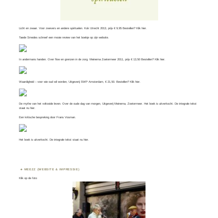
Licht en zwaar. Voor zwevers en andere spirituelen. Kok Utrecht 2013, prijs € 9,95 Bestellen? Klik
hier
.
Taede Smedes schreef een mooie review van het boekje op zijn
website
.
In andermans handen. Over flow en grenzen in de zorg. Meinema Zoetermeer 2011, prijs € 13,50 Bestellen? Klik
hier
.
Waardigheid – voor wie oud wil worden, Uitgeverij SWP Amsterdam, € 21,50. Bestellen? Klik
hier
.
De mythe van het voltooide leven. Over de oude dag van morgen, Uitgeverij Meinema, Zoetermeer. Het boek is uitverkocht. De integrale tekst
staat nu
hier
.
Een kritische bespreking door
Frans Vosman
.
Het boek is uitverkocht. De integrale tekst staat nu
hier.
MEEZZ (WEBSITE & IMPRESSIE)
Klik op de foto