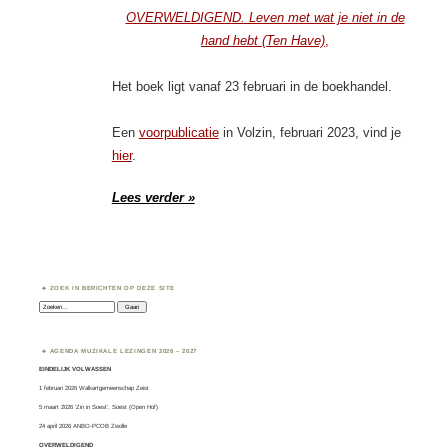
OVERWELDIGEND. Leven met wat je niet in de
hand hebt (Ten Have)
,
Het boek ligt vanaf 23 februari in de boekhandel.
Een
voorpublicatie
in Volzin, februari 2023, vind je
hier
.
Lees verder »
ZOEK IN BERICHTEN OP DEZE SITE
Zoeken:
AGENDA MUZIKALE LEZINGEN 2026 – 2027
EINDELIJK VOLWASSEN
1 februari 2026 Walkartgemeenschap Zeist
5 maart 2026 ‘Zin in Soest’, Soest (Open Hof)
24 april 2026 ANBO-PCOB Zwolle
OVERWELDIGEND