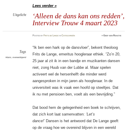
Lees verder »
‘Alleen de dans kan ons redden’,
Uitgelicht
Interview Trouw 4 maart 2023
Posted
by
Frits de Lange
in
Categorieën
≈
Geef een Reactie
“Ik ben een hark op de dansvloer”, bekent theoloog
Tags
Frits de Lange, emeritus hoogleraar ethiek. “Zo’n 20,
#dans
,
overweldigend
25 jaar al zit ik in een bandje en muzikanten dansen
niet, zong Huub van der Lubbe al. Maar spelen
activeert wel de hersenhelft die minder werd
aangesproken in mijn jaren als hoogleraar. In de
universiteit was ik vaak een hoofd op steeltjes. Dat
ik nu met pensioen ben, voelt als een bevrijding.”
Dat bood hem de gelegenheid een boek te schrijven,
dat zich kort laat samenvatten:
‘Let’s
dance!’
Dansen is het antwoord dat De Lange geeft
op de vraag hoe we overeind blijven in een wereld