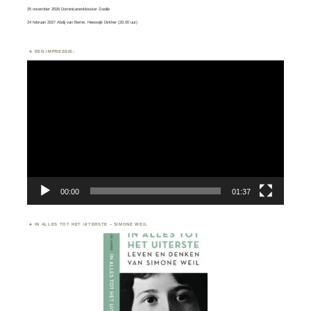
25 november 2026 Dominicanenklooster Zwolle
24 februari 2027 Abdij van Berne, Heeswijk Dinther (20.00 uur)
EEN IMPRESSIE:
Videospeler
00:00
01:37
IN ALLES TOT HET UITERSTE – SIMONE WEIL