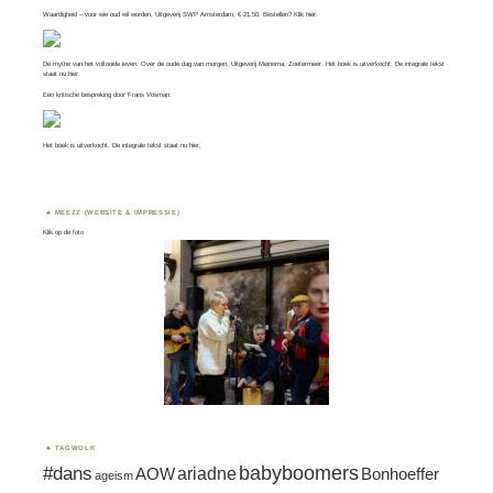
Waardigheid – voor wie oud wil worden, Uitgeverij SWP Amsterdam, € 21,50. Bestellen? Klik
hier
.
De mythe van het voltooide leven. Over de oude dag van morgen, Uitgeverij Meinema, Zoetermeer. Het boek is uitverkocht. De integrale tekst
staat nu
hier
.
Een kritische bespreking door
Frans Vosman
.
Het boek is uitverkocht. De integrale tekst staat nu
hier.
MEEZZ (WEBSITE & IMPRESSIE)
Klik op de foto
TAGWOLK
#dans
babyboomers
ariadne
AOW
Bonhoeffer
ageism