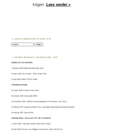
krijgen.
Lees verder »
ZOEK IN BERICHTEN OP DEZE SITE
Zoeken:
AGENDA MUZIKALE LEZINGEN 2026 – 2027
EINDELIJK VOLWASSEN
1 februari 2026 Walkartgemeenschap Zeist
5 maart 2026 ‘Zin in Soest’, Soest (Open Hof)
24 april 2026 ANBO-PCOB Zwolle
OVERWELDIGEND
24 maart 2026 Emmen (Grote Kerk)
18 oktober 2026 Varsseveld (NPB)
22 november 2026 Wolfheze (Opstandingskerk Pro Persona, 16-17.30 u)
14 februari 2027 Lelystad (theater Posa, Vrijzinnige Geloofsgemeenschap Flevoland)
18 februari 2027 Joure (PKN)
SIMONE WEIL: IN ALLES TOT HET UITERSTE
1 maart 2026
Vrijzinnig Lunteren
(Het Witte Kerkje).
23 april 2026 Centrum voor Religieus Humanisme, Baarn (20.00 uur)