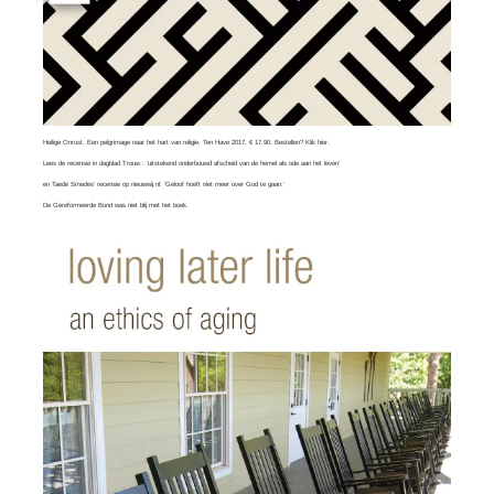
Heilige Onrust. Een pelgrimage naar het hart van religie. Ten Have 2017, € 17.90. Bestellen?
Klik hier
.
Lees
de recensie in dagblad Trouw
: ‘uitstekend onderbouwd afscheid van de hemel als ode aan het leven’
en
Taede Smedes’ recensie
op nieuwwij.nl: ‘Geloof hoeft niet meer over God te gaan.’
De Gereformeerde Bond was
niet blij
met het boek.