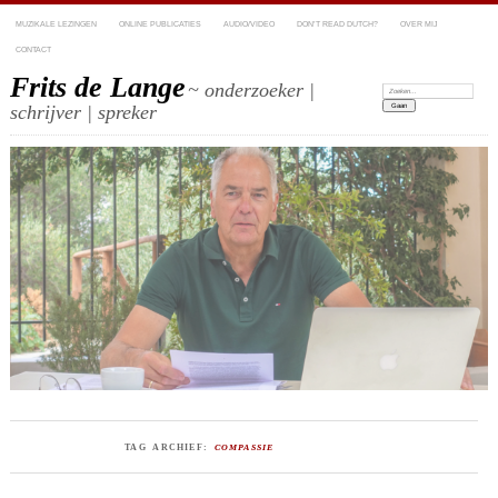
MUZIKALE LEZINGEN
ONLINE PUBLICATIES
AUDIO/VIDEO
DON’T READ DUTCH?
OVER MIJ
CONTACT
Frits de Lange
~ onderzoeker |
Zoeken:
schrijver | spreker
TAG ARCHIEF:
COMPASSIE