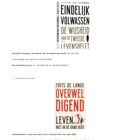
Eindelijk volwassen. De wijsheid van de tweede levenshelft,
Ten Have 2021.
Voor recensies, zie op deze site, onder
BOEKEN
Een (muzikale) lezing
n.a.v. dit boek? Dat kan. Kijk bij
LEZINGEN
OVERWELDIGEND
Overweldigend. Leven met wat je niet in de hand hebt (Ten Have 2023)