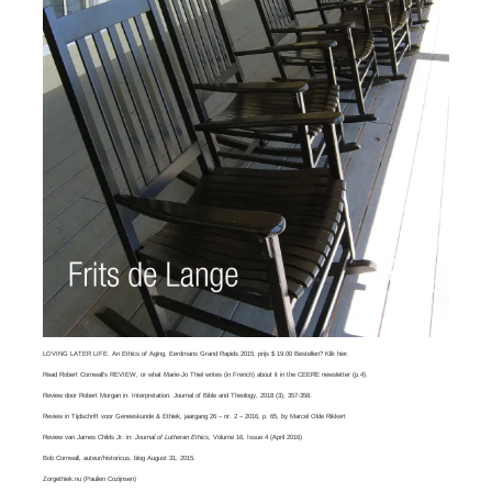
LOVING LATER LIFE. An Ethics of Aging. Eerdmans Grand Rapids 2015, prijs $ 19.00 Bestellen? Klik
hier
.
Read
Robert Cornwall’s REVIEW
, or what
Marie-Jo Thiel
writes (in French) about it in the CEERE newsletter (p.4).
Review door Robert Morgan in:
Interpretation. Journal of Bible and Theology
, 2018 (3), 357-358.
Review in Tijdschrift voor Geneeskunde & Ethiek, jaargang 26 – nr. 2 – 2016, p. 65, by
Marcel Olde Rikkert
Review van
James Childs Jr
. in:
Journal of Lutheran Ethics,
Volume 16, Issue 4​ (April 2016)
Bob Cornwall
, auteur/historicus, blog August 31, 2015.
Zorgethiek.nu
(Paulien Cozijnsen)