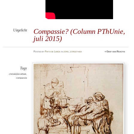
Compassie? (Column PThUnie,
Uitgelicht
juli 2015)
Posted
by
Frits de Lange
in
zorg
,
zorgethiek
≈
Geef een Reactie
Tags
christelijke ethiek
,
compassie