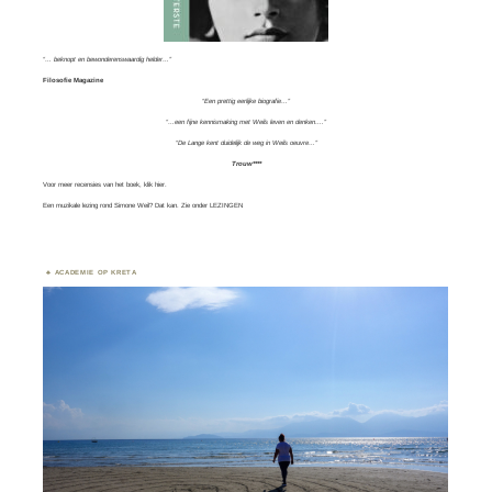
“… beknopt en bewonderenswaardig helder…”
Filosofie Magazine
“Een prettig eerlijke biografie…”
“…een fijne kennismaking met Weils leven en denken….”
“De Lange kent duidelijk de weg in Weils oeuvre…”
Trouw****
Voor meer recensies van het boek, klik
hier.
Een muzikale lezing rond Simone Weil? Dat kan. Zie onder
LEZINGEN
ACADEMIE OP KRETA