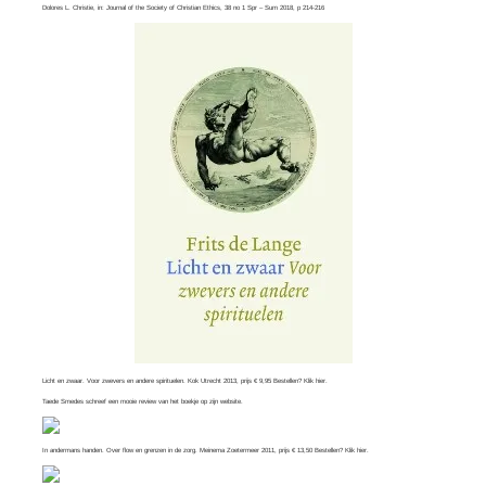
Dolores L. Christie, in:
Journal of the Society of Christian Ethics
, 38 no 1 Spr – Sum 2018, p 214-216
Licht en zwaar. Voor zwevers en andere spirituelen. Kok Utrecht 2013, prijs € 9,95 Bestellen? Klik
hier
.
Taede Smedes schreef een mooie review van het boekje op zijn
website
.
In andermans handen. Over flow en grenzen in de zorg. Meinema Zoetermeer 2011, prijs € 13,50 Bestellen? Klik
hier
.