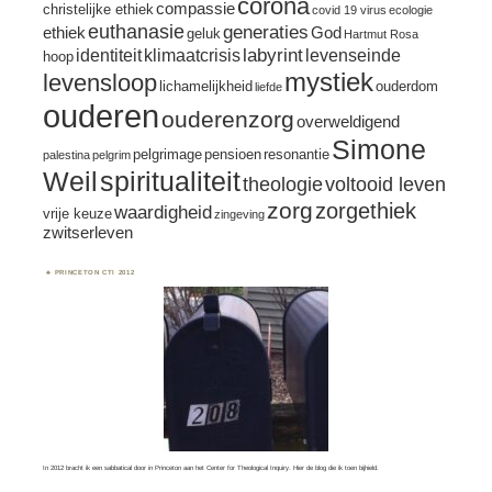
corona
compassie
christelijke ethiek
covid 19 virus
ecologie
euthanasie
generaties
ethiek
God
geluk
Hartmut Rosa
labyrint
identiteit
klimaatcrisis
levenseinde
hoop
mystiek
levensloop
lichamelijkheid
ouderdom
liefde
ouderen
ouderenzorg
overweldigend
Simone
pelgrimage
pensioen
resonantie
palestina
pelgrim
spiritualiteit
Weil
theologie
voltooid leven
zorg
zorgethiek
waardigheid
vrije keuze
zingeving
zwitserleven
PRINCETON CTI 2012
In 2012 bracht ik een sabbatical door in Princeton aan het Center for Theological Inquiry.
Hier
de blog die ik toen bijhield.