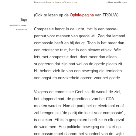
Posted
by
Frits de Lange
in
Voorpagina
≈
Geef een Reactie
(Ook te lezen op de
Opinie-pagina
van TROUW)
Tags
christelijke ethiek
,
Compassie hangt in de lucht. Het is een passe-
compassie
partout voor mensen van goede wil. Zeg dat iemand
compassie heeft en hij deugt. Toch is het meer dan
een retorische truc, het is een nieuwe ethiek. Wie
iets met compassie doet, doet meer dan alleen
suggereren dat zijn hart wel op de goede plaats zit.
Hij bekent zich lid van een beweging die temidden
van angst en onzekerheid opteert voor het goede.
Volgens de commissie Geel zal dit woord ‘de ziel,
het kloppend hart, de grondtoon’ van het CDA
moeten worden. Hoe de partij het er electoraal er af
zal brengen als ‘de partij die kiest voor compassie’ ,
is onzeker. Ethisch gesproken heeft ze in elk geval
de wind mee. Een politieke beweging die inzet op
compassie moet daarom het voordeel van de twijfel