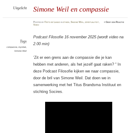
Simone Weil en compassie
Uitgelicht
Posted
by
Frits de Lange
in
ethiek
,
Simone Weil
,
spiritualiteit
,
≈
Geef een Reactie
Video
Podcast Filosofie 16 november 2025 (wordt video na
Tags
2.00 min)
compassie
,
mystiek
,
Simone Weil
‘Zit er een grens aan de compassie die je kan
hebben met anderen, als het jezelf gaat raken? “ In
deze Podcast Filosofie kijken we naar compassie,
door de bril van Simone Weil. Dat doen we in
samenwerking met het Titus Brandsma Instituut en
stichting Socires.