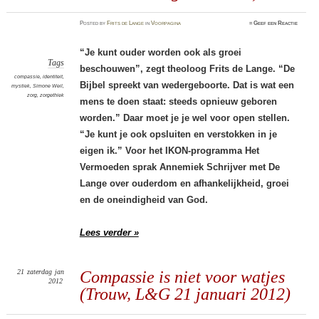
Posted
by
Frits de Lange
in
Voorpagina
≈
Geef een Reactie
“Je kunt ouder worden ook als groei
Tags
beschouwen”, zegt theoloog Frits de Lange. “De
compassie
,
identiteit
,
Bijbel spreekt van wedergeboorte. Dat is wat een
mystiek
,
Simone Weil
,
zorg
,
zorgethiek
mens te doen staat: steeds opnieuw geboren
worden.” Daar moet je je wel voor open stellen.
“Je kunt je ook opsluiten en verstokken in je
eigen ik.” Voor het IKON-programma Het
Vermoeden sprak Annemiek Schrijver met De
Lange over ouderdom en afhankelijkheid, groei
en de oneindigheid van God.
Lees verder »
21
zaterdag
jan
Compassie is niet voor watjes
2012
(Trouw, L&G 21 januari 2012)