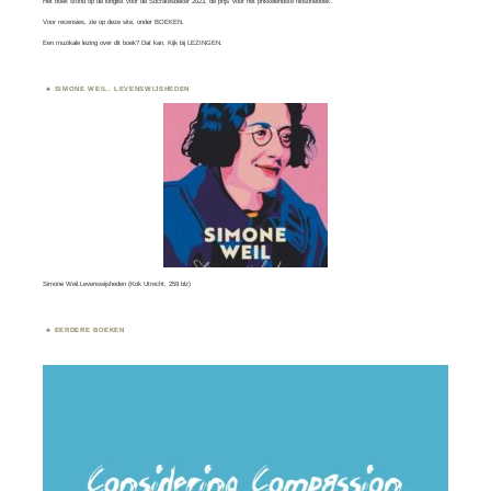
Het boek stond op de longlist voor de
Socratesbeker
2023, de prijs ‘voor het prikkelendste filosofieboek’.
Voor recensies, zie op deze site, onder
BOEKEN
.
Een muzikale lezing over dit boek? Dat kan. Kijk bij
LEZINGEN.
SIMONE WEIL. LEVENSWIJSHEDEN
Simone Weil.Levenswijsheden (Kok Utrecht, 259 blz)
EERDERE BOEKEN