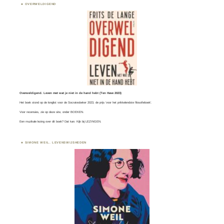
OVERWELDIGEND
Overweldigend. Leven met wat je niet in de hand hebt (Ten Have 2023)
Het boek stond op de longlist voor de
Socratesbeker
2023, de prijs ‘voor het prikkelendste filosofieboek’.
Voor recensies, zie op deze site, onder
BOEKEN
.
Een muzikale lezing over dit boek? Dat kan. Kijk bij
LEZINGEN.
SIMONE WEIL. LEVENSWIJSHEDEN