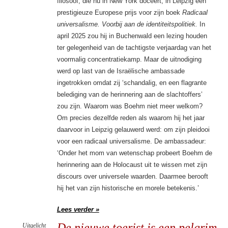
filosoof, die nu in New York doceert, in Leipzig een
prestigieuze Europese prijs voor zijn boek
Radicaal
universalisme. Voorbij aan de identiteitspolitiek.
In
april 2025 zou hij in Buchenwald een lezing houden
ter gelegenheid van de tachtigste verjaardag van het
voormalig concentratiekamp. Maar de uitnodiging
werd op last van de Israëlische ambassade
ingetrokken omdat zij ‘schandalig, en een flagrante
belediging van de herinnering aan de slachtoffers’
zou zijn. Waarom was Boehm niet meer welkom?
Om precies dezelfde reden als waarom hij het jaar
daarvoor in Leipzig gelauwerd werd: om zijn pleidooi
voor een radicaal universalisme. De ambassadeur:
‘Onder het mom van wetenschap probeert Boehm de
herinnering aan de Holocaust uit te wissen met zijn
discours over universele waarden. Daarmee berooft
hij het van zijn historische en morele betekenis.’
Lees verder »
De nieuwe toerist is een pelgrim
Uitgelicht