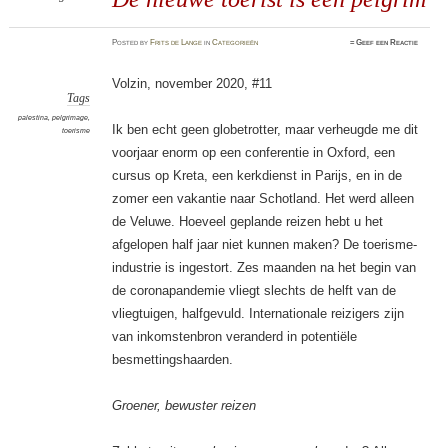
Posted
by
Frits de Lange
in
Categorieën
≈
Geef een Reactie
Volzin, november 2020, #11
Tags
palestina
,
pelgrimage
,
Ik ben echt geen globetrotter, maar verheugde me dit
toerisme
voorjaar enorm op een conferentie in Oxford, een
cursus op Kreta, een kerkdienst in Parijs, en in de
zomer een vakantie naar Schotland. Het werd alleen
de Veluwe. Hoeveel geplande reizen hebt u het
afgelopen half jaar niet kunnen maken? De toerisme-
industrie is ingestort. Zes maanden na het begin van
de coronapandemie vliegt slechts de helft van de
vliegtuigen, halfgevuld. Internationale reizigers zijn
van inkomstenbron veranderd in potentiële
besmettingshaarden.
Groener, bewuster reizen