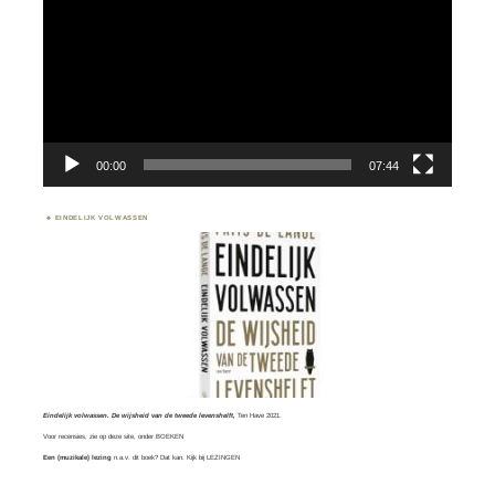
00:00
07:44
EINDELIJK VOLWASSEN
Eindelijk volwassen. De wijsheid van de tweede levenshelft,
Ten Have 2021.
Voor recensies, zie op deze site, onder
BOEKEN
Een (muzikale) lezing
n.a.v. dit boek? Dat kan. Kijk bij
LEZINGEN