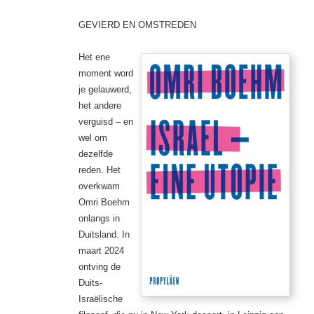
GEVIERD EN OMSTREDEN
Het ene
moment word
je gelauwerd,
het andere
verguisd – en
wel om
dezelfde
reden. Het
overkwam
Omri Boehm
onlangs in
Duitsland. In
maart 2024
ontving de
Duits-
Israëlische