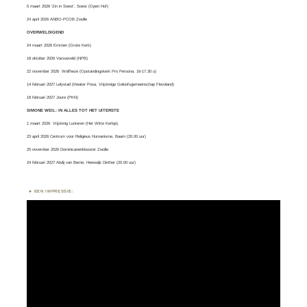
5 maart 2026 ‘Zin in Soest’, Soest (Open Hof)
24 april 2026 ANBO-PCOB Zwolle
OVERWELDIGEND
24 maart 2026 Emmen (Grote Kerk)
18 oktober 2026 Varsseveld (NPB)
22 november 2026 Wolfheze (Opstandingskerk Pro Persona, 16-17.30 u)
14 februari 2027 Lelystad (theater Posa, Vrijzinnige Geloofsgemeenschap Flevoland)
18 februari 2027 Joure (PKN)
SIMONE WEIL: IN ALLES TOT HET UITERSTE
1 maart 2026
Vrijzinnig Lunteren
(Het Witte Kerkje).
23 april 2026 Centrum voor Religieus Humanisme, Baarn (20.00 uur)
25 november 2026 Dominicanenklooster Zwolle
24 februari 2027 Abdij van Berne, Heeswijk Dinther (20.00 uur)
EEN IMPRESSIE:
Videospeler