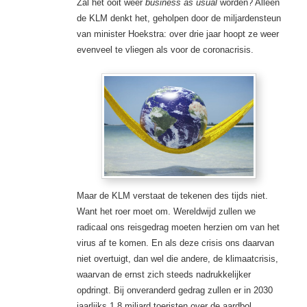
Zal het ooit weer
business as usual
worden? Alleen
de KLM denkt het, geholpen door de miljardensteun
van minister Hoekstra: over drie jaar hoopt ze weer
evenveel te vliegen als voor de coronacrisis.
Maar de KLM verstaat de tekenen des tijds niet.
Want het roer moet om. Wereldwijd zullen we
radicaal ons reisgedrag moeten herzien om van het
virus af te komen. En als deze crisis ons daarvan
niet overtuigt, dan wel die andere, de klimaatcrisis,
waarvan de ernst zich steeds nadrukkelijker
opdringt. Bij onveranderd gedrag zullen er in 2030
jaarlijks 1,8 miljard toeristen over de aardbol