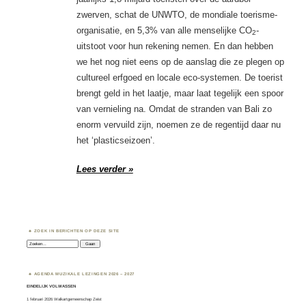
zwerven, schat de UNWTO, de mondiale toerisme-
organisatie, en 5,3% van alle menselijke CO
-
2
uitstoot voor hun rekening nemen. En dan hebben
we het nog niet eens op de aanslag die ze plegen op
cultureel erfgoed en locale eco-systemen. De toerist
brengt geld in het laatje, maar laat tegelijk een spoor
van vernieling na. Omdat de stranden van Bali zo
enorm vervuild zijn, noemen ze de regentijd daar nu
het ‘plasticseizoen’.
Lees verder »
ZOEK IN BERICHTEN OP DEZE SITE
Zoeken:
AGENDA MUZIKALE LEZINGEN 2026 – 2027
EINDELIJK VOLWASSEN
1 februari 2026 Walkartgemeenschap Zeist