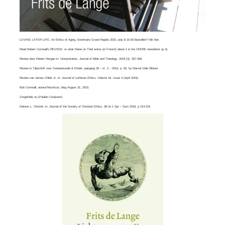
LOVING LATER LIFE. An Ethics of Aging. Eerdmans Grand Rapids 2015, prijs $ 19.00 Bestellen? Klik
hier
.
Read
Robert Cornwall’s REVIEW
, or what
Marie-Jo Thiel
writes (in French) about it in the CEERE newsletter (p.4).
Review door Robert Morgan in:
Interpretation. Journal of Bible and Theology
, 2018 (3), 357-358.
Review in Tijdschrift voor Geneeskunde & Ethiek, jaargang 26 – nr. 2 – 2016, p. 65, by
Marcel Olde Rikkert
Review van
James Childs Jr
. in:
Journal of Lutheran Ethics,
Volume 16, Issue 4​ (April 2016)
Bob Cornwall
, auteur/historicus, blog August 31, 2015.
Zorgethiek.nu
(Paulien Cozijnsen)
Dolores L. Christie, in:
Journal of the Society of Christian Ethics
, 38 no 1 Spr – Sum 2018, p 214-216