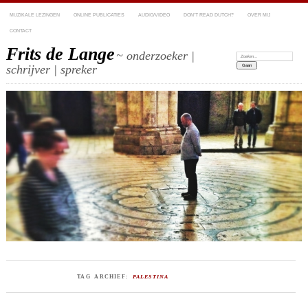
MUZIKALE LEZINGEN
ONLINE PUBLICATIES
AUDIO/VIDEO
DON’T READ DUTCH?
OVER MIJ
CONTACT
Frits de Lange
~ onderzoeker |
Zoeken:
schrijver | spreker
TAG ARCHIEF:
PALESTINA