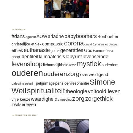
TAGWOLK
#dans
babyboomers
ariadne
AOW
Bonhoeffer
ageism
corona
compassie
christelijke ethiek
covid 19 virus
ecologie
euthanasie
generaties
ethiek
God
geluk
Hartmut Rosa
labyrint
identiteit
klimaatcrisis
levenseinde
hoop
mystiek
levensloop
lichamelijkheid
ouderdom
liefde
ouderen
ouderenzorg
overweldigend
Simone
pelgrimage
pensioen
resonantie
palestina
pelgrim
spiritualiteit
Weil
theologie
voltooid leven
zorg
zorgethiek
waardigheid
vrije keuze
zingeving
zwitserleven
PRINCETON CTI 2012