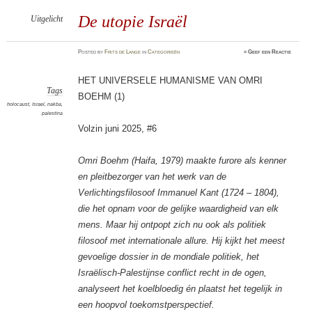
De utopie Israël
Uitgelicht
Posted
by
Frits de Lange
in
Categorieën
≈
Geef een Reactie
HET UNIVERSELE HUMANISME VAN OMRI
Tags
BOEHM (1)
holocaust
,
Israel
,
nakba
,
palestina
Volzin juni 2025, #6
Omri Boehm (Haifa, 1979) maakte furore als kenner
en pleitbezorger van het werk van de
Verlichtingsfilosoof Immanuel Kant (1724 – 1804),
die het opnam voor de gelijke waardigheid van elk
mens. Maar hij ontpopt zich nu ook als politiek
filosoof met internationale allure. Hij kijkt het meest
gevoelige dossier in de mondiale politiek, het
Israëlisch-Palestijnse conflict recht in de ogen,
analyseert het koelbloedig én plaatst het tegelijk in
een hoopvol toekomstperspectief.