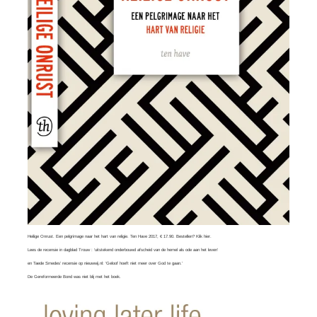
Heilige Onrust. Een pelgrimage naar het hart van religie. Ten Have 2017, € 17.90. Bestellen?
Klik hier
.
Lees
de recensie in dagblad Trouw
: ‘uitstekend onderbouwd afscheid van de hemel als ode aan het leven’
en
Taede Smedes’ recensie
op nieuwwij.nl: ‘Geloof hoeft niet meer over God te gaan.’
De Gereformeerde Bond was
niet blij
met het boek.