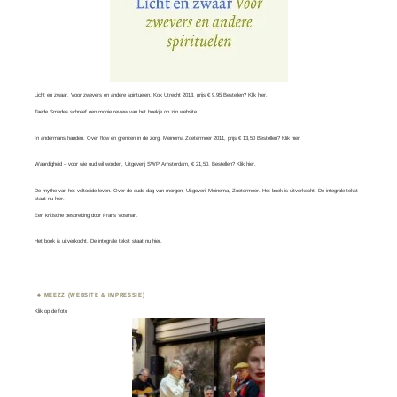
Licht en zwaar. Voor zwevers en andere spirituelen. Kok Utrecht 2013, prijs € 9,95 Bestellen? Klik
hier
.
Taede Smedes schreef een mooie review van het boekje op zijn
website
.
In andermans handen. Over flow en grenzen in de zorg. Meinema Zoetermeer 2011, prijs € 13,50 Bestellen? Klik
hier
.
Waardigheid – voor wie oud wil worden, Uitgeverij SWP Amsterdam, € 21,50. Bestellen? Klik
hier
.
De mythe van het voltooide leven. Over de oude dag van morgen, Uitgeverij Meinema, Zoetermeer. Het boek is uitverkocht. De integrale tekst
staat nu
hier
.
Een kritische bespreking door
Frans Vosman
.
Het boek is uitverkocht. De integrale tekst staat nu
hier.
MEEZZ (WEBSITE & IMPRESSIE)
Klik op de foto