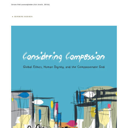
Simone Weil.Levenswijsheden (Kok Utrecht, 259 blz)
EERDERE BOEKEN