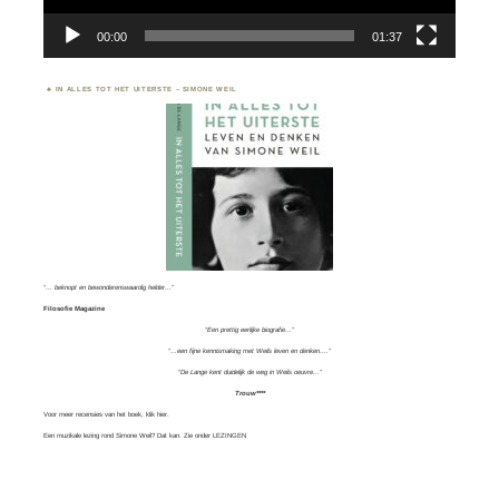
00:00
01:37
IN ALLES TOT HET UITERSTE – SIMONE WEIL
“… beknopt en bewonderenswaardig helder…”
Filosofie Magazine
“Een prettig eerlijke biografie…”
“…een fijne kennismaking met Weils leven en denken….”
“De Lange kent duidelijk de weg in Weils oeuvre…”
Trouw****
Voor meer recensies van het boek, klik
hier.
Een muzikale lezing rond Simone Weil? Dat kan. Zie onder
LEZINGEN