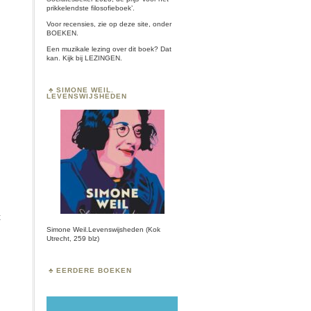
prikkelendste filosofieboek’.
Voor recensies, zie op deze site, onder
BOEKEN
.
Een muzikale lezing over dit boek? Dat
kan. Kijk bij
LEZINGEN.
SIMONE WEIL.
LEVENSWIJSHEDEN
t
Simone Weil.Levenswijsheden (Kok
Utrecht, 259 blz)
EERDERE BOEKEN