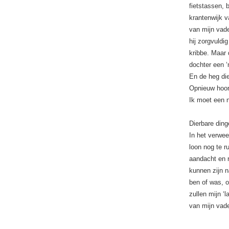
fietstassen, 
krantenwijk v
van mijn vade
hij zorgvuldi
kribbe. Maar 
dochter een 
En de heg die
Opnieuw hoor 
Ik moet een n
Dierbare ding
In het verwe
loon nog te r
aandacht en 
kunnen zijn n
ben of was, o
zullen mijn ‘
van mijn vade