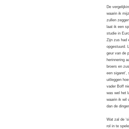
De vergelijki
waarin ik mij
zullen zeggen
laat ik een s
studie in Eur
Zijn zus had 
opgestuurd. L
geur van de p
herinnering a
broers en zus
een sigaret’,
uitleggen hoe
vader Boff ni
was wel het l
waarin ik wil
dan de dingen
Wat zal de ‘s
rol in te spe