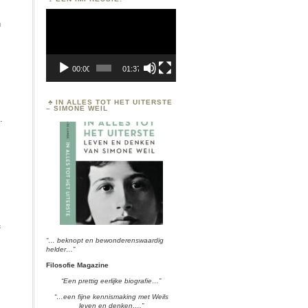
Videospeler
n
e
00:00
01:37
IN ALLES TOT HET UITERSTE
– SIMONE WEIL
.
f
“… beknopt en bewonderenswaardig
helder…”
Filosofie Magazine
“Een prettig eerlijke biografie…”
“…een fijne kennismaking met Weils
leven en denken….”