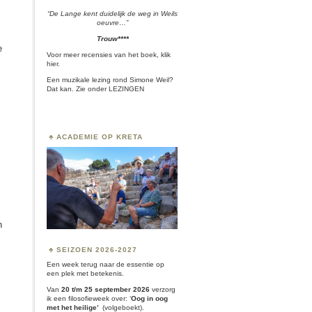
“De Lange kent duidelijk de weg in Weils
oeuvre…”
Trouw****
e
Voor meer recensies van het boek, klik
hier.
Een muzikale lezing rond Simone Weil?
Dat kan. Zie onder
LEZINGEN
ACADEMIE OP KRETA
n
SEIZOEN 2026-2027
Een week terug naar de essentie op
een plek met betekenis.
Van
20 t/m 25 september 2026
verzorg
ik een filosofieweek over:
‘
Oog in oog
met het heilige’
(volgeboekt).