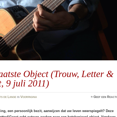
aatste Object (Trouw, Letter &
, 9 juli 2011)
ts de Lange
in
Voorpagina
≈
Geef een React
ing, een persoonlijk bezit, aanwijzen dat uw leven weerspiegelt? Deze
etter&Geest acht auteurs zoeken naar een betekenisvol object. Vandaag: