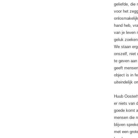
geliefde, die
voor het zegg
onlosmakelijk
hand heb, vra
van je leven 
geluk zoeken
We staan erge
onszelf, niet
te geven aan 
geeft mensen 
object is in 
uiteindelijk 
Huub Oosterhu
er niets van 
goede komt a
mensen die na
blijven sprek
met een grote