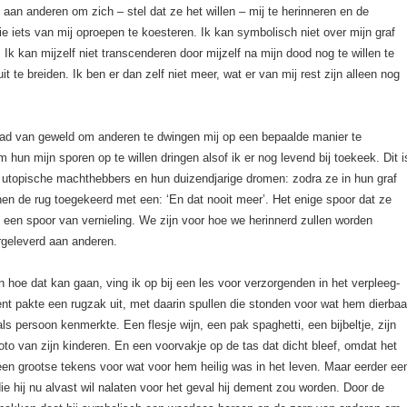
 aan anderen om zich – stel dat ze het willen – mij te herinneren en de
e iets van mij oproepen te koesteren. Ik kan symbolisch niet over mijn graf
 Ik kan mijzelf niet transcenderen door mijzelf na mijn dood nog te willen te
it te breiden. Ik ben er dan zelf niet meer, wat er van mij rest zijn alleen nog
aad van geweld om anderen te dwingen mij op een bepaalde manier te
m hun mijn sporen op te willen dringen alsof ik er nog levend bij toekeek. Dit i
n utopische machthebbers en hun duizendjarige dromen: zodra ze in hun graf
hen de rug toegekeerd met een: ‘En dat nooit meer’. Het enige spoor dat ze
s een spoor van vernieling. We zijn voor hoe we herinnerd zullen worden
rgeleverd aan anderen.
 hoe dat kan gaan, ving ik op bij een les voor verzorgenden in het verpleeg-
nt pakte een rugzak uit, met daarin spullen die stonden voor wat hem dierbaa
s persoon kenmerkte. Een flesje wijn, een pak spaghetti, een bijbeltje, zijn
foto van zijn kinderen. En een voorvakje op de tas dat dicht bleef, omdat het
en grootse tekens voor wat voor hem heilig was in het leven. Maar eerder ee
ie hij nu alvast wil nalaten voor het geval hij dement zou worden. Door de