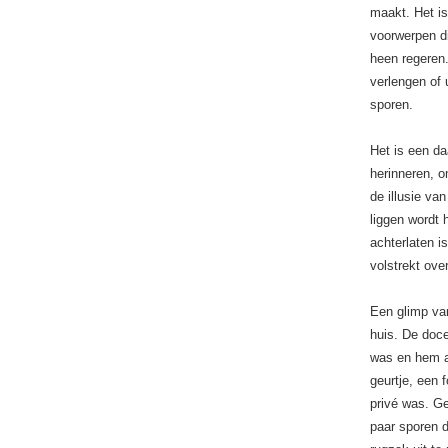
maakt. Het is
voorwerpen di
heen regeren.
verlengen of u
sporen.
Het is een d
herinneren, o
de illusie va
liggen wordt 
achterlaten i
volstrekt ove
Een glimp van
huis. De doce
was en hem al
geurtje, een 
privé was. Ge
paar sporen d