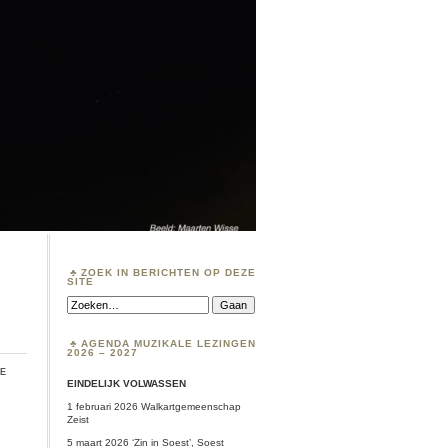
ZOEK IN BERICHTEN OP DEZE
SITE
Zoeken:
AGENDA MUZIKALE LEZINGEN
2026 – 2027
ie
EINDELIJK VOLWASSEN
1 februari 2026 Walkartgemeenschap
Zeist
5 maart 2026 ‘Zin in Soest’, Soest