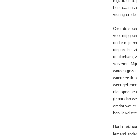
rugzak uit t
hem daarin zo
viering en de
Over de spore
voor mij geen
onder mijn na
dingen: het z
de dierbare, 
serveren. Mijn
worden gezet.
waarmee ik b
weer-gelijmde
niet spectacu
(maar dan wel
omdat wat er 
ben ik volst
Het is wél aa
iemand ander