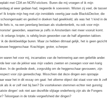
beplakt met CDA en NCRV-stickers. Buren die mij vroegen of ik mijn
andaag al weer gedaan had, negeerde ik soeverein. Wisten zij veel, de tasse
r! Ik knipte mijn heg met zijn inmiddels veertig jaar oude Black&Decker, die
g schoongemaakt en geolied in doeken had gewikkeld, als was het ‘t kind in d
de fiets is, na een jarenlang bestaan als studentenbrik, nu ook voor mijn
‘monster’ geworden, waarmee je zelfs in Amsterdam niet meer vooruit komt.
 ik onlangs knipte, is rafelig bruin geworden van de half afgereten takken.
ik de denkbeeldige buren. Maar ze hebben ditmaal gelijk, het is geen gezicht
ieuwe heggenschaar. Krachtiger, groter, scherper.
en waren het voor mij, incarnaties van de herinnering aan een geliefde ander.
erde leer van de jekker was mijn vaders zweten en zwoegen voor een karig
uiken. In de geoliede doek, zorgvuldig om de heggenschaar gevouwen, zijn
respect voor zijn gereedschap. Misschien dat deze dingen een opstapje
aar waar het in dit essay om gaat: het ultieme object dat staat voor wie ik zel
ok als ik er zelf niet bij ben? De voortekenen stemmen echter niet gunstig:
laatste dingen’ ook niet aan dezelfde slijtage onderhevig zijn als de Fongers
r? Teloorgaan in de totale vergeefsheid der dingen?