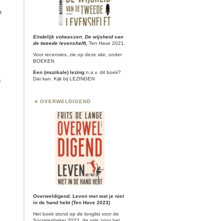
e
Eindelijk volwassen. De wijsheid van
de tweede levenshelft,
Ten Have 2021.
Voor recensies, zie op deze site, onder
BOEKEN
Een (muzikale) lezing
n.a.v. dit boek?
Dat kan. Kijk bij
LEZINGEN
n
OVERWELDIGEND
Overweldigend. Leven met wat je niet
in de hand hebt (Ten Have 2023)
Het boek stond op de longlist voor de
Socratesbeker
2023, de prijs ‘voor het