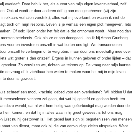
 mij overleeft. Daar heb ik het, als auteur van mijn eigen levensverhaal, zelf
en. Ook al wordt er door anderen driftig aan meegeschreven (wij zijn
 in elkaars verhalen verstrikt), alles wat mij overkomt en waarin ik niet de
agt toch om míjn respons. Leven is je verhaal een eigen plot meegeven. Iets
maken. Of ook: lijden onder het feit dat je dat ontnomen wordt. ‘Meer nog dan
 mensen betekenis. Ook als ze er aan doodgaan’, las ik bij Arnon Grunberg.
ns voor en investeren onszelf in wat buiten ons ligt. We transcenderen
 door onszelf te verlengen of te vergroten, maar door ons moedwillig mee over
iets wat groter is dan onszelf. Ergens in kunnen geloven of onder lijden – dat
grandeur. Zo verwijzen we, richten we tekens op. De vraag naar mijn laatste
feite de vraag of ik zichtbaar heb weten te maken waar het mij in mijn leven
om te doen is geweest.
is schreef een mooi, krachtig ‘gebed voor een overledene’: ‘Wij bidden U da
dit mensenleven verloren zal gaan, dat wat hij geleefd en gedaan heeft ten
an deze wereld; dat al wat hem heilig was geëerbiedigd mag worden door de
 hem komen, en dat hij in alles waarin hij groot geweest is tot ons mag
en juist nu hij gestorven is.’ Het gebed laat zich bij begrafenissen van mensen
 staat van dienst, maar ook bij die van eenvoudige zielen uitspreken. Want