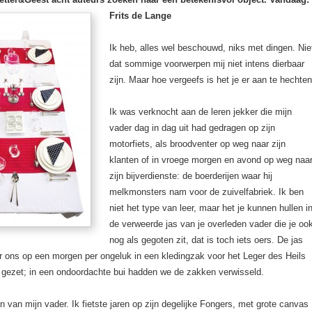
Frits de Lange
Ik heb, alles wel beschouwd, niks met dingen. Nie
dat sommige voorwerpen mij niet intens dierbaar
zijn. Maar hoe vergeefs is het je er aan te hechten
Ik was verknocht aan de leren jekker die mijn
vader dag in dag uit had gedragen op zijn
motorfiets, als broodventer op weg naar zijn
klanten of in vroege morgen en avond op weg naa
zijn bijverdienste: de boerderijen waar hij
melkmonsters nam voor de zuivelfabriek. Ik ben
niet het type van leer, maar het je kunnen hullen i
de verweerde jas van je overleden vader die je oo
nog als gegoten zit, dat is toch iets oers. De jas
r ons op een morgen per ongeluk in een kledingzak voor het Leger des Heils
t gezet; in een ondoordachte bui hadden we de zakken verwisseld.
en van mijn vader. Ik fietste jaren op zijn degelijke Fongers, met grote canvas