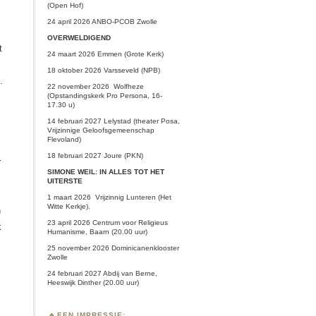
(Open Hof)
24 april 2026 ANBO-PCOB Zwolle
OVERWELDIGEND
t
24 maart 2026 Emmen (Grote Kerk)
18 oktober 2026 Varsseveld (NPB)
.
22 november 2026 Wolfheze
(Opstandingskerk Pro Persona, 16-
17.30 u)
14 februari 2027 Lelystad (theater Posa,
Vrijzinnige Geloofsgemeenschap
Flevoland)
18 februari 2027 Joure (PKN)
r
SIMONE WEIL: IN ALLES TOT HET
UITERSTE
1 maart 2026
Vrijzinnig Lunteren
(Het
Witte Kerkje).
n
23 april 2026 Centrum voor Religieus
k
Humanisme, Baarn (20.00 uur)
25 november 2026 Dominicanenklooster
Zwolle
24 februari 2027 Abdij van Berne,
Heeswijk Dinther (20.00 uur)
EEN IMPRESSIE: