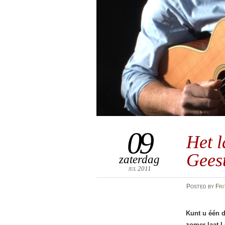
09
Het l
Geest
zaterdag
jul 2011
Posted
by
Fri
Kunt u één d
zomer laat L