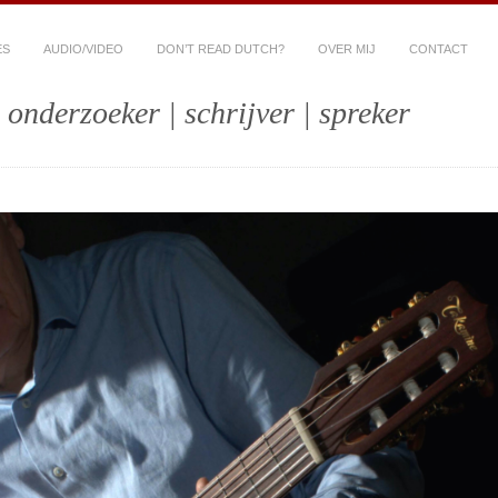
ES
AUDIO/VIDEO
DON’T READ DUTCH?
OVER MIJ
CONTACT
 onderzoeker | schrijver | spreker