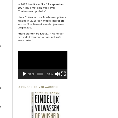
In 2027 ben ik van
5 – 12 september
2027
terug met een week over
‘
Thuiskomen op Ithaka’.
Hans Rutten van de Academie op Kreta
maakte in 2016 een
mooie impressie
van de filosofieweek van dat jaar over
pelgrimage.
“Hard werken op Kreta…”
Hieronder
een indruk van hoe ik daar zelf zo’n
week beleef:
s
Videospeler
00:00
07:44
EINDELIJK VOLWASSEN
r
n