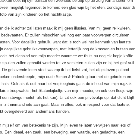
e pakken doet hij symbolisch een weerloos beroep op de zorg van anderen om
veel mogelijk tegemoet te komen: een glas wijn bij het eten, zondags naar d
 foto van zijn kinderen op het nachtkastje.
n die ik achter zal laten maak ik mij geen illusies. Van mij geen relikwieën,
 bedevaarten. Er zullen misschien wel nog een paar voorwerpen circuleren
asten. Voor dagelijks gebruik, want dat is toch wel het kenmerk van laatste
ijn dagelijkse gebruiksvoorwerpen, met letterlijk nog de krassen en butsen va
zoals het dienblad van mijn moeder waarmee we thuis nu nog elk kopje koffie
 spullen zullen gebruikt worden tot ze versleten zullen zijn en bij het grof vuil
 De gehavende leren stoel waarop ik het liefst zat, het afgekloven potlood
oeken onderstreepte, mijn oude Simon & Patrick gitaar met de gebroken-en-
 hals. Ook als ik ooit naar het verpleeghuis ga is de inhoud van mijn rugzak
lair: stroopwafels, het Statenbijbeltje van mijn moeder, en ook een flesje wijn
 een stevige merlot, als het kan). Er zit ook een privévakje op, dat dicht blijft
in zit niemand iets aan gaat. Maar in alles, ook in respect voor dat laatste,
rekt overgeleverd aan andermans handen.
n mijzelf om van betekenis te zijn. Mijn leven te laten verwijzen naar iets of
s. Een ideaal, een zaak, een beweging, een waarde, een gedachte, een