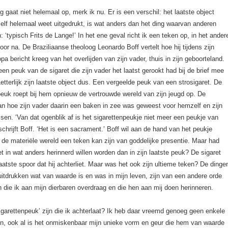
ng gaat niet helemaal op, merk ik nu. Er is een verschil: het laatste object
zelf helemaal weet uitgedrukt, is wat anders dan het ding waarvan anderen
: ‘typisch Frits de Lange!’ In het ene geval richt ik een teken op, in het ander
poor na. De Braziliaanse theoloog Leonardo Boff vertelt hoe hij tijdens zijn
opa bericht kreeg van het overlijden van zijn vader, thuis in zijn geboorteland.
een peuk van de sigaret die zijn vader het laatst gerookt had bij de brief mee
etterlijk zijn laatste object dus. Een vergeelde peuk van een strosigaret. De
euk roept bij hem opnieuw de vertrouwde wereld van zijn jeugd op. De
an hoe zijn vader daarin een baken in zee was geweest voor hemzelf en zijn
sen. ‘Van dat ogenblik af is het sigarettenpeukje niet meer een peukje van
 schrijft Boff. ‘Het is een sacrament.’ Boff wil aan de hand van het peukje
 de materiële wereld een teken kan zijn van goddelijke presentie. Maar had
et in wat anders herinnerd willen worden dan in zijn laatste peuk? De sigaret
aatste spoor dat hij achterliet. Maar was het ook zijn ultieme teken? De dinge
 uitdrukken wat van waarde is en was in mijn leven, zijn van een andere orde
 die ik aan mijn dierbaren overdraag en die hen aan mij doen herinneren.
igarettenpeuk’ zijn die ik achterlaat? Ik heb daar vreemd genoeg geen enkele
len, ook al is het onmiskenbaar mijn unieke vorm en geur die hem van waarde