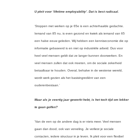
U pleit voor ‘lifetime employability’. Dat is best radicaal.
‘Stoppen met werken op je 65e is een achterhaalde gedachte.
Iemand van 85 nu, is even gezond en kwiek als iemand van 65
een halve eeuw geleden. Wij hebben een kenniseconomie die op
informatie gebaseerd is en niet op industriële arbeid. Dus voor
heel veel mensen geldt dat ze langer kunnen doorwerken. En
veel mensen zullen dat ook moeten, om de sociale zekerheid
betaalbaar te houden. Overal, behalve in de westerse wereld,
wordt werk gezien als het basisingrediënt van een
ouderenbestaan.’
Maar als je veertig jaar gewerkt hebt, is het toch tijd om lekker
te gaan golfen?
‘Van de een op de andere dag is er niets meer. Veel mensen
gaan dan dood, ook van verveling. Je verliest je sociale
contacten, iedere structuur in je leven. Ik pleit voor een flexibel