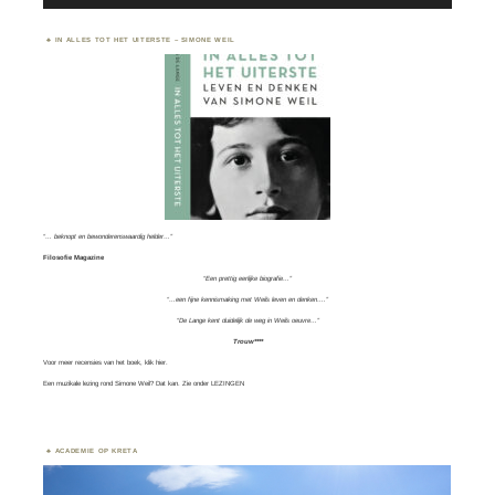
IN ALLES TOT HET UITERSTE – SIMONE WEIL
“… beknopt en bewonderenswaardig helder…”
Filosofie Magazine
“Een prettig eerlijke biografie…”
“…een fijne kennismaking met Weils leven en denken….”
“De Lange kent duidelijk de weg in Weils oeuvre…”
Trouw****
Voor meer recensies van het boek, klik
hier.
Een muzikale lezing rond Simone Weil? Dat kan. Zie onder
LEZINGEN
ACADEMIE OP KRETA