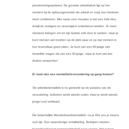
pensioneringssysteem. De grootste arbeidsdruk ligt op het
moment bij de spitsuurgeneratie die arbeid en zorg voor kinderen
moet combineren. Met name voor vrouwen is dat een hele klus,
terwijl de zestigers en zeventigers onderbenut worden. Je moet
niemand dwingen om tot zijn laatste snik door te werken, maar je
kunt mensen wel inzetten op de plek waar ze op dat moment in
hun levensfase goed zitten. Je kunt van een 60-jarige niet
hetzelfde vragen als van een 30-jarige, maar je kunt wel iets
ánders verwachten.’
Er moet dus een mentaliteitsverandering op gang komen?
‘De arbeidsmentaliteit is nu gestoeld op de paradox van de
veroudering. Iedereen wordt steeds ouder, maar je wordt steeds
jonger oud verklaard.
Die belachelijke Monsterboardmentaliteit: na je 40e zou je ineens
oud zijn. Een waanzinnige ontwikkeling. Bedrijven moeten
levensfasebewust personeelsbeleid gaan voeren. Het is heel