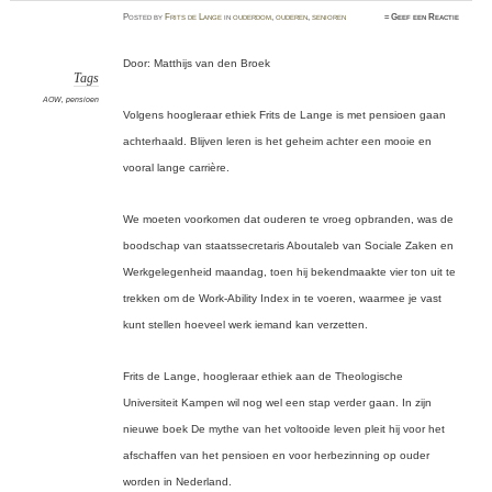
Posted
by
Frits de Lange
in
ouderdom
,
ouderen
,
senioren
≈
Geef een Reactie
Door: Matthijs van den Broek
Tags
AOW
,
pensioen
Volgens hoogleraar ethiek Frits de Lange
is met pensioen gaan
achterhaald. Blijven leren is het geheim achter een mooie en
vooral lange carrière.
We moeten voorkomen dat ouderen te vroeg opbranden, was de
boodschap van staatssecretaris Aboutaleb van Sociale Zaken en
Werkgelegenheid maandag, toen hij bekendmaakte vier ton uit te
trekken om de Work-Ability Index in te voeren, waarmee je vast
kunt stellen hoeveel werk iemand kan verzetten.
Frits de Lange, hoogleraar ethiek aan de Theologische
Universiteit Kampen wil nog wel een stap verder gaan. In zijn
nieuwe boek De mythe van het voltooide leven pleit hij voor het
afschaffen van het pensioen en voor herbezinning op ouder
worden in Nederland.