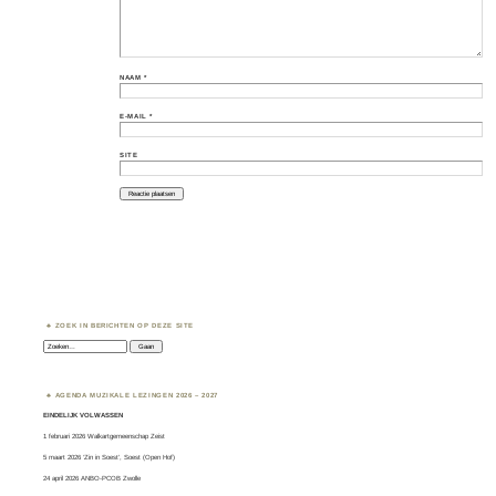
NAAM
*
E-MAIL
*
SITE
ZOEK IN BERICHTEN OP DEZE SITE
Zoeken:
AGENDA MUZIKALE LEZINGEN 2026 – 2027
EINDELIJK VOLWASSEN
1 februari 2026 Walkartgemeenschap Zeist
5 maart 2026 ‘Zin in Soest’, Soest (Open Hof)
24 april 2026 ANBO-PCOB Zwolle