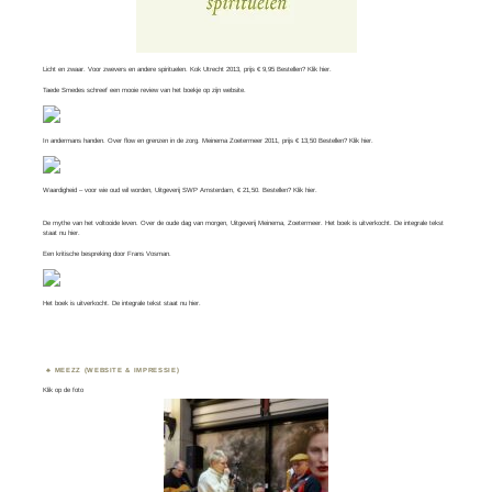
Licht en zwaar. Voor zwevers en andere spirituelen. Kok Utrecht 2013, prijs € 9,95 Bestellen? Klik
hier
.
Taede Smedes schreef een mooie review van het boekje op zijn
website
.
In andermans handen. Over flow en grenzen in de zorg. Meinema Zoetermeer 2011, prijs € 13,50 Bestellen? Klik
hier
.
Waardigheid – voor wie oud wil worden, Uitgeverij SWP Amsterdam, € 21,50. Bestellen? Klik
hier
.
De mythe van het voltooide leven. Over de oude dag van morgen, Uitgeverij Meinema, Zoetermeer. Het boek is uitverkocht. De integrale tekst
staat nu
hier
.
Een kritische bespreking door
Frans Vosman
.
Het boek is uitverkocht. De integrale tekst staat nu
hier.
MEEZZ (WEBSITE & IMPRESSIE)
Klik op de foto