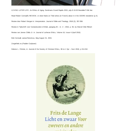
LOVING LATER LIFE. An Ethics of Aging. Eerdmans Grand Rapids 2015, prijs $ 19.00 Bestellen? Klik
hier
.
Read
Robert Cornwall’s REVIEW
, or what
Marie-Jo Thiel
writes (in French) about it in the CEERE newsletter (p.4).
Review door Robert Morgan in:
Interpretation. Journal of Bible and Theology
, 2018 (3), 357-358.
Review in Tijdschrift voor Geneeskunde & Ethiek, jaargang 26 – nr. 2 – 2016, p. 65, by
Marcel Olde Rikkert
Review van
James Childs Jr
. in:
Journal of Lutheran Ethics,
Volume 16, Issue 4​ (April 2016)
Bob Cornwall
, auteur/historicus, blog August 31, 2015.
Zorgethiek.nu
(Paulien Cozijnsen)
Dolores L. Christie, in:
Journal of the Society of Christian Ethics
, 38 no 1 Spr – Sum 2018, p 214-216