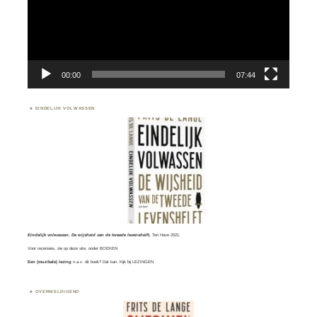
00:00
07:44
EINDELIJK VOLWASSEN
Eindelijk volwassen. De wijsheid van de tweede levenshelft,
Ten Have 2021.
Voor recensies, zie op deze site, onder
BOEKEN
Een (muzikale) lezing
n.a.v. dit boek? Dat kan. Kijk bij
LEZINGEN
OVERWELDIGEND