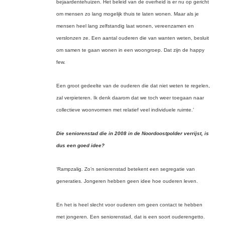
bejaardentehuizen. Het beleid van de overheid is er nu op gericht
om mensen zo lang mogelijk thuis te laten wonen. Maar als je
mensen heel lang zelfstandig laat wonen, vereenzamen en
verslonzen ze. Een aantal ouderen die van wanten weten, besluit
om samen te gaan wonen in een woongroep. Dat zijn de happy
few.
Een groot gedeelte van de ouderen die dat niet weten te regelen,
zal verpieteren. Ik denk daarom dat we toch weer toegaan naar
collectieve woonvormen met relatief veel individuele ruimte.’
Die seniorenstad die in 2008 in de Noordoostpolder verrijst, is
dus een goed idee?
‘Rampzalig. Zo’n seniorenstad betekent een segregatie van
generaties. Jongeren hebben geen idee hoe ouderen leven.
En het is heel slecht voor ouderen om geen contact te hebben
met jongeren. Een seniorenstad, dat is een soort ouderengetto.