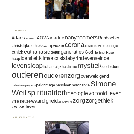
TAGWOLK
#dans
babyboomers
ariadne
AOW
Bonhoeffer
ageism
corona
compassie
christelijke ethiek
covid 19 virus
ecologie
euthanasie
generaties
ethiek
God
geluk
Hartmut Rosa
labyrint
identiteit
klimaatcrisis
levenseinde
hoop
mystiek
levensloop
lichamelijkheid
ouderdom
liefde
ouderen
ouderenzorg
overweldigend
Simone
pelgrimage
pensioen
resonantie
palestina
pelgrim
spiritualiteit
Weil
theologie
voltooid leven
zorg
zorgethiek
waardigheid
vrije keuze
zingeving
zwitserleven
PRINCETON CTI 2012