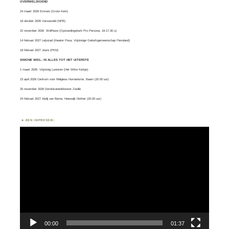
OVERWELDIGEND
24 maart 2026 Emmen (Grote Kerk)
18 oktober 2026 Varsseveld (NPB)
22 november 2026 Wolfheze (Opstandingskerk Pro Persona, 16-17.30 u)
14 februari 2027 Lelystad (theater Posa, Vrijzinnige Geloofsgemeenschap Flevoland)
18 februari 2027 Joure (PKN)
SIMONE WEIL: IN ALLES TOT HET UITERSTE
1 maart 2026
Vrijzinnig Lunteren
(Het Witte Kerkje).
23 april 2026 Centrum voor Religieus Humanisme, Baarn (20.00 uur)
25 november 2026 Dominicanenklooster Zwolle
24 februari 2027 Abdij van Berne, Heeswijk Dinther (20.00 uur)
EEN IMPRESSIE:
Videospeler
00:00
01:37