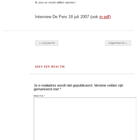
Ik zou er nooit willen wonen.’
Interview De Pers 18 juli 2007 (ook
in pdf)
Berichten navigatie
← vorig bericht
volgend bericht →
GEEF EEN REACTIE
Je e-mailadres wordt niet gepubliceerd.
Vereiste velden zijn
gemarkeerd met
*
REACTIE
*