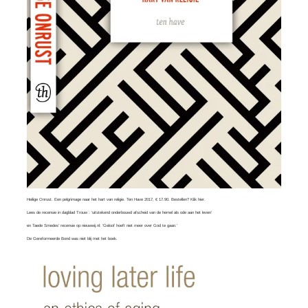
Heilige Onrust. Een pelgrimage naar het hart van religie. Ten Have 2017, € 17.90. Bestellen?
Klik hier
.
Lees
de recensie in dagblad Trouw
: ‘uitstekend onderbouwd afscheid van de hemel als ode aan het leven’
en
Taede Smedes’ recensie
op nieuwwij.nl: ‘Geloof hoeft niet meer over God te gaan.’
De Gereformeerde Bond was
niet blij
met het boek.