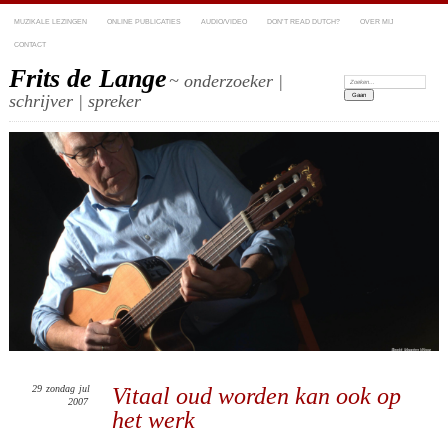
MUZIKALE LEZINGEN
ONLINE PUBLICATIES
AUDIO/VIDEO
DON’T READ DUTCH?
OVER MIJ
CONTACT
Frits de Lange
~ onderzoeker |
Zoeken:
schrijver | spreker
29
zondag
jul
Vitaal oud worden kan ook op
2007
het werk