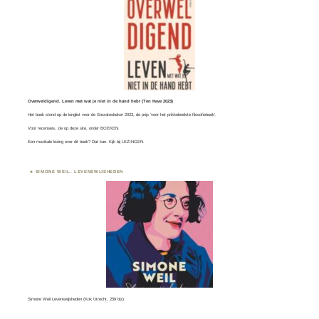
Overweldigend. Leven met wat je niet in de hand hebt (Ten Have 2023)
Het boek stond op de longlist voor de
Socratesbeker
2023, de prijs ‘voor het prikkelendste filosofieboek’.
Voor recensies, zie op deze site, onder
BOEKEN
.
Een muzikale lezing over dit boek? Dat kan. Kijk bij
LEZINGEN.
SIMONE WEIL. LEVENSWIJSHEDEN
Simone Weil.Levenswijsheden (Kok Utrecht, 259 blz)