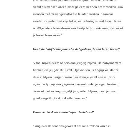
slecht als mensen alleen maar geleerd hebben om te werken. Om
mensen met plezier gemotiveerd te laten werken, daarvoor
moeten ze weten wat vrije tijd is, wat scholing is, wat blijven leren
is. Wil je latere levensfasen een beetje leuk doorkomen, dan moet
je breed leren leven.’
Heeft de babyboomgeneratie dat gedaan, breed leren leven?
‘Vitaal blijven is iets anders dan jeugdig blijven. De babyboomers
hebben die jeugdcultuur zelf uitgevonden. Ik begrijp wel dat ze
daar in blijven hangen, maar dan draai je jezelf een rad voor
ogen. Je lijdt op een gegeven moment onder je eigen bestaan.
Je moet niet zo lang mogelijk jong willen blijven, maar je moet zo
goed mogelijk vitaal oud willen worden.’
Gaan ze dat doen in een bejaardentehuis?
‘Lang is er de tendens geweest dat we af wilden van die