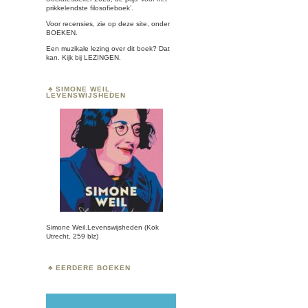
prikkelendste filosofieboek’.
Voor recensies, zie op deze site, onder
BOEKEN
.
Een muzikale lezing over dit boek? Dat
kan. Kijk bij
LEZINGEN.
SIMONE WEIL.
LEVENSWIJSHEDEN
Simone Weil.Levenswijsheden (Kok
Utrecht, 259 blz)
EERDERE BOEKEN