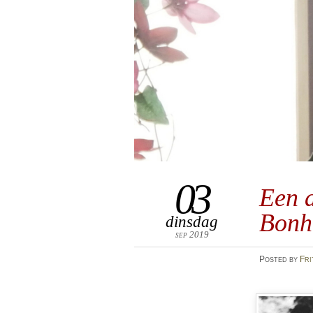
03
Een a
Bonh
dinsdag
sep 2019
Posted
by
Fri