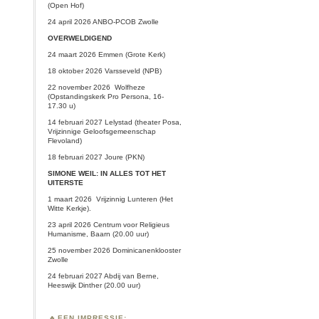
(Open Hof)
24 april 2026 ANBO-PCOB Zwolle
OVERWELDIGEND
24 maart 2026 Emmen (Grote Kerk)
18 oktober 2026 Varsseveld (NPB)
22 november 2026 Wolfheze
(Opstandingskerk Pro Persona, 16-
17.30 u)
14 februari 2027 Lelystad (theater Posa,
Vrijzinnige Geloofsgemeenschap
Flevoland)
18 februari 2027 Joure (PKN)
SIMONE WEIL: IN ALLES TOT HET
UITERSTE
1 maart 2026
Vrijzinnig Lunteren
(Het
Witte Kerkje).
23 april 2026 Centrum voor Religieus
Humanisme, Baarn (20.00 uur)
25 november 2026 Dominicanenklooster
Zwolle
24 februari 2027 Abdij van Berne,
Heeswijk Dinther (20.00 uur)
EEN IMPRESSIE: