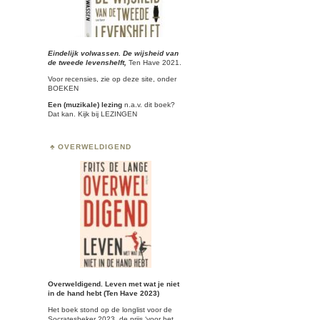
Eindelijk volwassen. De wijsheid van
de tweede levenshelft,
Ten Have 2021.
Voor recensies, zie op deze site, onder
BOEKEN
Een (muzikale) lezing
n.a.v. dit boek?
Dat kan. Kijk bij
LEZINGEN
OVERWELDIGEND
Overweldigend. Leven met wat je niet
in de hand hebt (Ten Have 2023)
Het boek stond op de longlist voor de
Socratesbeker
2023, de prijs ‘voor het