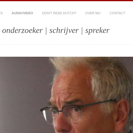
ES
AUDIO/VIDEO
DON’T READ DUTCH?
OVER MIJ
CONTACT
 onderzoeker | schrijver | spreker