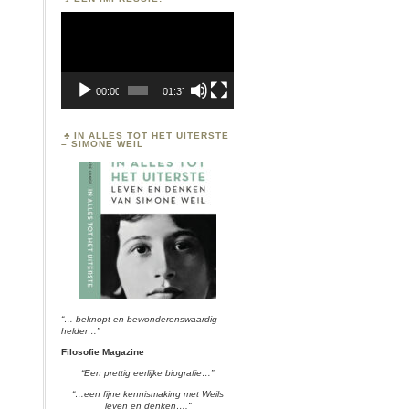
Videospeler
00:00
01:37
IN ALLES TOT HET UITERSTE
– SIMONE WEIL
“… beknopt en bewonderenswaardig
helder…”
Filosofie Magazine
“Een prettig eerlijke biografie…”
“…een fijne kennismaking met Weils
leven en denken….”