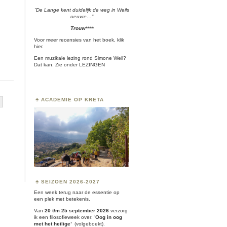
“De Lange kent duidelijk de weg in Weils
oeuvre…”
Trouw****
Voor meer recensies van het boek, klik
hier.
Een muzikale lezing rond Simone Weil?
Dat kan. Zie onder
LEZINGEN
ACADEMIE OP KRETA
SEIZOEN 2026-2027
Een week terug naar de essentie op
een plek met betekenis.
Van
20 t/m 25 september 2026
verzorg
ik een filosofieweek over:
‘
Oog in oog
met het heilige’
(volgeboekt).