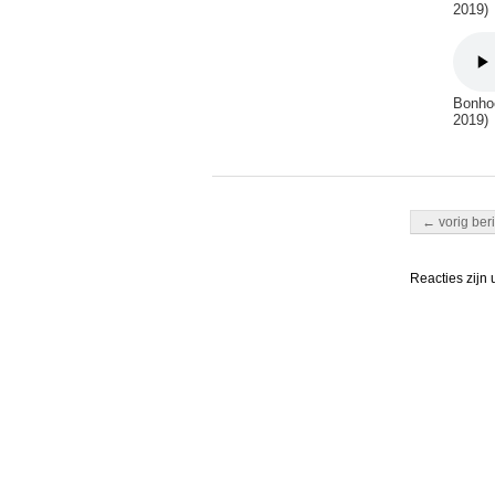
2019)
Bonhoe
2019)
Berichten nav
← vorig beri
Reacties zijn 