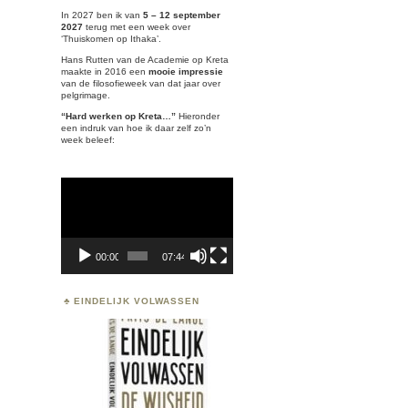
In 2027 ben ik van
5 – 12 september
2027
terug met een week over
‘
Thuiskomen op Ithaka’.
Hans Rutten van de Academie op Kreta
maakte in 2016 een
mooie impressie
van de filosofieweek van dat jaar over
pelgrimage.
“Hard werken op Kreta…”
Hieronder
een indruk van hoe ik daar zelf zo’n
week beleef:
Videospeler
00:00
07:44
EINDELIJK VOLWASSEN