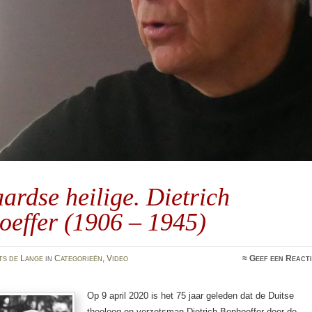
ardse heilige. Dietrich
oeffer (1906 – 1945)
ts de Lange
in
Categorieën
,
Video
≈
Geef een React
Op 9 april 2020 is het 75 jaar geleden dat de Duitse
theoloog en verzetsman Dietrich Bonhoeffer door de