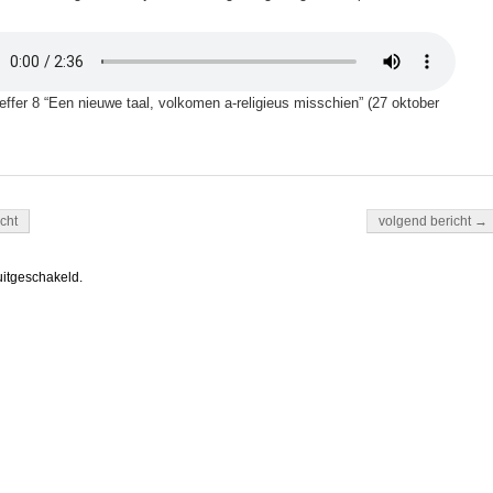
ffer 8 “Een nieuwe taal, volkomen a-religieus misschien” (27 oktober
igatie
cht
volgend bericht →
uitgeschakeld.