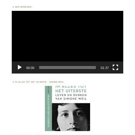
EEN IMPRESSIE:
Videospeler
00:00
01:37
IN ALLES TOT HET UITERSTE – SIMONE WEIL