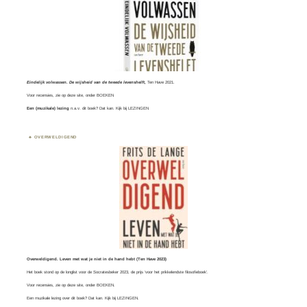
Eindelijk volwassen. De wijsheid van de tweede levenshelft,
Ten Have 2021.
Voor recensies, zie op deze site, onder
BOEKEN
Een (muzikale) lezing
n.a.v. dit boek? Dat kan. Kijk bij
LEZINGEN
OVERWELDIGEND
Overweldigend. Leven met wat je niet in de hand hebt (Ten Have 2023)
Het boek stond op de longlist voor de
Socratesbeker
2023, de prijs ‘voor het prikkelendste filosofieboek’.
Voor recensies, zie op deze site, onder
BOEKEN
.
Een muzikale lezing over dit boek? Dat kan. Kijk bij
LEZINGEN.