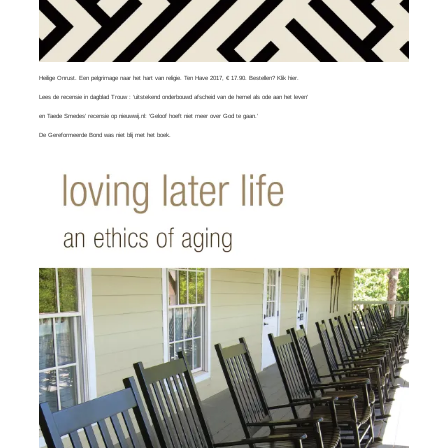
Heilige Onrust. Een pelgrimage naar het hart van religie. Ten Have 2017, € 17.90. Bestellen?
Klik hier
.
Lees
de recensie in dagblad Trouw
: ‘uitstekend onderbouwd afscheid van de hemel als ode aan het leven’
en
Taede Smedes’ recensie
op nieuwwij.nl: ‘Geloof hoeft niet meer over God te gaan.’
De Gereformeerde Bond was
niet blij
met het boek.