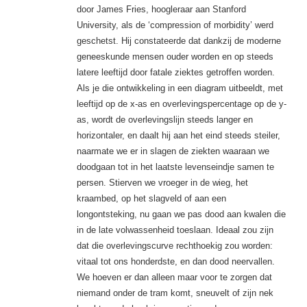
door James Fries, hoogleraar aan Stanford
University, als de ‘compression of morbidity’ werd
geschetst. Hij constateerde dat dankzij de moderne
geneeskunde mensen ouder worden en op steeds
latere leeftijd door fatale ziektes getroffen worden.
Als je die ontwikkeling in een diagram uitbeeldt, met
leeftijd op de x-as en overlevingspercentage op de y-
as, wordt de overlevingslijn steeds langer en
horizontaler, en daalt hij aan het eind steeds steiler,
naarmate we er in slagen de ziekten waaraan we
doodgaan tot in het laatste levenseindje samen te
persen. Stierven we vroeger in de wieg, het
kraambed, op het slagveld of aan een
longontsteking, nu gaan we pas dood aan kwalen die
in de late volwassenheid toeslaan. Ideaal zou zijn
dat die overlevingscurve rechthoekig zou worden:
vitaal tot ons honderdste, en dan dood neervallen.
We hoeven er dan alleen maar voor te zorgen dat
niemand onder de tram komt, sneuvelt of zijn nek