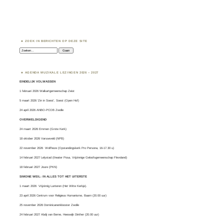
ZOEK IN BERICHTEN OP DEZE SITE
Zoeken:
AGENDA MUZIKALE LEZINGEN 2026 – 2027
EINDELIJK VOLWASSEN
1 februari 2026 Walkartgemeenschap Zeist
5 maart 2026 ‘Zin in Soest’, Soest (Open Hof)
24 april 2026 ANBO-PCOB Zwolle
OVERWELDIGEND
24 maart 2026 Emmen (Grote Kerk)
18 oktober 2026 Varsseveld (NPB)
22 november 2026 Wolfheze (Opstandingskerk Pro Persona, 16-17.30 u)
14 februari 2027 Lelystad (theater Posa, Vrijzinnige Geloofsgemeenschap Flevoland)
18 februari 2027 Joure (PKN)
SIMONE WEIL: IN ALLES TOT HET UITERSTE
1 maart 2026
Vrijzinnig Lunteren
(Het Witte Kerkje).
23 april 2026 Centrum voor Religieus Humanisme, Baarn (20.00 uur)
25 november 2026 Dominicanenklooster Zwolle
24 februari 2027 Abdij van Berne, Heeswijk Dinther (20.00 uur)