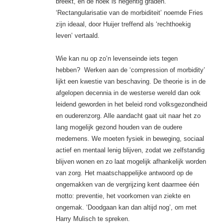
breekt, en de hoek is negentig graden.
‘Rectangularisatie van de morbiditeit’ noemde Fries
zijn ideaal, door Huijer treffend als ‘rechthoekig
leven’ vertaald.
Wie kan nu op zo’n levenseinde iets tegen
hebben? Werken aan de ‘compression of morbidity’
lijkt een kwestie van beschaving. De theorie is in de
afgelopen decennia in de westerse wereld dan ook
leidend geworden in het beleid rond volksgezondheid
en ouderenzorg. Alle aandacht gaat uit naar het zo
lang mogelijk gezond houden van de oudere
medemens. We moeten fysiek in beweging, sociaal
actief en mentaal lenig blijven, zodat we zelfstandig
blijven wonen en zo laat mogelijk afhankelijk worden
van zorg. Het maatschappelijke antwoord op de
ongemakken van de vergrijzing kent daarmee één
motto: preventie, het voorkomen van ziekte en
ongemak. ‘Doodgaan kan dan altijd nog’, om met
Harry Mulisch te spreken.