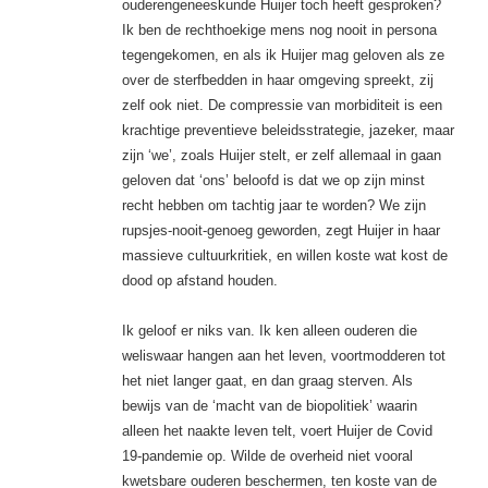
ouderengeneeskunde Huijer toch heeft gesproken?
Ik ben de rechthoekige mens nog nooit in persona
tegengekomen, en als ik Huijer mag geloven als ze
over de sterfbedden in haar omgeving spreekt, zij
zelf ook niet. De compressie van morbiditeit is een
krachtige preventieve beleidsstrategie, jazeker, maar
zijn ‘we’, zoals Huijer stelt, er zelf allemaal in gaan
geloven dat ‘ons’ beloofd is dat we op zijn minst
recht hebben om tachtig jaar te worden? We zijn
rupsjes-nooit-genoeg geworden, zegt Huijer in haar
massieve cultuurkritiek, en willen koste wat kost de
dood op afstand houden.
Ik geloof er niks van. Ik ken alleen ouderen die
weliswaar hangen aan het leven, voortmodderen tot
het niet langer gaat, en dan graag sterven. Als
bewijs van de ‘macht van de biopolitiek’ waarin
alleen het naakte leven telt, voert Huijer de Covid
19-pandemie op. Wilde de overheid niet vooral
kwetsbare ouderen beschermen, ten koste van de