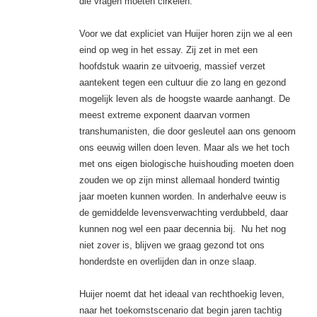
die vragen moeten cirkelen.
Voor we dat expliciet van Huijer horen zijn we al een
eind op weg in het essay. Zij zet in met een
hoofdstuk waarin ze uitvoerig, massief verzet
aantekent tegen een cultuur die zo lang en gezond
mogelijk leven als de hoogste waarde aanhangt. De
meest extreme exponent daarvan vormen
transhumanisten, die door gesleutel aan ons genoom
ons eeuwig willen doen leven. Maar als we het toch
met ons eigen biologische huishouding moeten doen
zouden we op zijn minst allemaal honderd twintig
jaar moeten kunnen worden. In anderhalve eeuw is
de gemiddelde levensverwachting verdubbeld, daar
kunnen nog wel een paar decennia bij. Nu het nog
niet zover is, blijven we graag gezond tot ons
honderdste en overlijden dan in onze slaap.
Huijer noemt dat het ideaal van rechthoekig leven,
naar het toekomstscenario dat begin jaren tachtig