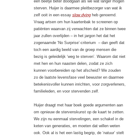
een beetje beter doodgaan als we wat langer mogen
sterven. Huijer is daarmee pleitbezorger van wat ik
zelf ooit in een essay
slow dying
heb genoemd.
Vraag artsen om hun kaartenbak te screenen op
patiënten waarvan zij verwachten dat ze binnen twee
jaar zullen overlijden – in het jargon het dat het
zogenaamde ‘No Surprise’-criterium – dan geeft dat
toch een aardig beeld van de groep mensen die
bezig is geleidelijk ‘weg te sterven’. Waarom dat niet
met hen en hun naasten delen, zodat ze zich
kunnen voorbereiden op het afscheid? We zouden
zo de laatste levensfase veel bewuster en daarmee
betekenisvoller kunnen inrichten, voor zorgverleners,
familieleden, en voor stervenden zelf.
Huijer draagt met haar boek goede argumenten aan
om opnieuw de stervenskunst op de kaart te zetten.
We zijn nu eenmaal stervelingen, een schakel in de
keten van generaties, en moeten dat willen weten
ook. Ook al is het een lastig begrip, de ‘natuur’ stelt