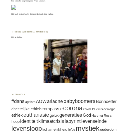
Een kritische bespreking door
Frans Vosman
.
Het boek is uitverkocht. De integrale tekst staat nu
hier.
MEEZZ (WEBSITE & IMPRESSIE)
Klik op de foto
TAGWOLK
#dans
babyboomers
ariadne
AOW
Bonhoeffer
ageism
corona
compassie
christelijke ethiek
covid 19 virus
ecologie
euthanasie
generaties
ethiek
God
geluk
Hartmut Rosa
labyrint
identiteit
klimaatcrisis
levenseinde
hoop
mystiek
levensloop
lichamelijkheid
ouderdom
liefde