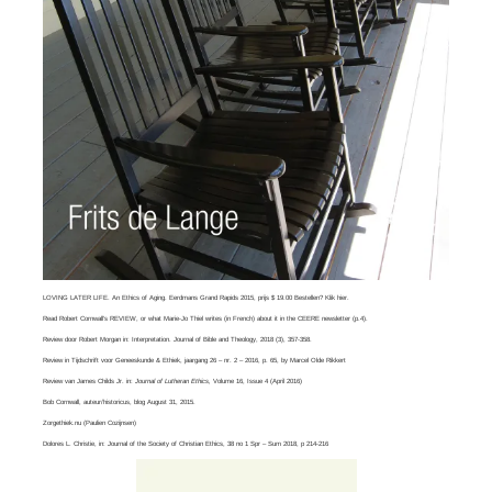
LOVING LATER LIFE. An Ethics of Aging. Eerdmans Grand Rapids 2015, prijs $ 19.00 Bestellen? Klik
hier
.
Read
Robert Cornwall’s REVIEW
, or what
Marie-Jo Thiel
writes (in French) about it in the CEERE newsletter (p.4).
Review door Robert Morgan in:
Interpretation. Journal of Bible and Theology
, 2018 (3), 357-358.
Review in Tijdschrift voor Geneeskunde & Ethiek, jaargang 26 – nr. 2 – 2016, p. 65, by
Marcel Olde Rikkert
Review van
James Childs Jr
. in:
Journal of Lutheran Ethics,
Volume 16, Issue 4​ (April 2016)
Bob Cornwall
, auteur/historicus, blog August 31, 2015.
Zorgethiek.nu
(Paulien Cozijnsen)
Dolores L. Christie, in:
Journal of the Society of Christian Ethics
, 38 no 1 Spr – Sum 2018, p 214-216