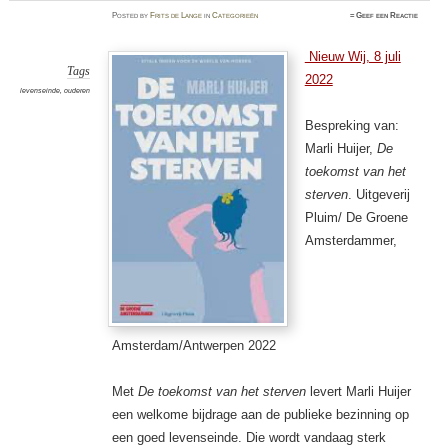
Posted
by
Frits de Lange
in
Categorieën
≈
Geef een Reactie
Nieuw Wij, 8 juli
Tags
2022
levenseinde
,
ouderen
Bespreking van:
Marli Huijer,
De
toekomst van het
sterven
. Uitgeverij
Pluim/ De Groene
Amsterdammer,
Amsterdam/Antwerpen 2022
Met
De toekomst van het sterven
levert Marli Huijer
een welkome bijdrage aan de publieke bezinning op
een goed levenseinde. Die wordt vandaag sterk