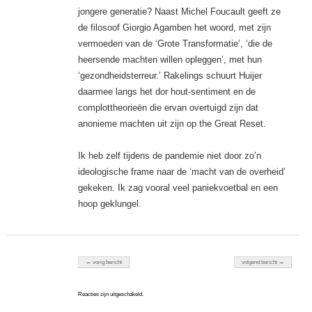
jongere generatie? Naast Michel Foucault geeft ze
de filosoof Giorgio Agamben het woord, met zijn
vermoeden van de ‘Grote Transformatie’, ‘die de
heersende machten willen opleggen’, met hun
‘gezondheidsterreur.’ Rakelings schuurt Huijer
daarmee langs het dor hout-sentiment en de
complottheorieën die ervan overtuigd zijn dat
anonieme machten uit zijn op the Great Reset.
Ik heb zelf tijdens de pandemie niet door zo’n
ideologische frame naar de ‘macht van de overheid’
gekeken. Ik zag vooral veel paniekvoetbal en een
hoop geklungel.
Berichten navigatie
← vorig bericht
volgend bericht →
Reacties zijn uitgeschakeld.