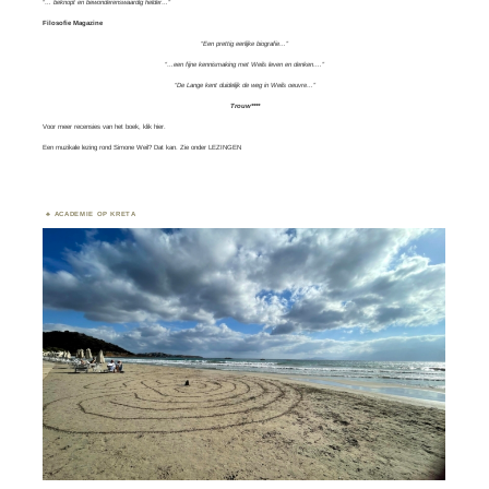
“… beknopt en bewonderenswaardig helder…”
Filosofie Magazine
“Een prettig eerlijke biografie…”
“…een fijne kennismaking met Weils leven en denken….”
“De Lange kent duidelijk de weg in Weils oeuvre…”
Trouw****
Voor meer recensies van het boek, klik
hier.
Een muzikale lezing rond Simone Weil? Dat kan. Zie onder
LEZINGEN
ACADEMIE OP KRETA