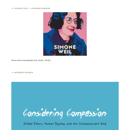
SIMONE WEIL. LEVENSWIJSHEDEN
Simone Weil.Levenswijsheden (Kok Utrecht, 259 blz)
EERDERE BOEKEN