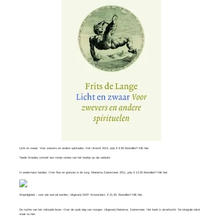
Licht en zwaar. Voor zwevers en andere spirituelen. Kok Utrecht 2013, prijs € 9,95 Bestellen? Klik
hier
.
Taede Smedes schreef een mooie review van het boekje op zijn
website
.
In andermans handen. Over flow en grenzen in de zorg. Meinema Zoetermeer 2011, prijs € 13,50 Bestellen? Klik
hier
.
Waardigheid – voor wie oud wil worden, Uitgeverij SWP Amsterdam, € 21,50. Bestellen? Klik
hier
.
De mythe van het voltooide leven. Over de oude dag van morgen, Uitgeverij Meinema, Zoetermeer. Het boek is uitverkocht. De integrale tekst
staat nu
hier
.