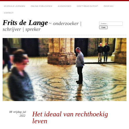
MUZIKALE LEZINGEN
ONLINE PUBLICATIES
AUDIO/VIDEO
DON’T READ DUTCH?
OVER MIJ
CONTACT
Frits de Lange
~ onderzoeker |
Zoeken:
schrijver | spreker
08
vrijdag
jul
Het ideaal van rechthoekig
2022
leven