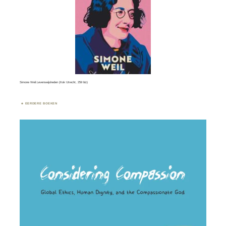
Simone Weil.Levenswijsheden (Kok Utrecht, 259 blz)
EERDERE BOEKEN