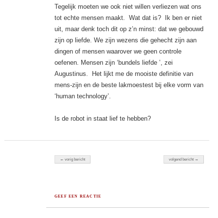
Tegelijk moeten we ook niet willen verliezen wat ons
tot echte mensen maakt.
Wat dat is?
Ik ben er niet
uit, maar denk toch dit op z’n minst: dat we gebouwd
zijn op liefde. We zijn wezens die gehecht zijn aan
dingen of mensen waarover we geen controle
oefenen. Mensen zijn ‘bundels liefde ’, zei
Augustinus.
Het lijkt me de mooiste definitie van
mens-zijn en de beste lakmoestest bij elke vorm van
‘human technology’.
Is de robot in staat lief te hebben?
Berichten navigatie
← vorig bericht
volgend bericht →
GEEF EEN REACTIE