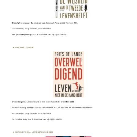
Eindelijk volwassen. De wijsheid van de tweede levenshelft,
Ten Have 2021.
Voor recensies, zie op deze site, onder
BOEKEN
Een (muzikale) lezing
n.a.v. dit boek? Dat kan. Kijk bij
LEZINGEN
OVERWELDIGEND
Overweldigend. Leven met wat je niet in de hand hebt (Ten Have 2023)
Het boek stond op de longlist voor de
Socratesbeker
2023, de prijs ‘voor het prikkelendste filosofieboek’.
Voor recensies, zie op deze site, onder
BOEKEN
.
Een muzikale lezing over dit boek? Dat kan. Kijk bij
LEZINGEN.
SIMONE WEIL. LEVENSWIJSHEDEN