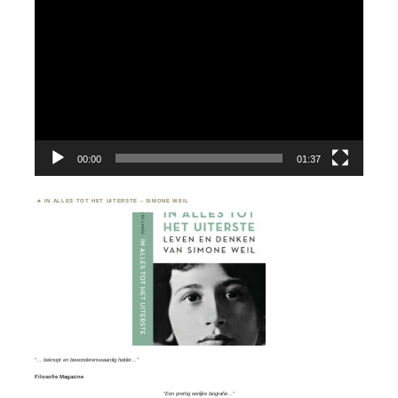
00:00
01:37
IN ALLES TOT HET UITERSTE – SIMONE WEIL
“… beknopt en bewonderenswaardig helder…”
Filosofie Magazine
“Een prettig eerlijke biografie…”