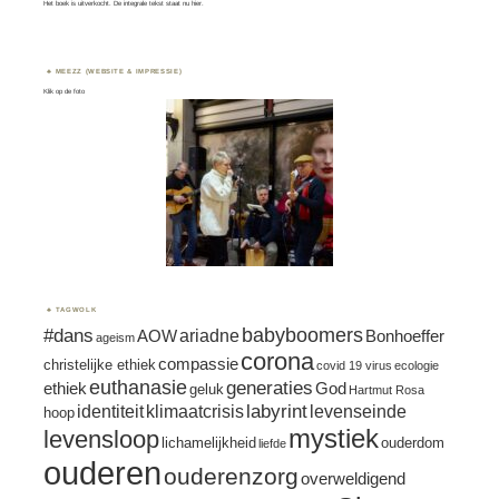
Het boek is uitverkocht. De integrale tekst staat nu
hier.
MEEZZ (WEBSITE & IMPRESSIE)
Klik op de foto
TAGWOLK
#dans
babyboomers
ariadne
AOW
Bonhoeffer
ageism
corona
compassie
christelijke ethiek
covid 19 virus
ecologie
euthanasie
generaties
ethiek
God
geluk
Hartmut Rosa
labyrint
identiteit
klimaatcrisis
levenseinde
hoop
mystiek
levensloop
lichamelijkheid
ouderdom
liefde
ouderen
ouderenzorg
overweldigend