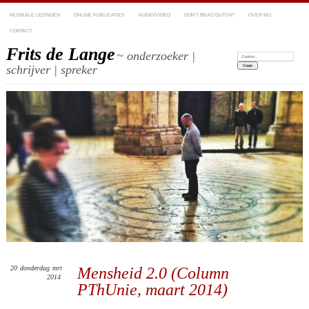
MUZIKALE LEZINGEN
ONLINE PUBLICATIES
AUDIO/VIDEO
DON’T READ DUTCH?
OVER MIJ
CONTACT
Frits de Lange
~ onderzoeker |
Zoeken:
schrijver | spreker
20
donderdag
mrt
Mensheid 2.0 (Column
2014
PThUnie, maart 2014)