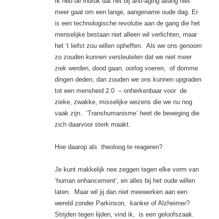
Ik heb de indruk dat het bij anti-aging allang niet
meer gaat om een lange, aangename oude dag. Er
is een technologische revolutie aan de gang die het
menselijke bestaan niet alleen wil verlichten, maar
het ‘t liefst zou willen opheffen.
Als we ons genoom
zo zouden kunnen versleutelen dat we niet meer
ziek werden, dood gaan, oorlog voeren,
of domme
dingen deden, dan zouden we ons kunnen upgraden
tot een mensheid 2.0
– onherkenbaar voor
de
zieke, zwakke, misselijke wezens die we nu nog
vaak zijn.
‘Transhumanisme’ heet de beweging die
zich daarvoor sterk maakt.
Hoe daarop als
theoloog te reageren?
Je kunt makkelijk nee zeggen tegen elke vorm van
‘human enhancement’, en alles bij het oude willen
laten.
Maar wil jij dan niet meewerken aan een
wereld zonder Parkinson,
kanker of Alzheimer?
Strijden tegen lijden, vind ik,
is een geloofszaak.