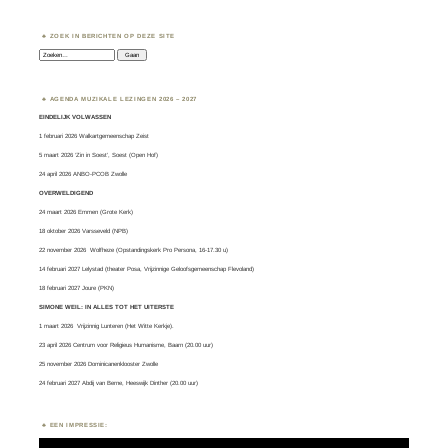
ZOEK IN BERICHTEN OP DEZE SITE
Zoeken:
AGENDA MUZIKALE LEZINGEN 2026 – 2027
EINDELIJK VOLWASSEN
1 februari 2026 Walkartgemeenschap Zeist
5 maart 2026 ‘Zin in Soest’, Soest (Open Hof)
24 april 2026 ANBO-PCOB Zwolle
OVERWELDIGEND
24 maart 2026 Emmen (Grote Kerk)
18 oktober 2026 Varsseveld (NPB)
22 november 2026 Wolfheze (Opstandingskerk Pro Persona, 16-17.30 u)
14 februari 2027 Lelystad (theater Posa, Vrijzinnige Geloofsgemeenschap Flevoland)
18 februari 2027 Joure (PKN)
SIMONE WEIL: IN ALLES TOT HET UITERSTE
1 maart 2026
Vrijzinnig Lunteren
(Het Witte Kerkje).
23 april 2026 Centrum voor Religieus Humanisme, Baarn (20.00 uur)
25 november 2026 Dominicanenklooster Zwolle
24 februari 2027 Abdij van Berne, Heeswijk Dinther (20.00 uur)
EEN IMPRESSIE:
Videospeler