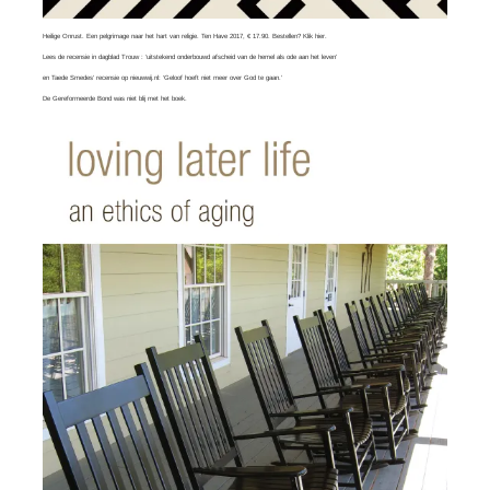
Heilige Onrust. Een pelgrimage naar het hart van religie. Ten Have 2017, € 17.90. Bestellen?
Klik hier
.
Lees
de recensie in dagblad Trouw
: ‘uitstekend onderbouwd afscheid van de hemel als ode aan het leven’
en
Taede Smedes’ recensie
op nieuwwij.nl: ‘Geloof hoeft niet meer over God te gaan.’
De Gereformeerde Bond was
niet blij
met het boek.