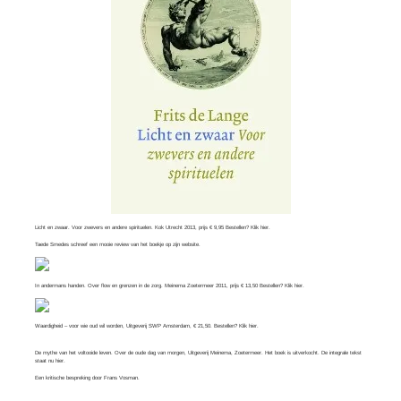
Licht en zwaar. Voor zwevers en andere spirituelen. Kok Utrecht 2013, prijs € 9,95 Bestellen? Klik
hier
.
Taede Smedes schreef een mooie review van het boekje op zijn
website
.
In andermans handen. Over flow en grenzen in de zorg. Meinema Zoetermeer 2011, prijs € 13,50 Bestellen? Klik
hier
.
Waardigheid – voor wie oud wil worden, Uitgeverij SWP Amsterdam, € 21,50. Bestellen? Klik
hier
.
De mythe van het voltooide leven. Over de oude dag van morgen, Uitgeverij Meinema, Zoetermeer. Het boek is uitverkocht. De integrale tekst
staat nu
hier
.
Een kritische bespreking door
Frans Vosman
.