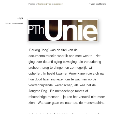
Posted
by
Frits de Lange
in
ouderdom
≈
Geef een Reactie
Tags
human enhancement
‘Eeuwig Jong’ was de titel van de
documentairereeks waar ik aan mee werkte.
Het
ging over de anti-aging beweging, die veroudering
probeert terug te dringen en zo mogelijk
wil
opheffen. In beeld kwamen Amerikanen die zich na
hun dood laten invriezen om te wachten op de
voortschrijdende
wetenschap, als was het de
Jongste Dag.
En mensachtige robots of
robotachtige mensen – je kon het verschil niet meer
zien.
Wat daar gaan we naar toe: de mensmachine.