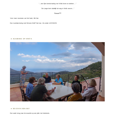
“…een fijne kennismaking met Weils leven en denken….”
“De Lange kent duidelijk de weg in Weils oeuvre…”
Trouw****
Voor meer recensies van het boek, klik
hier.
Een muzikale lezing rond Simone Weil? Dat kan. Zie onder
LEZINGEN
ACADEMIE OP KRETA
SEIZOEN 2026-2027
Een week terug naar de essentie op een plek met betekenis.