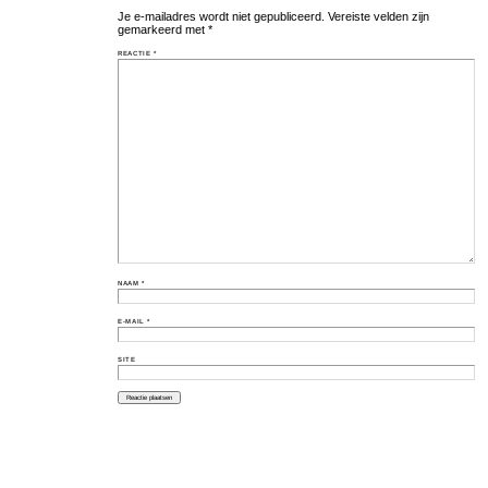
Je e-mailadres wordt niet gepubliceerd.
Vereiste velden zijn
gemarkeerd met
*
REACTIE
*
NAAM
*
E-MAIL
*
SITE