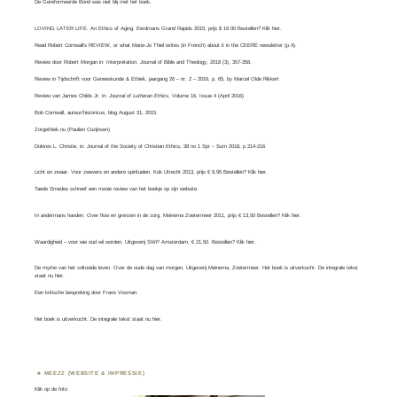
De Gereformeerde Bond was
niet blij
met het boek.
LOVING LATER LIFE. An Ethics of Aging. Eerdmans Grand Rapids 2015, prijs $ 19.00 Bestellen? Klik
hier
.
Read
Robert Cornwall’s REVIEW
, or what
Marie-Jo Thiel
writes (in French) about it in the CEERE newsletter (p.4).
Review door Robert Morgan in:
Interpretation. Journal of Bible and Theology
, 2018 (3), 357-358.
Review in Tijdschrift voor Geneeskunde & Ethiek, jaargang 26 – nr. 2 – 2016, p. 65, by
Marcel Olde Rikkert
Review van
James Childs Jr
. in:
Journal of Lutheran Ethics,
Volume 16, Issue 4​ (April 2016)
Bob Cornwall
, auteur/historicus, blog August 31, 2015.
Zorgethiek.nu
(Paulien Cozijnsen)
Dolores L. Christie, in:
Journal of the Society of Christian Ethics
, 38 no 1 Spr – Sum 2018, p 214-216
Licht en zwaar. Voor zwevers en andere spirituelen. Kok Utrecht 2013, prijs € 9,95 Bestellen? Klik
hier
.
Taede Smedes schreef een mooie review van het boekje op zijn
website
.
In andermans handen. Over flow en grenzen in de zorg. Meinema Zoetermeer 2011, prijs € 13,50 Bestellen? Klik
hier
.
Waardigheid – voor wie oud wil worden, Uitgeverij SWP Amsterdam, € 21,50. Bestellen? Klik
hier
.
De mythe van het voltooide leven. Over de oude dag van morgen, Uitgeverij Meinema, Zoetermeer. Het boek is uitverkocht. De integrale tekst
staat nu
hier
.
Een kritische bespreking door
Frans Vosman
.
Het boek is uitverkocht. De integrale tekst staat nu
hier.
MEEZZ (WEBSITE & IMPRESSIE)
Klik op de foto