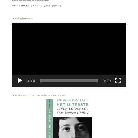
24 februari 2027 Abdij van Berne, Heeswijk Dinther (20.00 uur)
EEN IMPRESSIE:
Videospeler
00:00
01:37
IN ALLES TOT HET UITERSTE – SIMONE WEIL