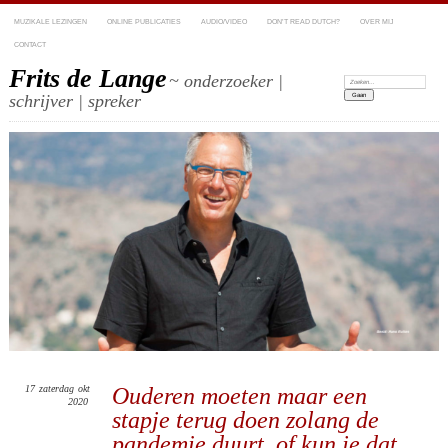
MUZIKALE LEZINGEN
ONLINE PUBLICATIES
AUDIO/VIDEO
DON’T READ DUTCH?
OVER MIJ
CONTACT
Frits de Lange
~ onderzoeker |
Zoeken:
schrijver | spreker
17
zaterdag
okt
Ouderen moeten maar een
2020
stapje terug doen zolang de
pandemie duurt, of kun je dat