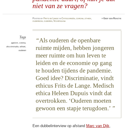
niet van ze vragen?
Posted
by
Frits de Lange
in
Categorieën
,
corona
,
ethiek
,
≈
Geef een Reactie
ouderdom
,
ouderen
,
Voorpagina
Tags
Als ouderen de openbare
ageism
,
corona
,
ruimte mijden, hebben jongeren
discriminatie
,
ethiek
,
ouderen
meer ruimte om hun leven te
leiden en de economie op gang
te houden tijdens de pandemie.
Goed idee? Discriminatie, vindt
ethicus Frits de Lange. Medisch
ethica Heleen Dupuis vindt dat
overtrokken. ‘Ouderen moeten
gewoon een stapje terugdoen.’
Een dubbelinterview op afstand
Marc van Dijk
,