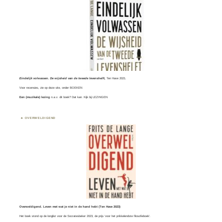
Eindelijk volwassen. De wijsheid van de tweede levenshelft,
Ten Have 2021.
Voor recensies, zie op deze site, onder
BOEKEN
Een (muzikale) lezing
n.a.v. dit boek? Dat kan. Kijk bij
LEZINGEN
OVERWELDIGEND
Overweldigend. Leven met wat je niet in de hand hebt (Ten Have 2023)
Het boek stond op de longlist voor de
Socratesbeker
2023, de prijs ‘voor het prikkelendste filosofieboek’.