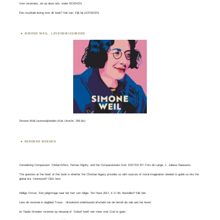
Voor recensies, zie op deze site, onder
BOEKEN
.
Een muzikale lezing over dit boek? Dat kan. Kijk bij
LEZINGEN.
SIMONE WEIL. LEVENSWIJSHEDEN
Simone Weil.Levenswijsheden (Kok Utrecht, 259 blz)
EERDERE BOEKEN
Considering Compassion. Global Ethics, Human Dignity, and the Compassionate God. EDITED BY Frits de Lange, L. Juliana Claassens
The question at the heart of this book is whether the Christian legacy provides us with sources of moral imagination needed to guide us into the
global era. Interested? Click
here
.
Heilige Onrust. Een pelgrimage naar het hart van religie. Ten Have 2017, € 17.90. Bestellen?
Klik hier
.
Lees
de recensie in dagblad Trouw
: ‘uitstekend onderbouwd afscheid van de hemel als ode aan het leven’
en
Taede Smedes’ recensie
op nieuwwij.nl: ‘Geloof hoeft niet meer over God te gaan.’