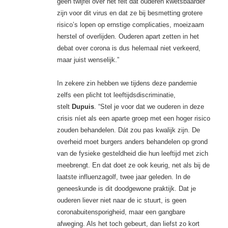
geen twijfel over het feit dat ouderen kwetsbaarder
zijn voor dit ­virus en dat ze bij besmetting grotere
risico’s lopen op ernstige complicaties, moeizaam
herstel of overlijden. Ouderen apart zetten in het
debat over corona is dus helemaal niet verkeerd,
maar juist wenselijk.”
In zekere zin hebben we tijdens deze pandemie
zelfs een plicht tot leeftijdsdiscriminatie,
stelt
Dupuis
. “Stel je voor dat we ouderen in deze
crisis níet als een aparte groep met een hoger risico
zouden behandelen. Dát zou pas kwalijk zijn. De
overheid moet burgers anders behandelen op grond
van de fysieke gesteldheid die hun leeftijd met zich
meebrengt. En dat doet ze ook keurig, net als bij de
laatste influenzagolf, twee jaar geleden. In de
geneeskunde is dit doodgewone praktijk. Dat je
ouderen liever niet naar de ic stuurt, is geen
coronabuitensporigheid, maar een gangbare
afweging. Als het toch gebeurt, dan liefst zo kort