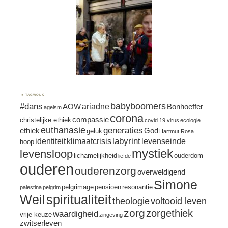
TAGWOLK
#dans
babyboomers
ariadne
AOW
Bonhoeffer
ageism
corona
compassie
christelijke ethiek
covid 19 virus
ecologie
euthanasie
generaties
ethiek
God
geluk
Hartmut Rosa
labyrint
identiteit
klimaatcrisis
levenseinde
hoop
mystiek
levensloop
lichamelijkheid
ouderdom
liefde
ouderen
ouderenzorg
overweldigend
Simone
pelgrimage
pensioen
resonantie
palestina
pelgrim
spiritualiteit
Weil
theologie
voltooid leven
zorg
zorgethiek
waardigheid
vrije keuze
zingeving
zwitserleven