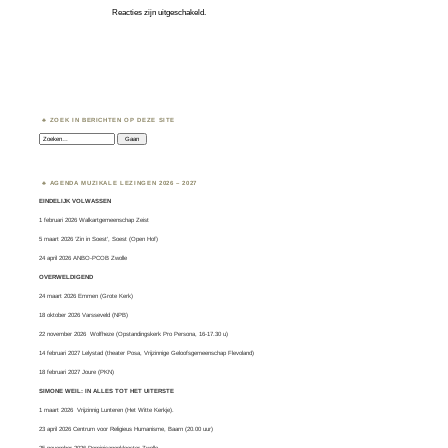
Reacties zijn uitgeschakeld.
ZOEK IN BERICHTEN OP DEZE SITE
Zoeken:
AGENDA MUZIKALE LEZINGEN 2026 – 2027
EINDELIJK VOLWASSEN
1 februari 2026 Walkartgemeenschap Zeist
5 maart 2026 ‘Zin in Soest’, Soest (Open Hof)
24 april 2026 ANBO-PCOB Zwolle
OVERWELDIGEND
24 maart 2026 Emmen (Grote Kerk)
18 oktober 2026 Varsseveld (NPB)
22 november 2026 Wolfheze (Opstandingskerk Pro Persona, 16-17.30 u)
14 februari 2027 Lelystad (theater Posa, Vrijzinnige Geloofsgemeenschap Flevoland)
18 februari 2027 Joure (PKN)
SIMONE WEIL: IN ALLES TOT HET UITERSTE
1 maart 2026
Vrijzinnig Lunteren
(Het Witte Kerkje).
23 april 2026 Centrum voor Religieus Humanisme, Baarn (20.00 uur)
25 november 2026 Dominicanenklooster Zwolle