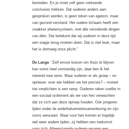
besteden. En je moet zelf geen verkeerde
conclusies trekken. Dat ouderen anders aan­
gesproken worden, is geen teken van ageism, maar
van gezond verstand. Het oudere lichaam heeft een
zwakker afweersysteem, met alle vervelende dingen
van dien. Dat betekent dat wij ouderen in deze tijd
een stapje terug moeten doen. Dat is niet leuk, maar
het is domweg onze plicht.”
De Lange
: “Zelf ervoor kiezen om thuis te blijven
kan soms heel verstandig zijn, daar ben ik het
roerend mee eens. Maar ouderen er als groep – en
opnieuw: over wie hebben we het precies? – moreel
toe verplichten is een ramp. Ouderen raken sneller in
een sociaal isolement als we van hen verwachten
dat ze zich aan deze oproep houden. Ook jongeren
lijden onder de anderhalvemetersamenleving en zijn
soms eenzaam. Maar voor hen komen er hopelijk
wel weer andere tijden, zij ­hebben een toekomst
voor zich. Alleenstaande ouderen ervaren een