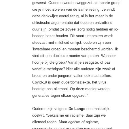
geweest. Ouderen worden weggezet als aparte groep
die je moet iso­leren van de samenleving. Je vindt
deze denkwijze overal terug, al is het maar in de
utilistische argumentatie dat ouderen ontzettend
duur zijn, omdat ze zoveel zorg ­nodig hebben en ic-
bedden bezet houden. Dit soort uitspraken wordt
steevast met mildheid omlijst: ouderen zijn een
‘kwetsbare groep’ en moeten beschermd worden. Ik
vind dit een dubieuze manier van praten. Wanneer
hoor je bij die groep? Vanaf je zestigste, of pas
vanaf je tachtigste? Niet alle ouderen zijn zwak of
broos en ­onder jongeren vallen ook slachtoffers.
Covid-19 is geen ouderdomsziekte, het virus
bedreigt ons allemaal. Op deze manier worden
generaties tegen elkaar opgezet.”
Ouderen zijn volgens
De Lange
een makkelijk
doelwit. “Seksisme en racisme, daar zijn we
allemaal tegen. Maar
ageism
of agisme,
discriminatie en het wegzetten van mensen met