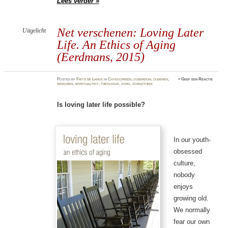
Lees verder »
Net verschenen: Loving Later
Uitgelicht
Life. An Ethics of Aging
(Eerdmans, 2015)
Posted
by
Frits de Lange
in
Categorieën
,
ouderdom
,
ouderen
,
≈
Geef een Reactie
senioren
,
spiritualiteit
,
theologie
,
zorg
,
zorgethiek
Is loving later life possible?
In our youth-
obsessed
culture,
nobody
enjoys
growing old.
We normally
fear our own