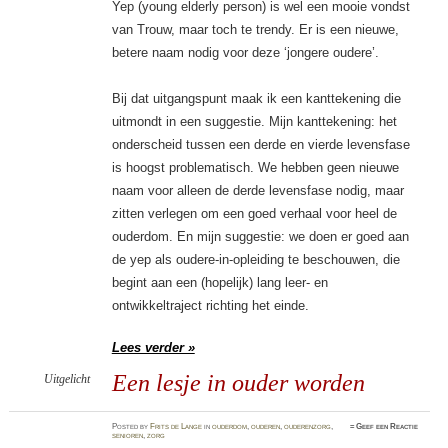
Yep (young elderly person) is wel een mooie vondst
van Trouw, maar toch te trendy. Er is een nieuwe,
betere naam nodig voor deze ‘jongere oudere’.
Bij dat uitgangspunt maak ik een kanttekening die
uitmondt in een suggestie. Mijn kanttekening: het
onderscheid tussen een derde en vierde levensfase
is hoogst problematisch. We hebben geen nieuwe
naam voor alleen de derde levensfase nodig, maar
zitten verlegen om een goed verhaal voor heel de
ouderdom. En mijn suggestie: we doen er goed aan
de yep als oudere-in-opleiding te beschouwen, die
begint aan een (hopelijk) lang leer- en
ontwikkeltraject richting het einde.
Lees verder »
Een lesje in ouder worden
Uitgelicht
Posted
by
Frits de Lange
in
ouderdom
,
ouderen
,
ouderenzorg
,
≈
Geef een Reactie
senioren
,
zorg