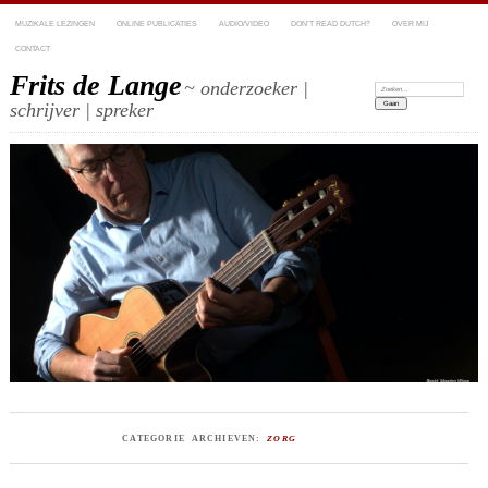
MUZIKALE LEZINGEN
ONLINE PUBLICATIES
AUDIO/VIDEO
DON’T READ DUTCH?
OVER MIJ
CONTACT
Frits de Lange
~ onderzoeker |
Zoeken:
schrijver | spreker
CATEGORIE ARCHIEVEN:
ZORG