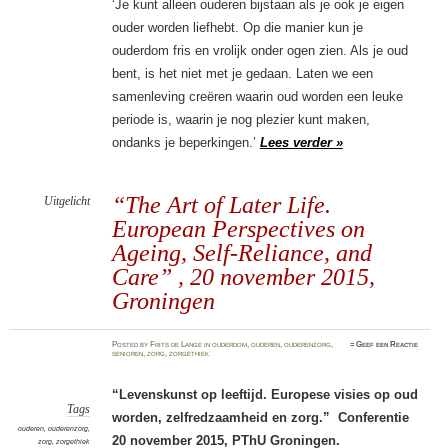
‘Je kunt alleen ouderen bijstaan als je ook je eigen
ouder worden liefhebt. Op die manier kun je
ouderdom fris en vrolijk onder ogen zien. Als je oud
bent, is het niet met je gedaan. Laten we een
samenleving creëren waarin oud worden een leuke
periode is, waarin je nog plezier kunt maken,
ondanks je beperkingen.’
Lees verder »
“The Art of Later Life.
Uitgelicht
European Perspectives on
Ageing, Self-Reliance, and
Care” , 20 november 2015,
Groningen
Posted
by
Frits de Lange
in
ouderdom
,
ouderen
,
ouderenzorg
,
≈
Geef een Reactie
senioren
,
zorg
,
zorgethiek
“Levenskunst op leeftijd. Europese visies op oud
Tags
worden, zelfredzaamheid en zorg.” Conferentie
ouderen
,
ouderenzorg
,
20 november 2015, PThU Groningen.
zorg
,
zorgethiek