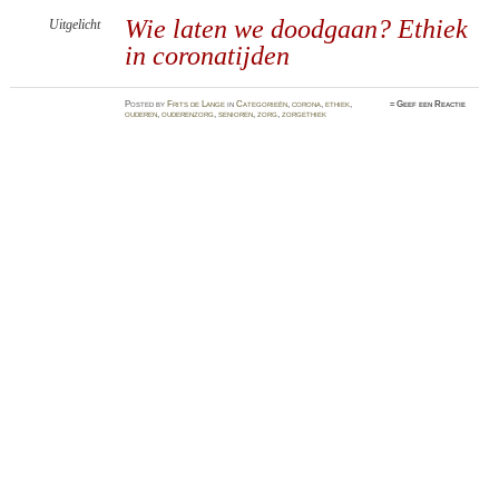
Wie laten we doodgaan? Ethiek
Uitgelicht
in coronatijden
Posted
by
Frits de Lange
in
Categorieën
,
corona
,
ethiek
,
≈
Geef een Reactie
ouderen
,
ouderenzorg
,
senioren
,
zorg
,
zorgethiek