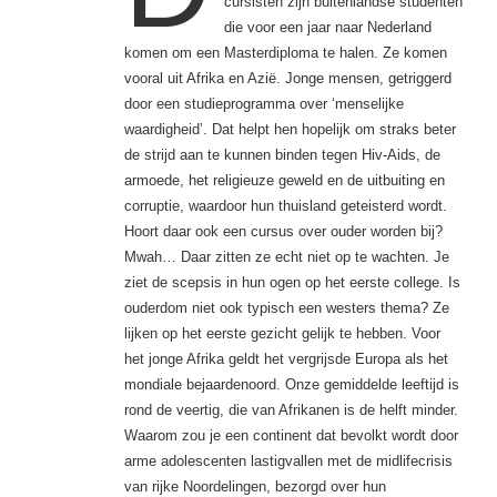
cursisten zijn buitenlandse studenten
die voor een jaar naar Nederland
komen om een Masterdiploma te halen. Ze komen
vooral uit Afrika en Azië. Jonge mensen, getriggerd
door een studieprogramma over ‘menselijke
waardigheid’. Dat helpt hen hopelijk om straks beter
de strijd aan te kunnen binden tegen Hiv-Aids, de
armoede, het religieuze geweld en de uitbuiting en
corruptie, waardoor hun thuisland geteisterd wordt.
Hoort daar ook een cursus over ouder worden bij?
Mwah… Daar zitten ze echt niet op te wachten. Je
ziet de scepsis in hun ogen op het eerste college. Is
ouderdom niet ook typisch een westers thema? Ze
lijken op het eerste gezicht gelijk te hebben. Voor
het jonge Afrika geldt het vergrijsde Europa als het
mondiale bejaardenoord. Onze gemiddelde leeftijd is
rond de veertig, die van Afrikanen is de helft minder.
Waarom zou je een continent dat bevolkt wordt door
arme adolescenten lastigvallen met de midlifecrisis
van rijke Noordelingen, bezorgd over hun