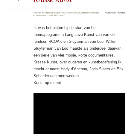
Posted
by
Frits de Lange
in
Categorieën
,
ouderdom
,
ouderen
,
≈
Geef een Reactie
ouderenzorg
,
senioren
,
zorg
Ik was betrokken bij de start van het
themaprogramma Lang Leve Kunst van van de
fondsen RCOAK en Sluyterman van Loo. Willem
Sluyterman van Loo maakte als onderdeel daarvan
een serie van vier mooie, korte documentaires,
Krasse Kunst, over ouderen en kunstbeoefening.Ik
mocht er naast Hedy d’Ancona, Joris Slaets en Erik
Scherder aan mee werken.
Kunst op recept: