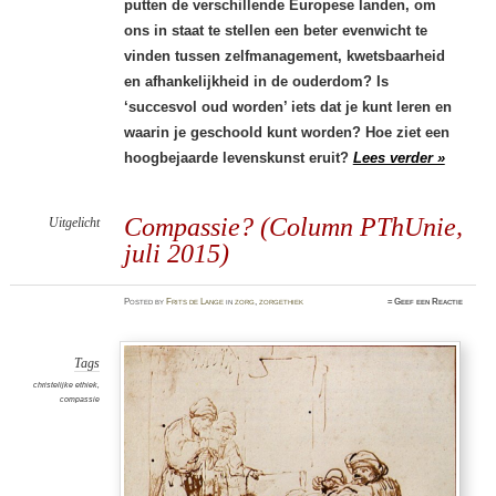
putten de verschillende Europese landen, om
ons in staat te stellen een beter evenwicht te
vinden tussen zelfmanagement, kwetsbaarheid
en afhankelijkheid in de ouderdom? Is
‘succesvol oud worden’ iets dat je kunt leren en
waarin je geschoold kunt worden? Hoe ziet een
hoogbejaarde levenskunst eruit?
Lees verder »
Compassie? (Column PThUnie,
Uitgelicht
juli 2015)
Posted
by
Frits de Lange
in
zorg
,
zorgethiek
≈
Geef een Reactie
Tags
christelijke ethiek
,
compassie