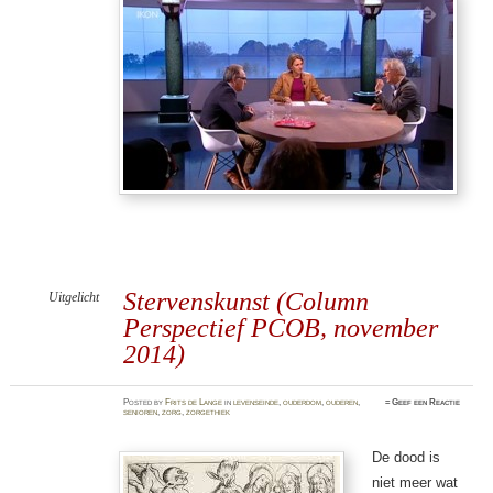
Stervenskunst (Column
Uitgelicht
Perspectief PCOB, november
2014)
Posted
by
Frits de Lange
in
levenseinde
,
ouderdom
,
ouderen
,
≈
Geef een Reactie
senioren
,
zorg
,
zorgethiek
De dood is
niet meer wat