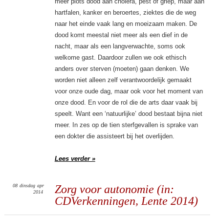
meer plots dood aan cholera, pest of griep, maar aan
hartfalen, kanker en beroertes, ziektes die de weg
naar het einde vaak lang en moeizaam maken. De
dood komt meestal niet meer als een dief in de
nacht, maar als een langverwachte, soms ook
welkome gast. Daardoor zullen we ook ethisch
anders over sterven (moeten) gaan denken. We
worden niet alleen zelf verantwoordelijk gemaakt
voor onze oude dag, maar ook voor het moment van
onze dood. En voor de rol die de arts daar vaak bij
speelt. Want een ‘natuurlijke’ dood bestaat bijna niet
meer. In zes op de tien sterfgevallen is sprake van
een dokter die assisteert bij het overlijden.
Lees verder »
08
dinsdag
apr
Zorg voor autonomie (in:
2014
CDVerkenningen, Lente 2014)