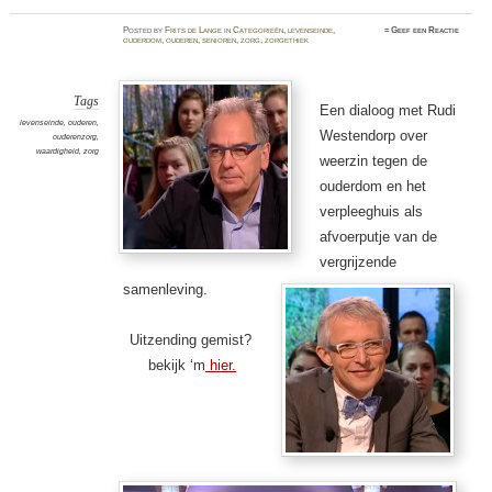
Posted
by
Frits de Lange
in
Categorieën
,
levenseinde
,
≈
Geef een Reactie
ouderdom
,
ouderen
,
senioren
,
zorg
,
zorgethiek
Tags
Een dialoog met Rudi
levenseinde
,
ouderen
,
Westendorp over
ouderenzorg
,
waardigheid
,
zorg
weerzin tegen de
ouderdom en het
verpleeghuis als
afvoerputje van de
vergrijzende
samenleving.
Uitzending gemist?
bekijk ‘m
hier.