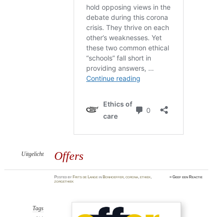
Offers
Uitgelicht
Posted
by
Frits de Lange
in
Bonhoeffer
,
corona
,
ethiek
,
≈
Geef een Reactie
zorgethiek
Tags