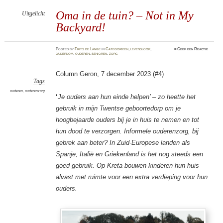
Oma in de tuin? – Not in My
Uitgelicht
Backyard!
Posted
by
Frits de Lange
in
Categorieën
,
levensloop
,
≈
Geef een Reactie
ouderdom
,
ouderen
,
senioren
,
zorg
Column Geron, 7 december 2023 (#4)
Tags
ouderen
,
ouderenzorg
‘
Je ouders aan hun einde helpen’ – zo heette het
gebruik in mijn Twentse geboortedorp om je
hoogbejaarde ouders bij je in huis te nemen en tot
hun dood te verzorgen. Informele ouderenzorg, bij
gebrek aan beter? In Zuid-Europese landen als
Spanje, Italië en Griekenland is het nog steeds een
goed gebruik. Op Kreta bouwen kinderen hun huis
alvast met ruimte voor een extra verdieping voor hun
ouders.