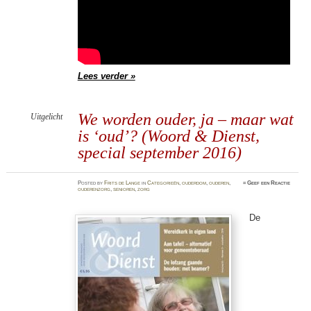
Lees verder »
We worden ouder, ja – maar wat
Uitgelicht
is ‘oud’? (Woord & Dienst,
special september 2016)
Posted
by
Frits de Lange
in
Categorieën
,
ouderdom
,
ouderen
,
≈
Geef een Reactie
ouderenzorg
,
senioren
,
zorg
De