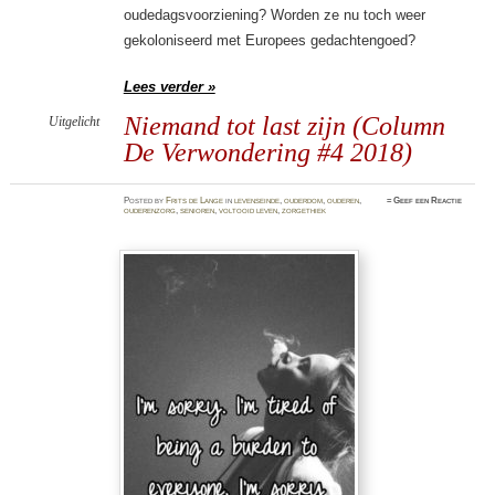
oudedagsvoorziening? Worden ze nu toch weer
gekoloniseerd met Europees gedachtengoed?
Lees verder »
Niemand tot last zijn (Column
Uitgelicht
De Verwondering #4 2018)
Posted
by
Frits de Lange
in
levenseinde
,
ouderdom
,
ouderen
,
≈
Geef een Reactie
ouderenzorg
,
senioren
,
voltooid leven
,
zorgethiek