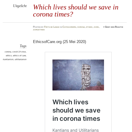
Which lives should we save in
Uitgelicht
corona times?
Posted
by
Frits de Lange
in
Categorieën
,
corona
,
ethiek
,
zorg
,
≈
Geef een Reactie
zorgethiek
EthicsofCare.org (25 Mei 2020)
Tags
corona
,
covid 19 virus
,
ethics
,
ethics of care
,
kantianism
,
utilitariansm