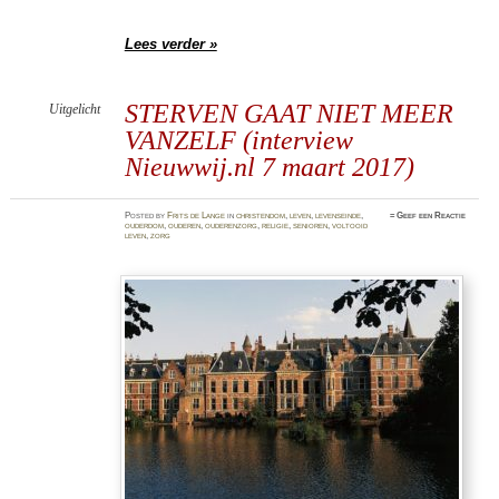
Lees verder »
STERVEN GAAT NIET MEER
Uitgelicht
VANZELF (interview
Nieuwwij.nl 7 maart 2017)
Posted
by
Frits de Lange
in
christendom
,
leven
,
levenseinde
,
≈
Geef een Reactie
ouderdom
,
ouderen
,
ouderenzorg
,
religie
,
senioren
,
voltooid
leven
,
zorg