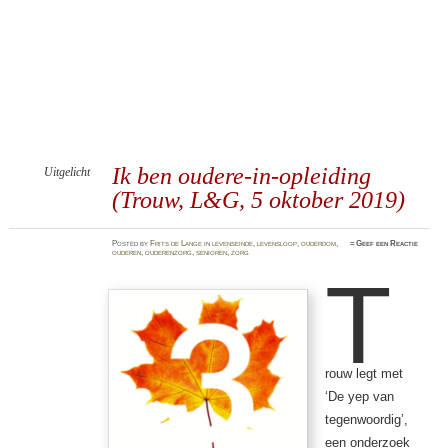
Ik ben oudere-in-opleiding
Uitgelicht
(Trouw, L&G, 5 oktober 2019)
Posted
by
Frits de Lange
in
levenseinde
,
levensloop
,
ouderdom
,
≈
Geef een Reactie
ouderen
,
ouderenzorg
,
senioren
,
zorg
T
rouw legt met
‘De yep van
tegenwoordig’,
een onderzoek