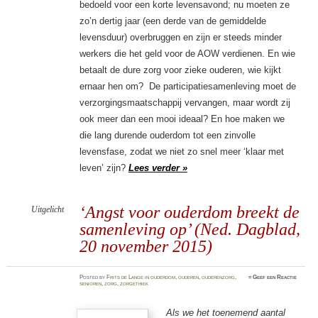
bedoeld voor een korte levensavond; nu moeten ze
zo’n dertig jaar (een derde van de gemiddelde
levensduur) overbruggen en zijn er steeds minder
werkers die het geld voor de AOW verdienen. En wie
betaalt de dure zorg voor zieke ouderen, wie kijkt
ernaar hen om? De participatiesamenleving moet de
verzorgingsmaatschappij vervangen, maar wordt zij
ook meer dan een mooi ideaal? En hoe maken we
die lang durende ouderdom tot een zinvolle
levensfase, zodat we niet zo snel meer ‘klaar met
leven’ zijn?
Lees verder »
‘Angst voor ouderdom breekt de
Uitgelicht
samenleving op’ (Ned. Dagblad,
20 november 2015)
Posted
by
Frits de Lange
in
ouderdom
,
ouderen
,
ouderenzorg
,
≈
Geef een Reactie
senioren
,
zorg
,
zorgethiek
Als we het toenemend aantal