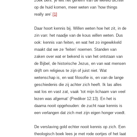
zoek bent: je wilt het geheim van de wereld dichter
op de huid komen, meer weten van ‘how things
really are’.
[1]
Daar hoort kennis bij. Willen weten hoe het zit, in de
zin van: het naadje van de kous willen weten. Dus
ook: kennis van feiten, en wat het zo ingewikkeld
maakt dat we ze ‘feiten’ noemen. Standen van
zaken over wat er bekend is van het ontstaan van
de Bijbel, de historische Jezus, en van wat mensen
drijft om religieus te zijn of juist niet. Wat
wetenschap is, en wat filosofie is, en van de lange
geschiedenis die zij achter zich heeft. Ik las alles
wat los en vast zat, vaak ‘tot mijn lichaam van veel
lezen was afgemat’ (Prediker 12:13). En het is
daarna nooit opgehouden: de zucht naar kennis is
een verlangen dat zich met zijn eigen honger voedt.
De verslaving gold echter nooit kennis op zich. Een
theologisch boek lees je met rode oortjes of het laat