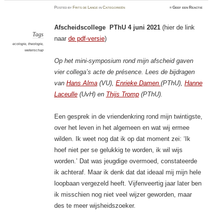
Posted
by
Frits de Lange
in
Categorieën
≈
Geef een Reactie
Afscheidscollege PThU 4 juni 2021
(hier de link
Tags
naar
de pdf-versie
)
ecologie
,
theologie
,
wetenschap
Op het mini-symposium rond mijn afscheid gaven
vier collega’s acte de présence. Lees de bijdragen
van
Hans Alma
(VU),
Enrieke Damen
(PThU),
Hanne
Laceulle
(UvH) en
Thijs Tromp
(PThU).
Een gesprek in de vriendenkring rond mijn twintigste,
over het leven in het algemeen en wat wij ermee
wilden. Ik weet nog dat ik op dat moment zei: ‘Ik
hoef niet per se gelukkig te worden, ik wil wijs
worden.’ Dat was jeugdige overmoed, constateerde
ik achteraf. Maar ik denk dat dat ideaal mij mijn hele
loopbaan vergezeld heeft. Vijfenveertig jaar later ben
ik misschien nog niet veel wijzer geworden, maar
des te meer wijsheidszoeker.