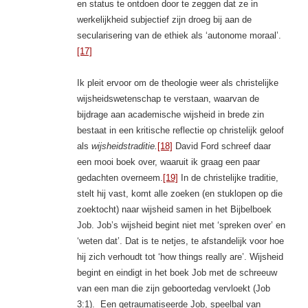
en status te ontdoen door te zeggen dat ze in
werkelijkheid subjectief zijn droeg bij aan de
secularisering van de ethiek als ‘autonome moraal’.
[17]
Ik pleit ervoor om de theologie weer als christelijke
wijsheidswetenschap te verstaan, waarvan de
bijdrage aan academische wijsheid in brede zin
bestaat in een kritische reflectie op christelijk geloof
als
wijsheidstraditie.
[18]
David Ford schreef daar
een mooi boek over, waaruit ik graag een paar
gedachten overneem.
[19]
In de christelijke traditie,
stelt hij vast, komt alle zoeken (en stuklopen op die
zoektocht) naar wijsheid samen in het Bijbelboek
Job. Job’s wijsheid begint niet met ‘spreken over’ en
‘weten dat’. Dat is te netjes, te afstandelijk voor hoe
hij zich verhoudt tot ‘how things really are’. Wijsheid
begint en eindigt in het boek Job met de schreeuw
van een man die zijn geboortedag vervloekt (Job
3:1). Een getraumatiseerde Job, speelbal van