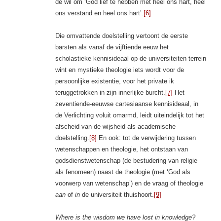
de wil om ‘God lief te hebben met heel ons hart, heel
ons verstand en heel ons hart’.
[6]
Die omvattende doelstelling vertoont de eerste
barsten als vanaf de vijftiende eeuw het
scholastieke kennisideaal op de universiteiten terrein
wint en mystieke theologie iets wordt voor de
persoonlijke existentie, voor het private ik
teruggetrokken in zijn innerlijke burcht.
[7]
Het
zeventiende-eeuwse cartesiaanse kennisideaal, in
de Verlichting voluit omarmd, leidt uiteindelijk tot het
afscheid van de wijsheid als academische
doelstelling.
[8]
En ook: tot de verwijdering tussen
wetenschappen en theologie, het ontstaan van
godsdienstwetenschap (de bestudering van religie
als fenomeen) naast de theologie (met ‘God als
voorwerp van wetenschap’) en de vraag of theologie
aan
of
in
de universiteit thuishoort.
[9]
Where is the wisdom we have lost in knowledge?