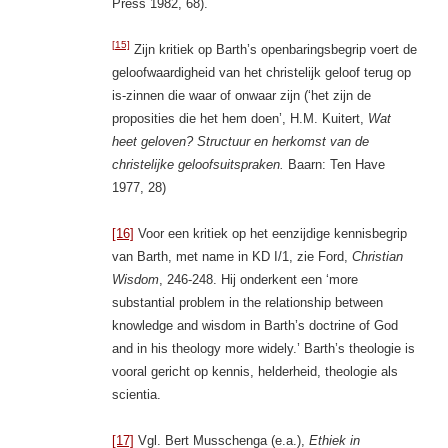
Press 1982, 68).
[15]
Zijn kritiek op Barth’s openbaringsbegrip voert de
geloofwaardigheid van het christelijk geloof terug op
is-zinnen die waar of onwaar zijn (‘het zijn de
proposities die het hem doen’, H.M. Kuitert,
Wat
heet geloven? Structuur en herkomst van de
christelijke geloofsuitspraken.
Baarn: Ten Have
1977, 28)
[16]
Voor een kritiek op het eenzijdige kennisbegrip
van Barth, met name in KD I/1, zie Ford,
Christian
Wisdom
, 246-248. Hij onderkent een ‘more
substantial problem in the relationship between
knowledge and wisdom in Barth’s doctrine of God
and in his theology more widely.’ Barth’s theologie is
vooral gericht op kennis, helderheid, theologie als
scientia.
[17]
Vgl. Bert Musschenga (e.a.),
Ethiek in