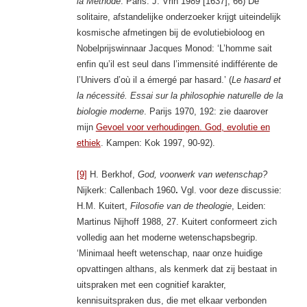
la Méthode
. Paris: J. Vrin 1989 [1637], 66) De
solitaire, afstandelijke onderzoeker krijgt uiteindelijk
kosmische afmetingen bij de evolutiebioloog en
Nobelprijswinnaar Jacques Monod: ‘L’homme sait
enfin qu’il est seul dans l’immensité indifférente de
l’Univers d’où il a émergé par hasard.’ (
Le hasard et
la nécessité. Essai sur la philosophie naturelle de la
biologie moderne
. Parijs 1970, 192: zie daarover
mijn
Gevoel voor verhoudingen. God, evolutie en
ethiek
. Kampen: Kok 1997, 90-92).
[9]
H. Berkhof,
God, voorwerk van wetenschap?
Nijkerk: Callenbach 1960
.
Vgl. voor deze discussie:
H.M. Kuitert,
Filosofie van de theologie
, Leiden:
Martinus Nijhoff 1988, 27. Kuitert conformeert zich
volledig aan het moderne wetenschapsbegrip.
‘Minimaal heeft wetenschap, naar onze huidige
opvattingen althans, als kenmerk dat zij bestaat in
uitspraken met een cognitief karakter,
kennisuitspraken dus, die met elkaar verbonden