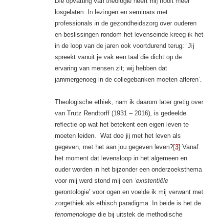
Die opvatting van theologie heeft mij nooit meer
losgelaten. In lezingen en seminars met
professionals in de gezondheidszorg over ouderen
en beslissingen rondom het levenseinde kreeg ik het
in de loop van de jaren ook voortdurend terug: ‘Jij
spreekt vanuit je vak een taal die dicht op de
ervaring van mensen zit; wij hebben dat
jammergenoeg in de collegebanken moeten afleren’.
Theologische ethiek, nam ik daarom later gretig over
van Trutz Rendtorff (1931 – 2016), is gedeelde
reflectie op wat het betekent een eigen leven te
moeten leiden. Wat doe jij met het leven als
gegeven, met het aan jou gegeven leven?
[3]
Vanaf
het moment dat levensloop in het algemeen en
ouder worden in het bijzonder een onderzoeksthema
voor mij werd stond mij een ‘
existentiële
gerontologie’ voor ogen en voelde ik mij verwant met
zorgethiek als ethisch paradigma. In beide is het de
fenomenologie
die bij uitstek de methodische