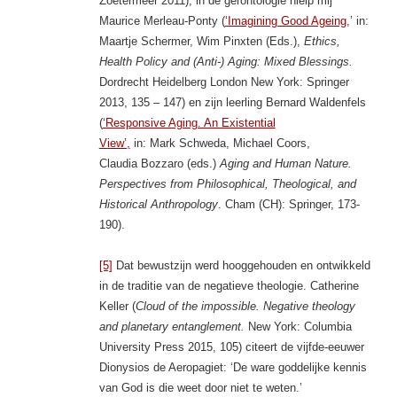
Zoetermeer 2011), in de gerontologie hielp mij
Maurice Merleau-Ponty (
‘Imagining Good Ageing
,’ in:
Maartje Schermer, Wim Pinxten (Eds.),
Ethics,
Health Policy and (Anti-) Aging: Mixed Blessings.
Dordrecht Heidelberg London New York: Springer
2013, 135 – 147) en zijn leerling Bernard Waldenfels
(
‘Responsive Aging. An Existential
View’,
in: Mark Schweda, Michael Coors,
Claudia Bozzaro (eds.)
Aging and Human Nature.
Perspectives from Philosophical, Theological, and
Historical Anthropology
. Cham (CH): Springer, 173-
190).
[5]
Dat bewustzijn werd hooggehouden en ontwikkeld
in de traditie van de negatieve theologie. Catherine
Keller (
Cloud of the impossible. Negative theology
and planetary entanglement.
New York: Columbia
University Press 2015, 105) citeert de vijfde-eeuwer
Dionysios de Aeropagiet: ‘De ware goddelijke kennis
van God is die weet door niet te weten.’