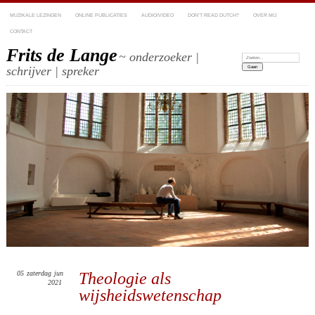
MUZIKALE LEZINGEN
ONLINE PUBLICATIES
AUDIO/VIDEO
DON’T READ DUTCH?
OVER MIJ
CONTACT
Frits de Lange
~ onderzoeker |
Zoeken:
schrijver | spreker
05
zaterdag
jun
Theologie als
2021
wijsheidswetenschap