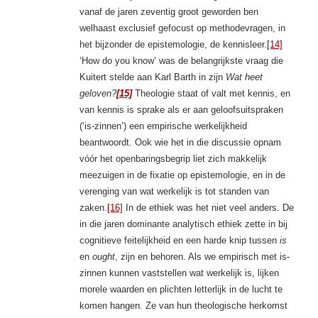
vanaf de jaren zeventig groot geworden ben
welhaast exclusief gefocust op methodevragen, in
het bijzonder de epistemologie, de kennisleer.
[14]
‘How do you know’ was de belangrijkste vraag die
Kuitert stelde aan Karl Barth in zijn
Wat heet
geloven?
[15]
Theologie staat of valt met kennis, en
van kennis is sprake als er aan geloofsuitspraken
(‘is-zinnen’) een empirische werkelijkheid
beantwoordt. Ook wie het in die discussie opnam
vóór het openbaringsbegrip liet zich makkelijk
meezuigen in de fixatie op epistemologie, en in de
verenging van wat werkelijk is tot standen van
zaken.
[16]
In de ethiek was het niet veel anders. De
in die jaren dominante analytisch ethiek zette in bij
cognitieve feitelijkheid en een harde knip tussen
is
en
ought
, zijn en behoren. Als we empirisch met is-
zinnen kunnen vaststellen wat werkelijk is, lijken
morele waarden en plichten letterlijk in de lucht te
komen hangen. Ze van hun theologische herkomst