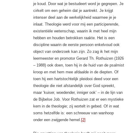
je koud. Door wat je bestudeert word je gegrepen. Je
cirkelt om een geheim dat je aantrekt. Je krijgt
intenser deel aan de werkelijkheid waarmee je je
inlaat. Theologie werd voor mij een participerende,
existentiële wetenschap, waarin ik met heel mijn
hebben en houden betrokken raakte. Het is een
discipline waarin de eerste persoon enkelvoud ook
object van onderzoek kan zijn. Zo zag ik het mijn
leermeester en promotor Gerard Th. Rothuizen (1926
– 1988) ook doen, toen hij in de huid van de psalmist
kroop en met hem mee afdaalde in de diepten. Of
toen hij een hartstochtelijk pleidooi deed voor een
theologie die niet afstandelijk over God spreekt,
maar ‘kuiser, woedender, inniger ook’ – in de lijn van
de Bijbelse Job. Voor Rothuizen zat er een mystieke
kern in de theologie; zij wortelt in gebed. Of in wat
soms hetzelfde is: een schreeuw van wanhoop
onder een zwijgende hemel.
[2]