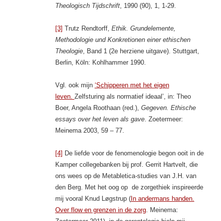
Theologisch Tijdschrift
, 1990 (90), 1, 1-29.
[3]
Trutz Rendtorff,
Ethik. Grundelemente,
Methodologie und Konkretionen einer ethischen
Theologie
, Band 1 (2e herziene uitgave). Stuttgart,
Berlin, Köln: Kohlhammer 1990.
Vgl. ook mijn
‘Schipperen met het eigen
leven.
Zelfsturing als normatief ideaal’, in: Theo
Boer, Angela Roothaan (red.),
Gegeven. Ethische
essays over het leven als gave
. Zoetermeer:
Meinema 2003, 59 – 77.
[4]
De liefde voor de fenomenologie begon ooit in de
Kamper collegebanken bij prof. Gerrit Hartvelt, die
ons wees op de Metabletica-studies van J.H. van
den Berg. Met het oog op de zorgethiek inspireerde
mij vooral Knud Løgstrup (
In andermans handen.
Over flow en grenzen in de zorg
. Meinema: