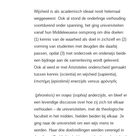
Wijsheid is als academisch ideaal nooit helemaal
weggeweest. Ook al stond de onderlinge verhouding
voortdurend onder spanning, het ging universiteiten
vanaf hun Middeleeuwse oorsprong om drie doelen:
(1) kennis van de waarheid als doel in zichzelf en (2)
vorming van studenten met deugden die daarbij
passen, opdat (3) met onderzoek en onderwijs beide
een bijdrage aan de samenleving wordt geleverd.
Ook al werd er met Aristoteles onderscheid gemaakt
tussen kennis (
scientia
) en wijsheid (s
apientia
),
ἐπιστήμη (
epistèmè)
enerzijds versus φρόνησῐς
(
phronèsis)
en σοφια (
sophia)
anderzijds, en bleef er
een levendige discussie over hoe zij zich tot elkaar
verhouden – de universiteiten, met de theologische
faculteit in het midden, hielden beiden bij elkaar. Je
ging naar de universiteit om een wijs mens te
worden. Haar drie doelstellingen werden verenigd in