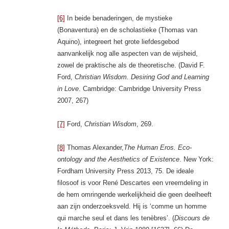
[6]
In beide benaderingen, de mystieke
(Bonaventura) en de scholastieke (Thomas van
Aquino), integreert het grote liefdesgebod
aanvankelijk nog alle aspecten van de wijsheid,
zowel de praktische als de theoretische. (David F.
Ford,
Christian Wisdom. Desiring God and Learning
in Love
. Cambridge: Cambridge University Press
2007, 267)
[7]
Ford,
Christian Wisdom
, 269.
[8]
Thomas Alexander,
The Human Eros. Eco-
ontology and the Aesthetics of Existence
. New York:
Fordham University Press 2013, 75. De ideale
filosoof is voor René Descartes een vreemdeling in
de hem omringende werkelijkheid die geen deelheeft
aan zijn onderzoeksveld. Hij is ‘comme un homme
qui marche seul et dans les tenèbres’. (
Discours de