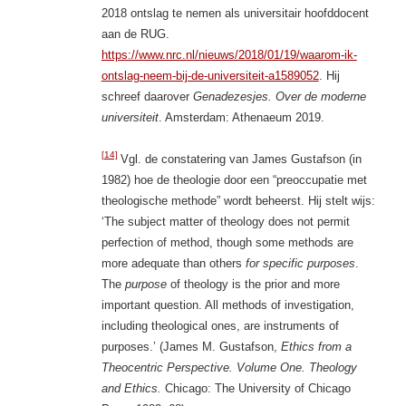
2018 ontslag te nemen als universitair hoofddocent
aan de RUG.
https://www.nrc.nl/nieuws/2018/01/19/waarom-ik-
ontslag-neem-bij-de-universiteit-a1589052
. Hij
schreef daarover
Genadezesjes. Over de moderne
universiteit
. Amsterdam: Athenaeum 2019.
[14]
Vgl. de constatering van James Gustafson (in
1982) hoe de theologie door een “preoccupatie met
theologische methode” wordt beheerst. Hij stelt wijs:
‘The subject matter of theology does not permit
perfection of method, though some methods are
more adequate than others
for specific purposes
.
The
purpose
of theology is the prior and more
important question. All methods of investigation,
including theological ones, are instruments of
purposes.’ (James M. Gustafson,
Ethics from a
Theocentric Perspective. Volume One.
Theology
and Ethics.
Chicago: The University of Chicago