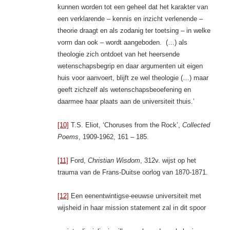
kunnen worden tot een geheel dat het karakter van
een verklarende – kennis en inzicht verlenende –
theorie draagt en als zodanig ter toetsing – in welke
vorm dan ook – wordt aangeboden. (…) als
theologie zich ontdoet van het heersende
wetenschapsbegrip en daar argumenten uit eigen
huis voor aanvoert, blijft ze wel theologie (…) maar
geeft zichzelf als wetenschapsbeoefening en
daarmee haar plaats aan de universiteit thuis.’
[10]
T.S. Eliot, ‘Choruses from the Rock’,
Collected
Poems
, 1909-1962, 161 – 185.
[11]
Ford,
Christian Wisdom
, 312v. wijst op het
trauma van de Frans-Duitse oorlog van 1870-1871.
[12]
Een eenentwintigse-eeuwse universiteit met
wijsheid in haar mission statement zal in dit spoor