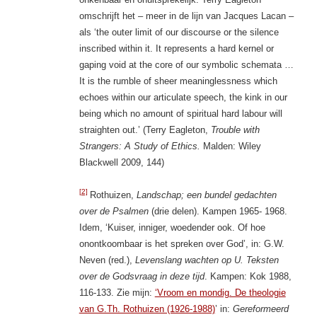
omschrijft het – meer in de lijn van Jacques Lacan –
als ‘the outer limit of our discourse or the silence
inscribed within it. It represents a hard kernel or
gaping void at the core of our symbolic schemata …
It is the rumble of sheer meaninglessness which
echoes within our articulate speech, the kink in our
being which no amount of spiritual hard labour will
straighten out.’ (Terry Eagleton,
Trouble with
Strangers: A Study of Ethics.
Malden: Wiley
Blackwell 2009, 144)
[2]
Rothuizen,
Landschap; een bundel gedachten
over de Psalmen
(drie delen). Kampen 1965- 1968.
Idem, ‘Kuiser, inniger, woedender ook. Of hoe
onontkoombaar is het spreken over God’, in: G.W.
Neven (red.),
Levenslang wachten op U. Teksten
over de Godsvraag in deze tijd
. Kampen: Kok 1988,
116-133. Zie mijn:
‘Vroom en mondig. De theologie
van G.Th. Rothuizen (1926-1988)
’ in:
Gereformeerd