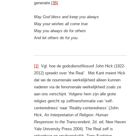
generatie.
[35]
May God bless and keep you always
May your wishes all come true
May you always do for others
And let others do for you.
[1]
Vgl. hoe de godsdienstfilosoof John Hick (1922-
2012) spreekt over ‘the Real’. Met Kant meent Hick
dat we de noumenale werkelijkheid alleen kunnen
naderen via de fenomenale werkelijkheid zoals ze
aan ons verschijnt. Volgens hem zijn alle grote
religies gericht op zelftransformatie van ‘self-
centeredness’ naar ‘Reality-centeredness’ (John
Hick,
An Interpretation of Religion: Human
Responses to the Transcendent
, 2d. ed. New Haven:
Yale University Press 2004). The Real zelf is
onkenbaar en onuitsprekelijk. Terry Eagleton