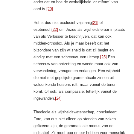
ander dat en hoe de werkelijkheid ‘cruciform’ van
aard is.
[20]
Het is dus niet exclusief vrijzinnig
[21]
of
esoterisch
[22]
om Jezus als wijsheidsleraar in plaats
van als Verlosser te beschrijven, dat kan ook
midden-orthodox. Als je maar beseft dat het
bijzondere van zijn wijsheid is dat zij begint en
eindigt met een schreeuw, een uitroep.
[23]
Een
schreeuw van ontzetting en woede maar ook van
verwondering, vreugde en verlangen. Een wijsheid
die niet met gepolijste grammaticale zinnen uit
weldenkende hersens rolt, maar vanuit de tenen
komt. Of ook: als compassie, letterlijk vanuit de
ingewanden.
[24]
Theologie als wijsheidswetenschap, concludeert
Ford, kan dus niet alleen op standen van zaken
gefixeerd zijn, de grammaticale modus van de
indicatief. Zij moet oog en oor hebben voor menselijk