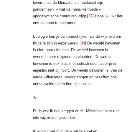
leveren als de klimaatcrisis, inclusief zijn
pandemieën, – wat de mens verhoede –
apocalyptische contouren krijgt.
[33]
Hopelijk lukt het
ons daaraan te ontkomen.
Ecologie kun je dan omschrijven als de wijsheid om
thuis te zijn in deze wereld.
[34]
De wereld bewonen
is niet: haar uitbuiten. De wereld bewonen is
evenmin haar religieus ontvluchten. De wereld
bewonen is ook niet: methodisch doen alsof je er
eigenlijk niet bij hoort. De wereld bewonen is: van de
aarde willen leren, ervoor zorgen en beseffen hoe
ontzagwekkend en hoe zij mooi is.
-0-
Dit is wat ik nog zeggen wilde. Misschien bent u er
iets wijzer van geworden.
Ik eindig met mijn dank uit te spreken