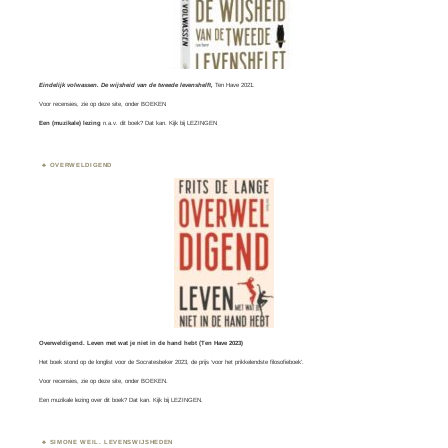
Eindelijk volwassen. De wijsheid van de tweede levenshelft,
Ten Have 2021.
Voor recensies, zie op deze site, onder
BOEKEN
Een (muzikale) lezing
n.a.v. dit boek? Dat kan. Kijk bij
LEZINGEN
OVERWELDIGEND
Overweldigend. Leven met wat je niet in de hand hebt (Ten Have 2023)
Het boek stond op de longlist voor de
Socratesbeker
2023, de prijs ‘voor het prikkelendste filosofieboek’.
Voor recensies, zie op deze site, onder
BOEKEN
.
Een muzikale lezing over dit boek? Dat kan. Kijk bij
LEZINGEN.
SIMONE WEIL. LEVENSWIJSHEDEN