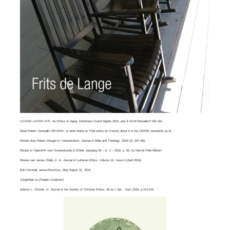
LOVING LATER LIFE. An Ethics of Aging. Eerdmans Grand Rapids 2015, prijs $ 19.00 Bestellen? Klik
hier
.
Read
Robert Cornwall’s REVIEW
, or what
Marie-Jo Thiel
writes (in French) about it in the CEERE newsletter (p.4).
Review door Robert Morgan in:
Interpretation. Journal of Bible and Theology
, 2018 (3), 357-358.
Review in Tijdschrift voor Geneeskunde & Ethiek, jaargang 26 – nr. 2 – 2016, p. 65, by
Marcel Olde Rikkert
Review van
James Childs Jr
. in:
Journal of Lutheran Ethics,
Volume 16, Issue 4​ (April 2016)
Bob Cornwall
, auteur/historicus, blog August 31, 2015.
Zorgethiek.nu
(Paulien Cozijnsen)
Dolores L. Christie, in:
Journal of the Society of Christian Ethics
, 38 no 1 Spr – Sum 2018, p 214-216