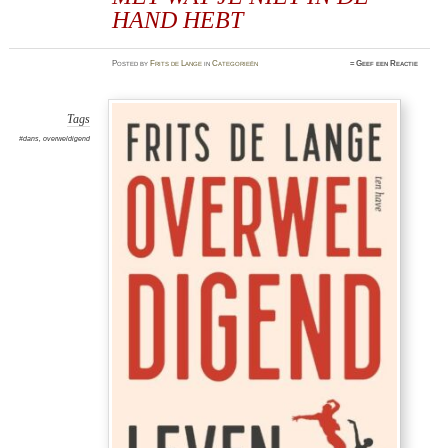
HAND HEBT
Posted
by
Frits de Lange
in
Categorieën
≈
Geef een Reactie
Tags
#dans
,
overweldigend