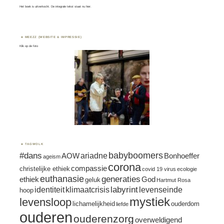
Het boek is uitverkocht. De integrale tekst staat nu
hier.
MEEZZ (WEBSITE & IMPRESSIE)
Klik op de foto
TAGWOLK
#dans
babyboomers
ariadne
AOW
Bonhoeffer
ageism
corona
compassie
christelijke ethiek
covid 19 virus
ecologie
euthanasie
generaties
ethiek
God
geluk
Hartmut Rosa
labyrint
identiteit
klimaatcrisis
levenseinde
hoop
mystiek
levensloop
lichamelijkheid
ouderdom
liefde
ouderen
ouderenzorg
overweldigend