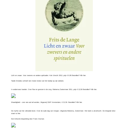
Licht en zwaar. Voor zwevers en andere spirituelen. Kok Utrecht 2013, prijs € 9,95 Bestellen? Klik
hier
.
Taede Smedes schreef een mooie review van het boekje op zijn
website
.
In andermans handen. Over flow en grenzen in de zorg. Meinema Zoetermeer 2011, prijs € 13,50 Bestellen? Klik
hier
.
Waardigheid – voor wie oud wil worden, Uitgeverij SWP Amsterdam, € 21,50. Bestellen? Klik
hier
.
De mythe van het voltooide leven. Over de oude dag van morgen, Uitgeverij Meinema, Zoetermeer. Het boek is uitverkocht. De integrale tekst
staat nu
hier
.
Een kritische bespreking door
Frans Vosman
.