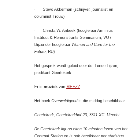
· Stevo Akkerman (schrijver, journalist en
columnist Trouw)
· Christa W. Anbeek (hoogleraar Arminius
Instituut & Remonstrants Seminarium, VU /
Bijzonder hoogleraar
Women and Care for the
Future
, RU)
Het gesprek wordt geleid door ds. Lense Lijzen,
predikant Geertekerk.
Er is
muziek
van
MEEZZ
.
Het boek
Overweldigend
is die middag beschikbaar.
Geertekerk, Geertekerkhof 23, 3511 XC Utrecht
De Geertekerk ligt op circa 10 minuten lopen van het
Centraal Station en is ook bereikbaar per stadsbus