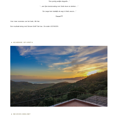
“Een prettig eerlijke biografie…”
“…een fijne kennismaking met Weils leven en denken….”
“De Lange kent duidelijk de weg in Weils oeuvre…”
Trouw****
Voor meer recensies van het boek, klik
hier.
Een muzikale lezing rond Simone Weil? Dat kan. Zie onder
LEZINGEN
ACADEMIE OP KRETA
SEIZOEN 2026-2027