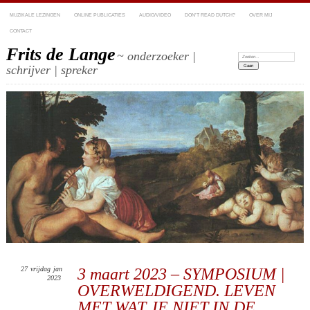
MUZIKALE LEZINGEN
ONLINE PUBLICATIES
AUDIO/VIDEO
DON’T READ DUTCH?
OVER MIJ
CONTACT
Frits de Lange
~ onderzoeker |
Zoeken:
schrijver | spreker
27
vrijdag
jan
3 maart 2023 – SYMPOSIUM |
2023
OVERWELDIGEND. LEVEN
MET WAT JE NIET IN DE