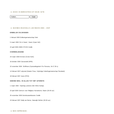
ZOEK IN BERICHTEN OP DEZE SITE
Zoeken:
AGENDA MUZIKALE LEZINGEN 2026 – 2027
EINDELIJK VOLWASSEN
1 februari 2026 Walkartgemeenschap Zeist
5 maart 2026 ‘Zin in Soest’, Soest (Open Hof)
24 april 2026 ANBO-PCOB Zwolle
OVERWELDIGEND
24 maart 2026 Emmen (Grote Kerk)
18 oktober 2026 Varsseveld (NPB)
22 november 2026 Wolfheze (Opstandingskerk Pro Persona, 16-17.30 u)
14 februari 2027 Lelystad (theater Posa, Vrijzinnige Geloofsgemeenschap Flevoland)
18 februari 2027 Joure (PKN)
SIMONE WEIL: IN ALLES TOT HET UITERSTE
1 maart 2026
Vrijzinnig Lunteren
(Het Witte Kerkje).
23 april 2026 Centrum voor Religieus Humanisme, Baarn (20.00 uur)
25 november 2026 Dominicanenklooster Zwolle
24 februari 2027 Abdij van Berne, Heeswijk Dinther (20.00 uur)
EEN IMPRESSIE: