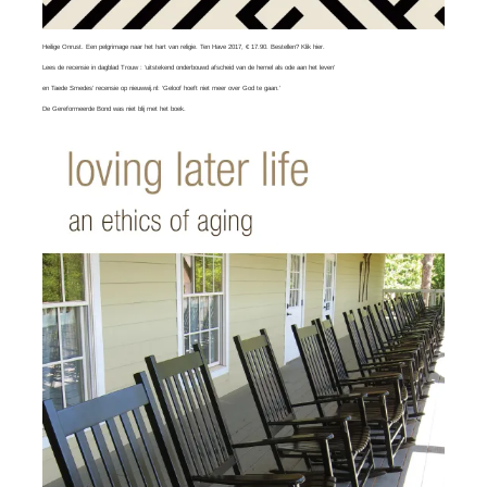
Heilige Onrust. Een pelgrimage naar het hart van religie. Ten Have 2017, € 17.90. Bestellen?
Klik hier
.
Lees
de recensie in dagblad Trouw
: ‘uitstekend onderbouwd afscheid van de hemel als ode aan het leven’
en
Taede Smedes’ recensie
op nieuwwij.nl: ‘Geloof hoeft niet meer over God te gaan.’
De Gereformeerde Bond was
niet blij
met het boek.