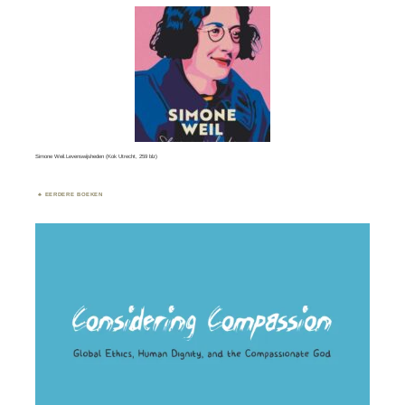
Simone Weil.Levenswijsheden (Kok Utrecht, 259 blz)
EERDERE BOEKEN