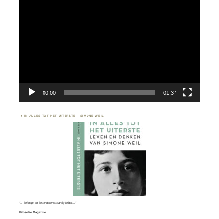
Videospeler
00:00
01:37
IN ALLES TOT HET UITERSTE – SIMONE WEIL
“… beknopt en bewonderenswaardig helder…”
Filosofie Magazine