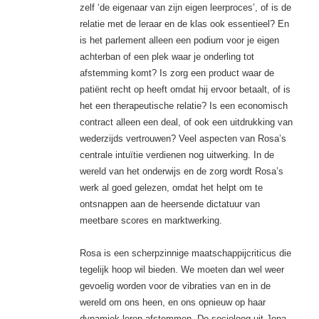
zelf ‘de eigenaar van zijn eigen leerproces’, of is de
relatie met de leraar en de klas ook essentieel? En
is het parlement alleen een podium voor je eigen
achterban of een plek waar je onderling tot
afstemming komt? Is zorg een product waar de
patiënt recht op heeft omdat hij ervoor betaalt, of is
het een therapeutische relatie? Is een economisch
contract alleen een deal, of ook een uitdrukking van
wederzijds vertrouwen? Veel aspecten van Rosa’s
centrale intuïtie verdienen nog uitwerking. In de
wereld van het onderwijs en de zorg wordt Rosa’s
werk al goed gelezen, omdat het helpt om te
ontsnappen aan de heersende dictatuur van
meetbare scores en marktwerking.
Rosa is een scherpzinnige maatschappijcriticus die
tegelijk hoop wil bieden. We moeten dan wel weer
gevoelig worden voor de vibraties van en in de
wereld om ons heen, en ons opnieuw op haar
dynamiek leren afstemmen. De socioloog uit Jena