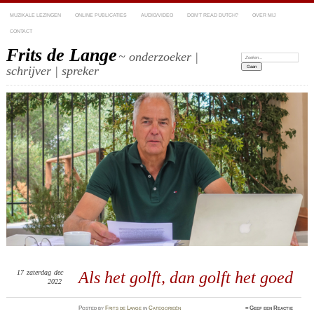
MUZIKALE LEZINGEN
ONLINE PUBLICATIES
AUDIO/VIDEO
DON’T READ DUTCH?
OVER MIJ
CONTACT
Frits de Lange
~ onderzoeker |
Zoeken:
schrijver | spreker
17
zaterdag
dec
Als het golft, dan golft het goed
2022
Posted
by
Frits de Lange
in
Categorieën
≈
Geef een Reactie