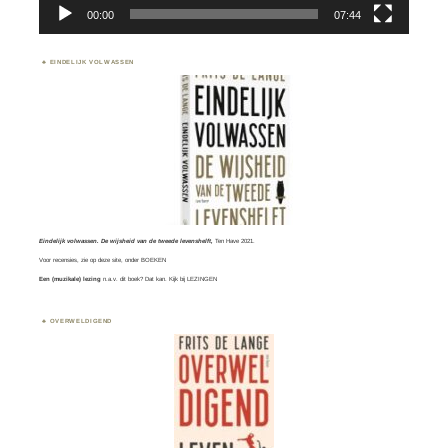
00:00
07:44
EINDELIJK VOLWASSEN
Eindelijk volwassen. De wijsheid van de tweede levenshelft,
Ten Have 2021.
Voor recensies, zie op deze site, onder
BOEKEN
Een (muzikale) lezing
n.a.v. dit boek? Dat kan. Kijk bij
LEZINGEN
OVERWELDIGEND