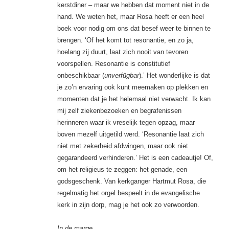
kerstdiner – maar we hebben dat moment niet in de
hand. We weten het, maar Rosa heeft er een heel
boek voor nodig om ons dat besef weer te binnen te
brengen. ‘Of het komt tot resonantie, en zo ja,
hoelang zij duurt, laat zich nooit van tevoren
voorspellen. Resonantie is constitutief
onbeschikbaar (
unverfügbar
).’ Het wonderlijke is dat
je zo’n ervaring ook kunt meemaken op plekken en
momenten dat je het helemaal niet verwacht. Ik kan
mij zelf ziekenbezoeken en begrafenissen
herinneren waar ik vreselijk tegen opzag, maar
boven mezelf uitgetild werd. ‘Resonantie laat zich
niet met zekerheid afdwingen, maar ook niet
gegarandeerd verhinderen.’ Het is een cadeautje! Of,
om het religieus te zeggen: het genade, een
godsgeschenk. Van kerkganger Hartmut Rosa, die
regelmatig het orgel bespeelt in de evangelische
kerk in zijn dorp, mag je het ook zo verwoorden.
In de marge