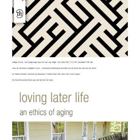
Heilige Onrust. Een pelgrimage naar het hart van religie. Ten Have 2017, € 17.90. Bestellen?
Klik hier
.
Lees
de recensie in dagblad Trouw
: ‘uitstekend onderbouwd afscheid van de hemel als ode aan het leven’
en
Taede Smedes’ recensie
op nieuwwij.nl: ‘Geloof hoeft niet meer over God te gaan.’
De Gereformeerde Bond was
niet blij
met het boek.