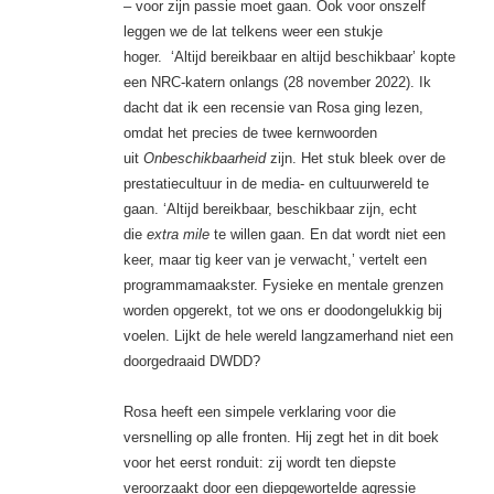
– voor zijn passie moet gaan. Ook voor onszelf
leggen we de lat telkens weer een stukje
hoger. ‘Altijd bereikbaar en altijd beschikbaar’ kopte
een NRC-katern onlangs (28 november 2022). Ik
dacht dat ik een recensie van Rosa ging lezen,
omdat het precies de twee kernwoorden
uit
Onbeschikbaarheid
zijn. Het stuk bleek over de
prestatiecultuur in de media- en cultuurwereld te
gaan. ‘Altijd bereikbaar, beschikbaar zijn, echt
die
extra mile
te willen gaan. En dat wordt niet een
keer, maar tig keer van je verwacht,’ vertelt een
programmamaakster. Fysieke en mentale grenzen
worden opgerekt, tot we ons er doodongelukkig bij
voelen. Lijkt de hele wereld langzamerhand niet een
doorgedraaid DWDD?
Rosa heeft een simpele verklaring voor die
versnelling op alle fronten. Hij zegt het in dit boek
voor het eerst ronduit: zij wordt ten diepste
veroorzaakt door een diepgewortelde agressie