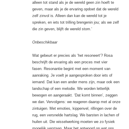
alleen tot stand als je de wereld geen zin hoeft te
geven, maar als je de ervaring opdoet dat de wereld
zelf zinvol is. Alleen dan kan de wereld tot je
spreken, en iets tot trilling brengenin jou; als we zelf
die zin geven, blijft de wereld stom.’
Onbeschikbaar
Wat gebeurt er precies als ‘het resoneert’? Rosa
beschrijft de ervaring als een proces met vier
fasen. Resonantie begint met een moment van
aanraking. Je voelt je aangesproken door iets of
iemand. Dat kan een ander mens zijn, maar ook een
landschap of een melodie. We worden letterlijk
bewogen en aangeraakt. ‘Dat komt binnen’, zeggen
we dan. Vervolgens: we reageren daarop met al onze
zintuigen. Met emoties, kippenvel, rillingen over de
rug, een versnelde hartslag. We barsten in lachen of
huilen uit. Die wisselwerking moeten we zo fysiek
mogelijk verstaan. Maar het antwoord op wat ons