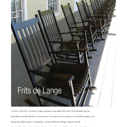
LOVING LATER LIFE. An Ethics of Aging. Eerdmans Grand Rapids 2015, prijs $ 19.00 Bestellen? Klik
hier
.
Read
Robert Cornwall’s REVIEW
, or what
Marie-Jo Thiel
writes (in French) about it in the CEERE newsletter (p.4).
Review door Robert Morgan in:
Interpretation. Journal of Bible and Theology
, 2018 (3), 357-358.