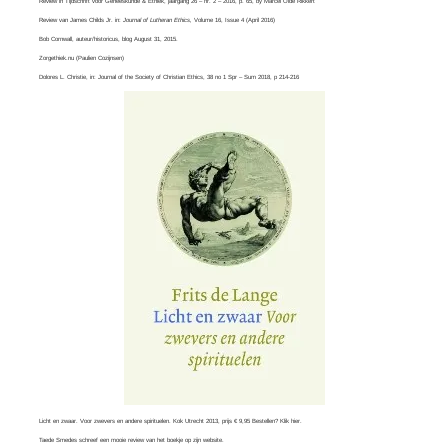
Review in Tijdschrift voor Geneeskunde & Ethiek, jaargang 26 – nr. 2 – 2016, p. 65, by
Marcel Olde Rikkert
Review van
James Childs Jr
. in:
Journal of Lutheran Ethics,
Volume 16, Issue 4​ (April 2016)
Bob Cornwall
, auteur/historicus, blog August 31, 2015.
Zorgethiek.nu
(Paulien Cozijnsen)
Dolores L. Christie, in:
Journal of the Society of Christian Ethics
, 38 no 1 Spr – Sum 2018, p 214-216
Licht en zwaar. Voor zwevers en andere spirituelen. Kok Utrecht 2013, prijs € 9,95 Bestellen? Klik
hier
.
Taede Smedes schreef een mooie review van het boekje op zijn
website
.