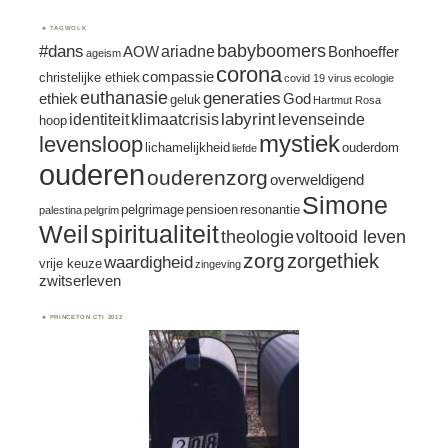
TAGWOLK
#dans
babyboomers
ariadne
AOW
Bonhoeffer
ageism
corona
compassie
christelijke ethiek
covid 19 virus
ecologie
euthanasie
generaties
ethiek
God
geluk
Hartmut Rosa
labyrint
identiteit
klimaatcrisis
levenseinde
hoop
mystiek
levensloop
lichamelijkheid
ouderdom
liefde
ouderen
ouderenzorg
overweldigend
Simone
pelgrimage
pensioen
resonantie
palestina
pelgrim
spiritualiteit
Weil
theologie
voltooid leven
zorg
zorgethiek
waardigheid
vrije keuze
zingeving
zwitserleven
PRINCETON CTI 2012