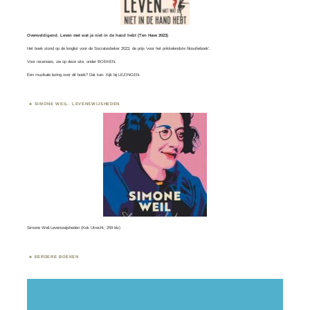
Overweldigend. Leven met wat je niet in de hand hebt (Ten Have 2023)
Het boek stond op de longlist voor de
Socratesbeker
2023, de prijs ‘voor het prikkelendste filosofieboek’.
Voor recensies, zie op deze site, onder
BOEKEN
.
Een muzikale lezing over dit boek? Dat kan. Kijk bij
LEZINGEN.
SIMONE WEIL. LEVENSWIJSHEDEN
Simone Weil.Levenswijsheden (Kok Utrecht, 259 blz)
EERDERE BOEKEN