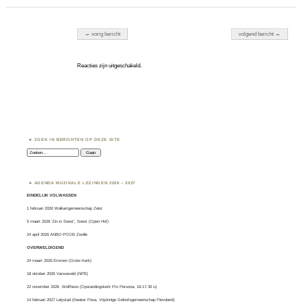
Berichten navigatie
← vorig bericht
volgend bericht →
Reacties zijn uitgeschakeld.
ZOEK IN BERICHTEN OP DEZE SITE
Zoeken:
AGENDA MUZIKALE LEZINGEN 2026 – 2027
EINDELIJK VOLWASSEN
1 februari 2026 Walkartgemeenschap Zeist
5 maart 2026 ‘Zin in Soest’, Soest (Open Hof)
24 april 2026 ANBO-PCOB Zwolle
OVERWELDIGEND
24 maart 2026 Emmen (Grote Kerk)
18 oktober 2026 Varsseveld (NPB)
22 november 2026 Wolfheze (Opstandingskerk Pro Persona, 16-17.30 u)
14 februari 2027 Lelystad (theater Posa, Vrijzinnige Geloofsgemeenschap Flevoland)