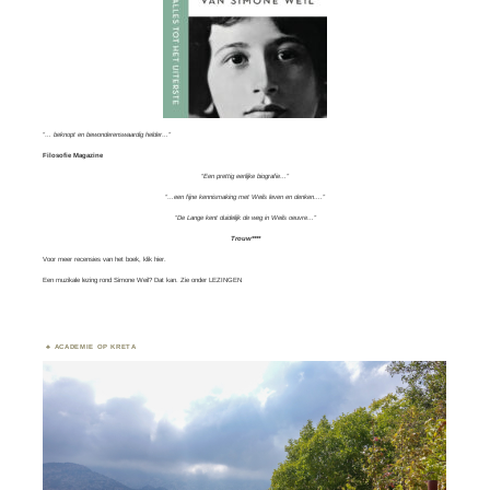
“… beknopt en bewonderenswaardig helder…”
Filosofie Magazine
“Een prettig eerlijke biografie…”
“…een fijne kennismaking met Weils leven en denken….”
“De Lange kent duidelijk de weg in Weils oeuvre…”
Trouw****
Voor meer recensies van het boek, klik
hier.
Een muzikale lezing rond Simone Weil? Dat kan. Zie onder
LEZINGEN
ACADEMIE OP KRETA