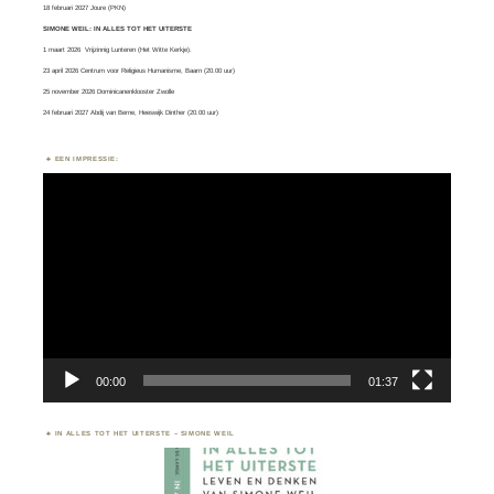
18 februari 2027 Joure (PKN)
SIMONE WEIL: IN ALLES TOT HET UITERSTE
1 maart 2026
Vrijzinnig Lunteren
(Het Witte Kerkje).
23 april 2026 Centrum voor Religieus Humanisme, Baarn (20.00 uur)
25 november 2026 Dominicanenklooster Zwolle
24 februari 2027 Abdij van Berne, Heeswijk Dinther (20.00 uur)
EEN IMPRESSIE:
Videospeler
00:00
01:37
IN ALLES TOT HET UITERSTE – SIMONE WEIL