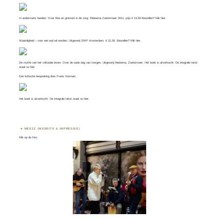
In andermans handen. Over flow en grenzen in de zorg. Meinema Zoetermeer 2011, prijs € 13,50 Bestellen? Klik
hier
.
Waardigheid – voor wie oud wil worden, Uitgeverij SWP Amsterdam, € 21,50. Bestellen? Klik
hier
.
De mythe van het voltooide leven. Over de oude dag van morgen, Uitgeverij Meinema, Zoetermeer. Het boek is uitverkocht. De integrale tekst
staat nu
hier
.
Een kritische bespreking door
Frans Vosman
.
Het boek is uitverkocht. De integrale tekst staat nu
hier.
MEEZZ (WEBSITE & IMPRESSIE)
Klik op de foto