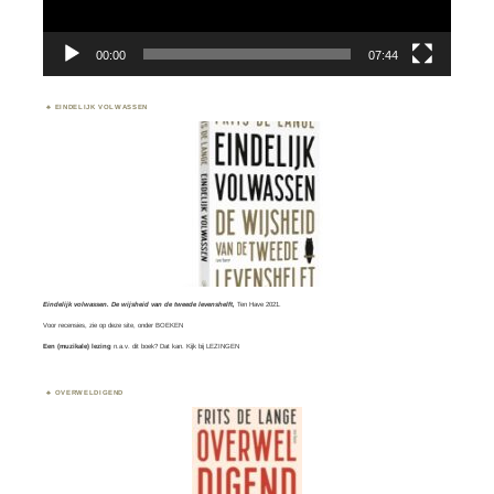
00:00
07:44
EINDELIJK VOLWASSEN
Eindelijk volwassen. De wijsheid van de tweede levenshelft,
Ten Have 2021.
Voor recensies, zie op deze site, onder
BOEKEN
Een (muzikale) lezing
n.a.v. dit boek? Dat kan. Kijk bij
LEZINGEN
OVERWELDIGEND