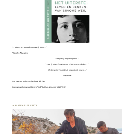
“… beknopt en bewonderenswaardig helder…”
Filosofie Magazine
“Een prettig eerlijke biografie…”
“…een fijne kennismaking met Weils leven en denken….”
“De Lange kent duidelijk de weg in Weils oeuvre…”
Trouw****
Voor meer recensies van het boek, klik
hier.
Een muzikale lezing rond Simone Weil? Dat kan. Zie onder
LEZINGEN
ACADEMIE OP KRETA