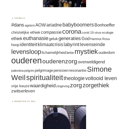
TAGWOLK
#dans
babyboomers
ariadne
AOW
Bonhoeffer
ageism
corona
compassie
christelijke ethiek
covid 19 virus
ecologie
euthanasie
generaties
ethiek
God
geluk
Hartmut Rosa
labyrint
identiteit
klimaatcrisis
levenseinde
hoop
mystiek
levensloop
lichamelijkheid
ouderdom
liefde
ouderen
ouderenzorg
overweldigend
Simone
pelgrimage
pensioen
resonantie
palestina
pelgrim
spiritualiteit
Weil
theologie
voltooid leven
zorg
zorgethiek
waardigheid
vrije keuze
zingeving
zwitserleven
PRINCETON CTI 2012