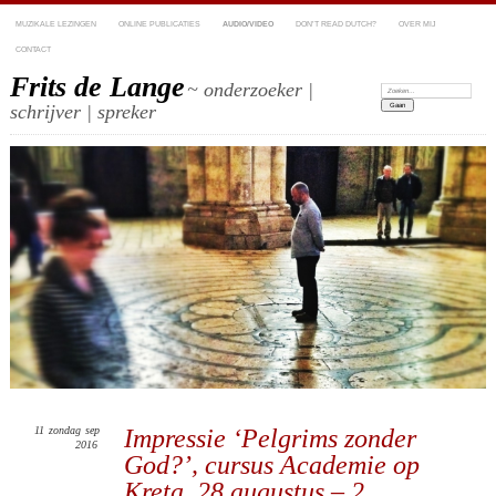
MUZIKALE LEZINGEN
ONLINE PUBLICATIES
AUDIO/VIDEO
DON’T READ DUTCH?
OVER MIJ
CONTACT
Frits de Lange
~ onderzoeker |
Zoeken:
schrijver | spreker
11
zondag
sep
Impressie ‘Pelgrims zonder
2016
God?’, cursus Academie op
Kreta, 28 augustus – 2