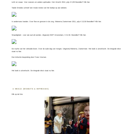
Licht en zwaar. Voor zwevers en andere spirituelen. Kok Utrecht 2013, prijs € 9,95 Bestellen? Klik
hier
.
Taede Smedes schreef een mooie review van het boekje op zijn
website
.
In andermans handen. Over flow en grenzen in de zorg. Meinema Zoetermeer 2011, prijs € 13,50 Bestellen? Klik
hier
.
Waardigheid – voor wie oud wil worden, Uitgeverij SWP Amsterdam, € 21,50. Bestellen? Klik
hier
.
De mythe van het voltooide leven. Over de oude dag van morgen, Uitgeverij Meinema, Zoetermeer. Het boek is uitverkocht. De integrale tekst
staat nu
hier
.
Een kritische bespreking door
Frans Vosman
.
Het boek is uitverkocht. De integrale tekst staat nu
hier.
MEEZZ (WEBSITE & IMPRESSIE)
Klik op de foto