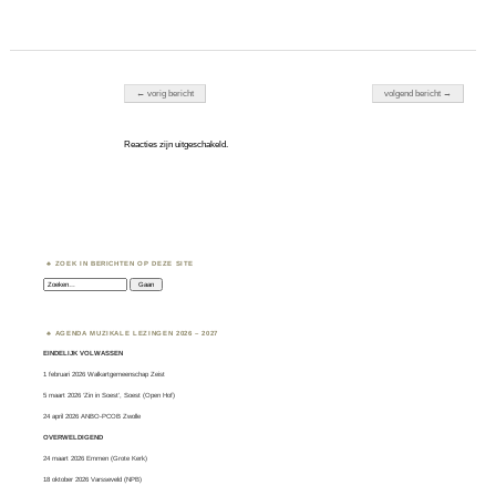
Berichten navigatie
← vorig bericht
volgend bericht →
Reacties zijn uitgeschakeld.
ZOEK IN BERICHTEN OP DEZE SITE
Zoeken:
AGENDA MUZIKALE LEZINGEN 2026 – 2027
EINDELIJK VOLWASSEN
1 februari 2026 Walkartgemeenschap Zeist
5 maart 2026 ‘Zin in Soest’, Soest (Open Hof)
24 april 2026 ANBO-PCOB Zwolle
OVERWELDIGEND
24 maart 2026 Emmen (Grote Kerk)
18 oktober 2026 Varsseveld (NPB)