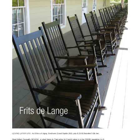
LOVING LATER LIFE. An Ethics of Aging. Eerdmans Grand Rapids 2015, prijs $ 19.00 Bestellen? Klik
hier
.
Read
Robert Cornwall’s REVIEW
, or what
Marie-Jo Thiel
writes (in French) about it in the CEERE newsletter (p.4).