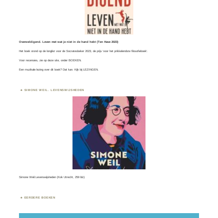
Overweldigend. Leven met wat je niet in de hand hebt (Ten Have 2023)
Het boek stond op de longlist voor de
Socratesbeker
2023, de prijs ‘voor het prikkelendste filosofieboek’.
Voor recensies, zie op deze site, onder
BOEKEN
.
Een muzikale lezing over dit boek? Dat kan. Kijk bij
LEZINGEN.
SIMONE WEIL. LEVENSWIJSHEDEN
Simone Weil.Levenswijsheden (Kok Utrecht, 259 blz)
EERDERE BOEKEN