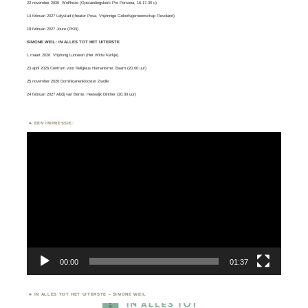
22 november 2026 Wolfheze (Opstandingskerk Pro Persona, 16-17.30 u)
14 februari 2027 Lelystad (theater Posa, Vrijzinnige Geloofsgemeenschap Flevoland)
18 februari 2027 Joure (PKN)
SIMONE WEIL: IN ALLES TOT HET UITERSTE
1 maart 2026
Vrijzinnig Lunteren
(Het Witte Kerkje).
23 april 2026 Centrum voor Religieus Humanisme, Baarn (20.00 uur)
25 november 2026 Dominicanenklooster Zwolle
24 februari 2027 Abdij van Berne, Heeswijk Dinther (20.00 uur)
EEN IMPRESSIE:
Videospeler
00:00
01:37
IN ALLES TOT HET UITERSTE – SIMONE WEIL