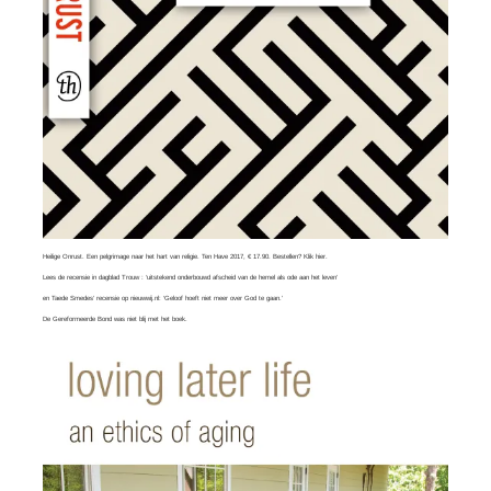
Heilige Onrust. Een pelgrimage naar het hart van religie. Ten Have 2017, € 17.90. Bestellen?
Klik hier
.
Lees
de recensie in dagblad Trouw
: ‘uitstekend onderbouwd afscheid van de hemel als ode aan het leven’
en
Taede Smedes’ recensie
op nieuwwij.nl: ‘Geloof hoeft niet meer over God te gaan.’
De Gereformeerde Bond was
niet blij
met het boek.