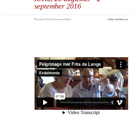
september 2016
Posted
by
Frits de Lange
in
Video
≈
Geef een Reactie