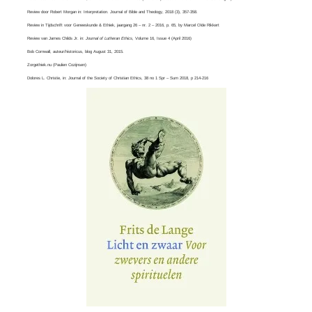
Review door Robert Morgan in:
Interpretation. Journal of Bible and Theology
, 2018 (3), 357-358.
Review in Tijdschrift voor Geneeskunde & Ethiek, jaargang 26 – nr. 2 – 2016, p. 65, by
Marcel Olde Rikkert
Review van
James Childs Jr
. in:
Journal of Lutheran Ethics,
Volume 16, Issue 4​ (April 2016)
Bob Cornwall
, auteur/historicus, blog August 31, 2015.
Zorgethiek.nu
(Paulien Cozijnsen)
Dolores L. Christie, in:
Journal of the Society of Christian Ethics
, 38 no 1 Spr – Sum 2018, p 214-216