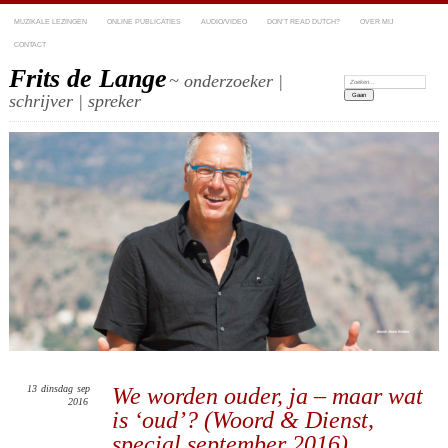
MUZIKALE LEZINGEN
ONLINE PUBLICATIES
AUDIO/VIDEO
DON’T READ DUTCH?
OVER MIJ
CONTACT
Frits de Lange
~ onderzoeker |
Zoeken:
schrijver | spreker
13
dinsdag
sep
We worden ouder, ja – maar wat
2016
is ‘oud’? (Woord & Dienst,
special september 2016)