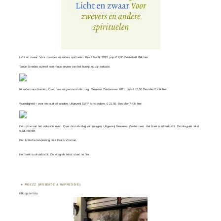
Licht en zwaar. Voor zwevers en andere spirituelen. Kok Utrecht 2013, prijs € 9,95 Bestellen? Klik
hier
.
Taede Smedes schreef een mooie review van het boekje op zijn
website
.
In andermans handen. Over flow en grenzen in de zorg. Meinema Zoetermeer 2011, prijs € 13,50 Bestellen? Klik
hier
.
Waardigheid – voor wie oud wil worden, Uitgeverij SWP Amsterdam, € 21,50. Bestellen? Klik
hier
.
De mythe van het voltooide leven. Over de oude dag van morgen, Uitgeverij Meinema, Zoetermeer. Het boek is uitverkocht. De integrale tekst
staat nu
hier
.
Een kritische bespreking door
Frans Vosman
.
Het boek is uitverkocht. De integrale tekst staat nu
hier.
MEEZZ (WEBSITE & IMPRESSIE)
Klik op de foto