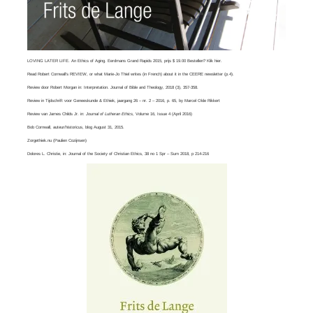
LOVING LATER LIFE. An Ethics of Aging. Eerdmans Grand Rapids 2015, prijs $ 19.00 Bestellen? Klik
hier
.
Read
Robert Cornwall’s REVIEW
, or what
Marie-Jo Thiel
writes (in French) about it in the CEERE newsletter (p.4).
Review door Robert Morgan in:
Interpretation. Journal of Bible and Theology
, 2018 (3), 357-358.
Review in Tijdschrift voor Geneeskunde & Ethiek, jaargang 26 – nr. 2 – 2016, p. 65, by
Marcel Olde Rikkert
Review van
James Childs Jr
. in:
Journal of Lutheran Ethics,
Volume 16, Issue 4​ (April 2016)
Bob Cornwall
, auteur/historicus, blog August 31, 2015.
Zorgethiek.nu
(Paulien Cozijnsen)
Dolores L. Christie, in:
Journal of the Society of Christian Ethics
, 38 no 1 Spr – Sum 2018, p 214-216