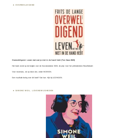
OVERWELDIGEND
Overweldigend. Leven met wat je niet in de hand hebt (Ten Have 2023)
Het boek stond op de longlist voor de
Socratesbeker
2023, de prijs ‘voor het prikkelendste filosofieboek’.
Voor recensies, zie op deze site, onder
BOEKEN
.
Een muzikale lezing over dit boek? Dat kan. Kijk bij
LEZINGEN.
SIMONE WEIL. LEVENSWIJSHEDEN