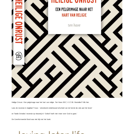
Heilige Onrust. Een pelgrimage naar het hart van religie. Ten Have 2017, € 17.90. Bestellen?
Klik hier
.
Lees
de recensie in dagblad Trouw
: ‘uitstekend onderbouwd afscheid van de hemel als ode aan het leven’
en
Taede Smedes’ recensie
op nieuwwij.nl: ‘Geloof hoeft niet meer over God te gaan.’
De Gereformeerde Bond was
niet blij
met het boek.