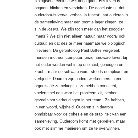
biologische evolutie wel dood gaan. Het leven is
opgaan, blinken en verzinken. De conclusie uit dat
ouderdom-is-verval verhaal is funest: laat ouderen in
de samenleving maar een toontje lager zingen: ze
zijn de
losers
. We zijn toch meer dan het zoogdier
‘mens’? We zijn niet alleen natuur, maar vooral ook
cultuur, en dat des te meer naarmate we biologisch
inleveren. De gerontoloog Paul Baltes vergeleek
mensen met een computer: onze hardware levert bij
het ouder worden wel in op snelheid, geheugen en
kracht, maar de software wordt steeds complexer en
verfijnder. Daarom zijn oudere werknemers in een
organisatie zo belangrijk: ze hebben overzicht,
voelen snel aan waar het probleem zit, hebben
gevoel voor verhoudingen in het team. Ze hebben,
in een woord, wijsheid. Ouderen zijn daarom
onmisbaar voor de cohesie en de stabiliteit van een
samenleving. Ouderdom komt met gebreken, maar
ook met slimme manieren om ze te overwinnen.