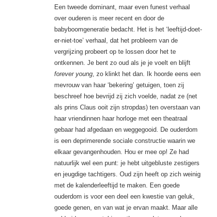
Een tweede dominant, maar even funest verhaal
over ouderen is meer recent en door de
babyboomgeneratie bedacht. Het is het ‘leeftijd-doet-
er-niet-toe’ verhaal, dat het probleem van de
vergrijzing probeert op te lossen door het te
ontkennen. Je bent zo oud als je je voelt en blijft
forever young
, zo klinkt het dan. Ik hoorde eens een
mevrouw van haar ‘bekering’ getuigen, toen zij
beschreef hoe bevrijd zij zich voelde, nadat ze (net
als prins Claus ooit zijn stropdas) ten overstaan van
haar vriendinnen haar horloge met een theatraal
gebaar had afgedaan en weggegooid. De ouderdom
is een deprimerende sociale constructie waarin we
elkaar gevangenhouden. Hou er mee op! Ze had
natuurlijk wel een punt: je hebt uitgebluste zestigers
en jeugdige tachtigers. Oud zijn heeft op zich weinig
met de kalenderleeftijd te maken. Een goede
ouderdom is voor een deel een kwestie van geluk,
goede genen, en van wat je ervan maakt. Maar alle