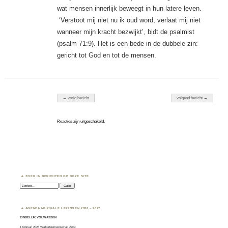
wat mensen innerlijk beweegt in hun latere leven.
‘Verstoot mij niet nu ik oud word, verlaat mij niet
wanneer mijn kracht bezwijkt’, bidt de psalmist
(psalm 71:9). Het is een bede in de dubbele zin:
gericht tot God en tot de mensen.
Berichten navigatie
← vorig bericht
volgend bericht →
Reacties zijn uitgeschakeld.
ZOEK IN BERICHTEN OP DEZE SITE
Zoeken:
AGENDA MUZIKALE LEZINGEN 2026 – 2027
EINDELIJK VOLWASSEN
1 februari 2026 Walkartgemeenschap Zeist