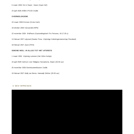
5 maart 2026 ‘Zin in Soest’, Soest (Open Hof)
24 april 2026 ANBO-PCOB Zwolle
OVERWELDIGEND
24 maart 2026 Emmen (Grote Kerk)
18 oktober 2026 Varsseveld (NPB)
22 november 2026 Wolfheze (Opstandingskerk Pro Persona, 16-17.30 u)
14 februari 2027 Lelystad (theater Posa, Vrijzinnige Geloofsgemeenschap Flevoland)
18 februari 2027 Joure (PKN)
SIMONE WEIL: IN ALLES TOT HET UITERSTE
1 maart 2026
Vrijzinnig Lunteren
(Het Witte Kerkje).
23 april 2026 Centrum voor Religieus Humanisme, Baarn (20.00 uur)
25 november 2026 Dominicanenklooster Zwolle
24 februari 2027 Abdij van Berne, Heeswijk Dinther (20.00 uur)
EEN IMPRESSIE:
Videospeler