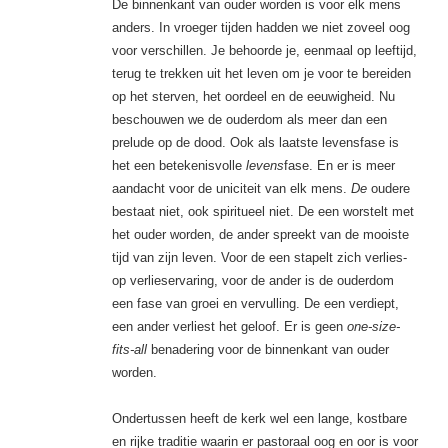
De binnenkant van ouder worden is voor elk mens
anders. In vroeger tijden hadden we niet zoveel oog
voor verschillen. Je behoorde je, eenmaal op leeftijd,
terug te trekken uit het leven om je voor te bereiden
op het sterven, het oordeel en de eeuwigheid. Nu
beschouwen we de ouderdom als meer dan een
prelude op de dood. Ook als laatste levensfase is
het een betekenisvolle
levens
fase. En er is meer
aandacht voor de uniciteit van elk mens.
De
oudere
bestaat niet, ook spiritueel niet. De een worstelt met
het ouder worden, de ander spreekt van de mooiste
tijd van zijn leven. Voor de een stapelt zich verlies-
op verlieservaring, voor de ander is de ouderdom
een fase van groei en vervulling. De een verdiept,
een ander verliest het geloof. Er is geen
one-size-
fits-all
benadering voor de binnenkant van ouder
worden.
Ondertussen heeft de kerk wel een lange, kostbare
en rijke traditie waarin er pastoraal oog en oor is voor