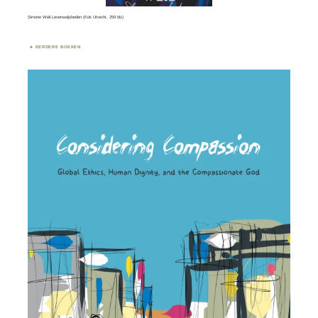
Simone Weil.Levenswijsheden (Kok Utrecht, 259 blz)
EERDERE BOEKEN