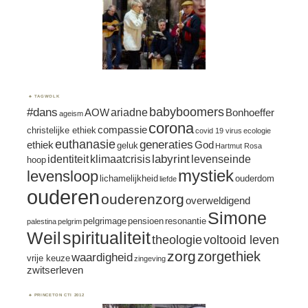
TAGWOLK
#dans
babyboomers
ariadne
AOW
Bonhoeffer
ageism
corona
compassie
christelijke ethiek
covid 19 virus
ecologie
euthanasie
generaties
ethiek
God
geluk
Hartmut Rosa
labyrint
identiteit
klimaatcrisis
levenseinde
hoop
mystiek
levensloop
lichamelijkheid
ouderdom
liefde
ouderen
ouderenzorg
overweldigend
Simone
pelgrimage
pensioen
resonantie
palestina
pelgrim
spiritualiteit
Weil
theologie
voltooid leven
zorg
zorgethiek
waardigheid
vrije keuze
zingeving
zwitserleven
PRINCETON CTI 2012