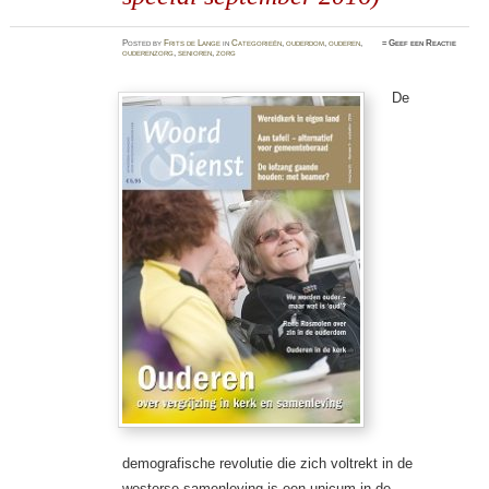
Posted
by
Frits de Lange
in
Categorieën
,
ouderdom
,
ouderen
,
≈
Geef een Reactie
ouderenzorg
,
senioren
,
zorg
De
demografische revolutie die zich voltrekt in de
westerse samenleving is een unicum in de