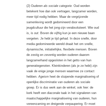
(2) O
uderen als sociale categorie.
Oud worden
betekent hoe dan ook vertragen, langzamer worden,
meer tijd nodig hebben. Maar de vergrijzende
samenleving wordt gedomineerd door een
jeugdcultuur die het jong-zijn verabsoluteert. Wie oud
is, is
out
. Boven de vijftig kun je een nieuwe baan
vergeten. Je hebt je tijd gehad. In deze snelle, door
media gedomineerde wereld draait het om snelle,
dynamische, initiatiefrijke, flexibele mensen. Boven
de zestig en zeventig worden ouderen daarom
langzamerhand opgesloten in het getto van hun
generatiegenoten. Kleinkinderen (als je ze hebt) zijn
vaak de enige jonge mensen waarmee ze contact
hebben.
Ageism
heet de sluipende marginalisering of
openlijke discriminatie van ouderen als sociale
groep. Er is dus werk aan de winkel, ook hier: de
kerk heeft een diaconale taak in het signaleren van
maatschappelijke marginalisering van ouderen, hun
vereenzaming en dreigende verpaupering. Er moet