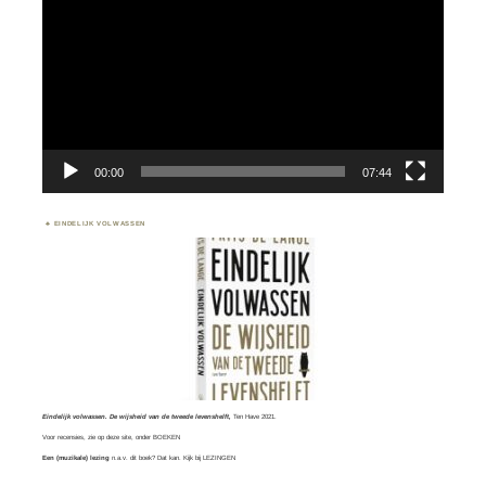
00:00
07:44
EINDELIJK VOLWASSEN
Eindelijk volwassen. De wijsheid van de tweede levenshelft,
Ten Have 2021.
Voor recensies, zie op deze site, onder
BOEKEN
Een (muzikale) lezing
n.a.v. dit boek? Dat kan. Kijk bij
LEZINGEN