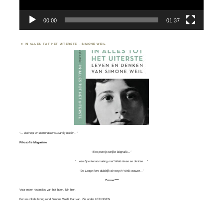
00:00
01:37
IN ALLES TOT HET UITERSTE – SIMONE WEIL
“… beknopt en bewonderenswaardig helder…”
Filosofie Magazine
“Een prettig eerlijke biografie…”
“…een fijne kennismaking met Weils leven en denken….”
“De Lange kent duidelijk de weg in Weils oeuvre…”
Trouw****
Voor meer recensies van het boek, klik
hier.
Een muzikale lezing rond Simone Weil? Dat kan. Zie onder
LEZINGEN