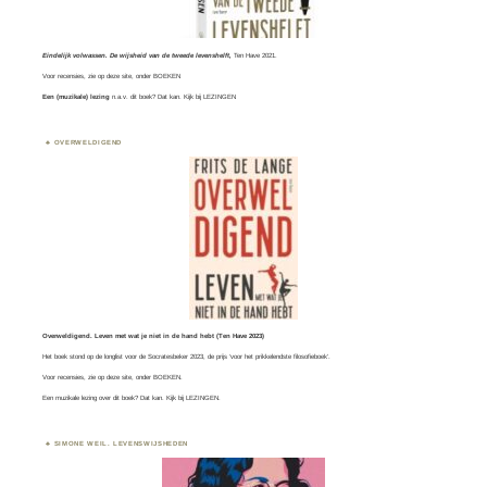
Eindelijk volwassen. De wijsheid van de tweede levenshelft,
Ten Have 2021.
Voor recensies, zie op deze site, onder
BOEKEN
Een (muzikale) lezing
n.a.v. dit boek? Dat kan. Kijk bij
LEZINGEN
OVERWELDIGEND
Overweldigend. Leven met wat je niet in de hand hebt (Ten Have 2023)
Het boek stond op de longlist voor de
Socratesbeker
2023, de prijs ‘voor het prikkelendste filosofieboek’.
Voor recensies, zie op deze site, onder
BOEKEN
.
Een muzikale lezing over dit boek? Dat kan. Kijk bij
LEZINGEN.
SIMONE WEIL. LEVENSWIJSHEDEN