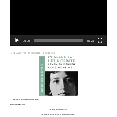
00:00
01:37
IN ALLES TOT HET UITERSTE – SIMONE WEIL
“… beknopt en bewonderenswaardig helder…”
Filosofie Magazine
“Een prettig eerlijke biografie…”
“…een fijne kennismaking met Weils leven en denken….”