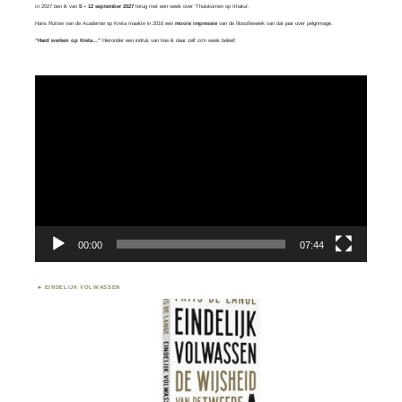
In 2027 ben ik van
5 – 12 september 2027
terug met een week over ‘
Thuiskomen op Ithaka’.
Hans Rutten van de Academie op Kreta maakte in 2016 een
mooie impressie
van de filosofieweek van dat jaar over
pelgrimage.
“Hard werken op Kreta…”
Hieronder een indruk van hoe ik daar zelf zo’n week beleef:
Videospeler
00:00
07:44
EINDELIJK VOLWASSEN