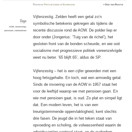
Posted
by
Frits de Lange
in
Voorpagina
≈
Geef een Reactie
Vijfenzestig. Zelden heeft een getal zo’n
Tags
symbolische betekenis gekregen als tijdens de
AOW
,
levensloop
,
recente discussie rond de AOW. De polder liep er
pensioen
,
zwitserleven
door onder (Jongerius: ’Tuig van de richel’), het
gesloten front van de bonden scheurde, en wie ooit
socialisme met progressieve politiek vereenzelvigde
weet nu beter. ’65 blijft 65’, aldus de SP.
Vijfenzestig – het is een cijfer geworden met een
hoog fetisjgehalte. En toch, wat een armoedig getal.
Sinds de invoering van de AOW in 1957 staat het
voor de leeftijd waarop we met pensioen gaan. En
wie met pensioen gaat, is oud. Zo plat en simpel ligt
dat. Een modern leven, het is van een
treurigstemmende oppervlakkigheid, kent slechts
drie fasen. De jeugd die in het teken staat van
opvoeding en scholing, de volwassenheid waarin de
arbeidscarrière centraal staat, en de ouderdom