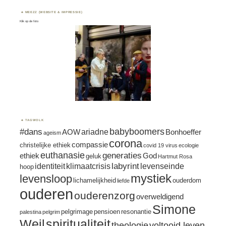
MEEZZ (WEBSITE & IMPRESSIE)
Klik op de foto
TAGWOLK
#dans
babyboomers
ariadne
AOW
Bonhoeffer
ageism
corona
compassie
christelijke ethiek
covid 19 virus
ecologie
euthanasie
generaties
ethiek
God
geluk
Hartmut Rosa
labyrint
identiteit
klimaatcrisis
levenseinde
hoop
mystiek
levensloop
lichamelijkheid
ouderdom
liefde
ouderen
ouderenzorg
overweldigend
Simone
pelgrimage
pensioen
resonantie
palestina
pelgrim
spiritualiteit
Weil
theologie
voltooid leven