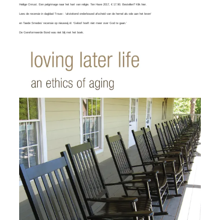
Heilige Onrust. Een pelgrimage naar het hart van religie. Ten Have 2017, € 17.90. Bestellen?
Klik hier
.
Lees
de recensie in dagblad Trouw
: ‘uitstekend onderbouwd afscheid van de hemel als ode aan het leven’
en
Taede Smedes’ recensie
op nieuwwij.nl: ‘Geloof hoeft niet meer over God te gaan.’
De Gereformeerde Bond was
niet blij
met het boek.