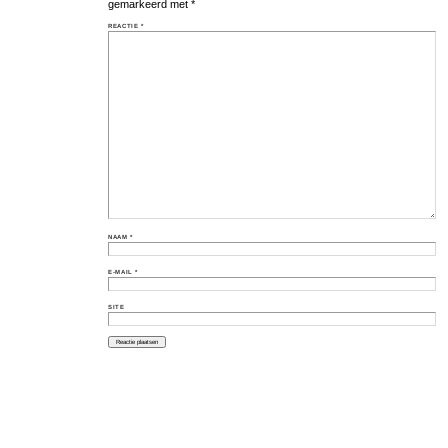
gemarkeerd met
*
REACTIE
*
NAAM
*
E-MAIL
*
SITE