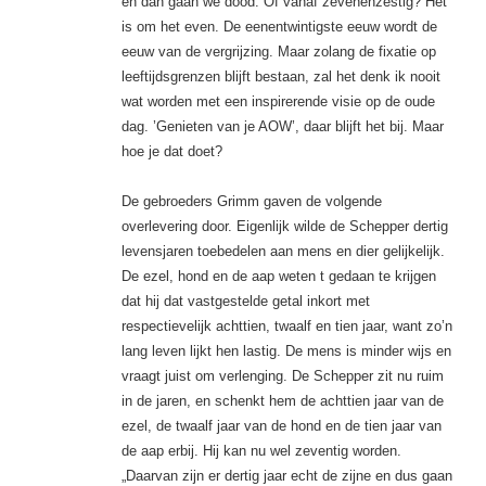
en dan gaan we dood. Of vanaf zevenenzestig? Het
is om het even. De eenentwintigste eeuw wordt de
eeuw van de vergrijzing. Maar zolang de fixatie op
leeftijdsgrenzen blijft bestaan, zal het denk ik nooit
wat worden met een inspirerende visie op de oude
dag. ’Genieten van je AOW’, daar blijft het bij. Maar
hoe je dat doet?
De gebroeders Grimm gaven de volgende
overlevering door. Eigenlijk wilde de Schepper dertig
levensjaren toebedelen aan mens en dier gelijkelijk.
De ezel, hond en de aap weten t gedaan te krijgen
dat hij dat vastgestelde getal inkort met
respectievelijk achttien, twaalf en tien jaar, want zo’n
lang leven lijkt hen lastig. De mens is minder wijs en
vraagt juist om verlenging. De Schepper zit nu ruim
in de jaren, en schenkt hem de achttien jaar van de
ezel, de twaalf jaar van de hond en de tien jaar van
de aap erbij. Hij kan nu wel zeventig worden.
„Daarvan zijn er dertig jaar echt de zijne en dus gaan