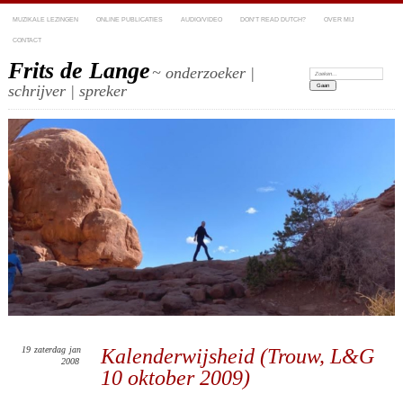
MUZIKALE LEZINGEN
ONLINE PUBLICATIES
AUDIO/VIDEO
DON’T READ DUTCH?
OVER MIJ
CONTACT
Frits de Lange
~ onderzoeker |
Zoeken:
schrijver | spreker
19
zaterdag
jan
Kalenderwijsheid (Trouw, L&G
2008
10 oktober 2009)