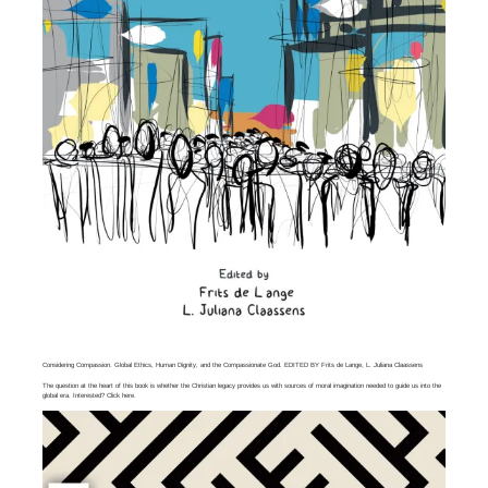
Considering Compassion. Global Ethics, Human Dignity, and the Compassionate God. EDITED BY Frits de Lange, L. Juliana Claassens
The question at the heart of this book is whether the Christian legacy provides us with sources of moral imagination needed to guide us into the
global era. Interested? Click
here
.