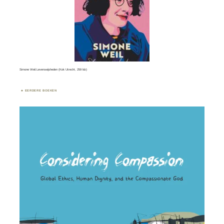
Simone Weil.Levenswijsheden (Kok Utrecht, 259 blz)
EERDERE BOEKEN