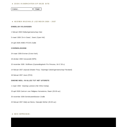
ZOEK IN BERICHTEN OP DEZE SITE
Zoeken:
AGENDA MUZIKALE LEZINGEN 2026 – 2027
EINDELIJK VOLWASSEN
1 februari 2026 Walkartgemeenschap Zeist
5 maart 2026 ‘Zin in Soest’, Soest (Open Hof)
24 april 2026 ANBO-PCOB Zwolle
OVERWELDIGEND
24 maart 2026 Emmen (Grote Kerk)
18 oktober 2026 Varsseveld (NPB)
22 november 2026 Wolfheze (Opstandingskerk Pro Persona, 16-17.30 u)
14 februari 2027 Lelystad (theater Posa, Vrijzinnige Geloofsgemeenschap Flevoland)
18 februari 2027 Joure (PKN)
SIMONE WEIL: IN ALLES TOT HET UITERSTE
1 maart 2026
Vrijzinnig Lunteren
(Het Witte Kerkje).
23 april 2026 Centrum voor Religieus Humanisme, Baarn (20.00 uur)
25 november 2026 Dominicanenklooster Zwolle
24 februari 2027 Abdij van Berne, Heeswijk Dinther (20.00 uur)
EEN IMPRESSIE:
Videospeler