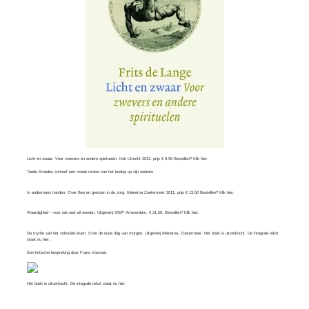
Licht en zwaar. Voor zwevers en andere spirituelen. Kok Utrecht 2013, prijs € 9,95 Bestellen? Klik
hier
.
Taede Smedes schreef een mooie review van het boekje op zijn
website
.
In andermans handen. Over flow en grenzen in de zorg. Meinema Zoetermeer 2011, prijs € 13,50 Bestellen? Klik
hier
.
Waardigheid – voor wie oud wil worden, Uitgeverij SWP Amsterdam, € 21,50. Bestellen? Klik
hier
.
De mythe van het voltooide leven. Over de oude dag van morgen, Uitgeverij Meinema, Zoetermeer. Het boek is uitverkocht. De integrale tekst
staat nu
hier
.
Een kritische bespreking door
Frans Vosman
.
Het boek is uitverkocht. De integrale tekst staat nu
hier.