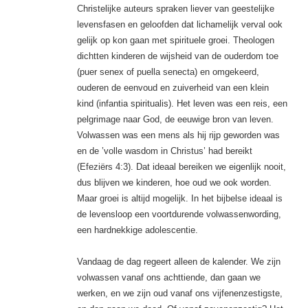
Christelijke auteurs spraken liever van geestelijke
levensfasen en geloofden dat lichamelijk verval ook
gelijk op kon gaan met spirituele groei. Theologen
dichtten kinderen de wijsheid van de ouderdom toe
(puer senex of puella senecta) en omgekeerd,
ouderen de eenvoud en zuiverheid van een klein
kind (infantia spiritualis). Het leven was een reis, een
pelgrimage naar God, de eeuwige bron van leven.
Volwassen was een mens als hij rijp geworden was
en de ’volle wasdom in Christus’ had bereikt
(Efeziërs 4:3). Dat ideaal bereiken we eigenlijk nooit,
dus blijven we kinderen, hoe oud we ook worden.
Maar groei is altijd mogelijk. In het bijbelse ideaal is
de levensloop een voortdurende volwassenwording,
een hardnekkige adolescentie.
Vandaag de dag regeert alleen de kalender. We zijn
volwassen vanaf ons achttiende, dan gaan we
werken, en we zijn oud vanaf ons vijfenenzestigste,