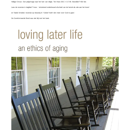
Heilige Onrust. Een pelgrimage naar het hart van religie. Ten Have 2017, € 17.90. Bestellen?
Klik hier
.
Lees
de recensie in dagblad Trouw
: ‘uitstekend onderbouwd afscheid van de hemel als ode aan het leven’
en
Taede Smedes’ recensie
op nieuwwij.nl: ‘Geloof hoeft niet meer over God te gaan.’
De Gereformeerde Bond was
niet blij
met het boek.