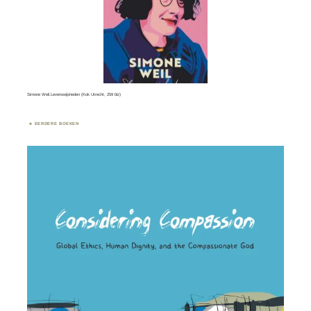
Simone Weil.Levenswijsheden (Kok Utrecht, 259 blz)
EERDERE BOEKEN