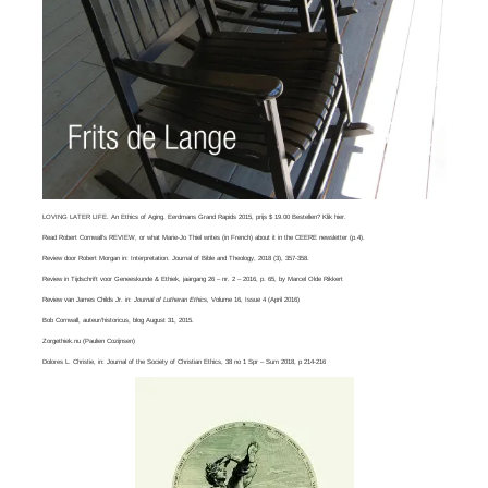
LOVING LATER LIFE. An Ethics of Aging. Eerdmans Grand Rapids 2015, prijs $ 19.00 Bestellen? Klik
hier
.
Read
Robert Cornwall’s REVIEW
, or what
Marie-Jo Thiel
writes (in French) about it in the CEERE newsletter (p.4).
Review door Robert Morgan in:
Interpretation. Journal of Bible and Theology
, 2018 (3), 357-358.
Review in Tijdschrift voor Geneeskunde & Ethiek, jaargang 26 – nr. 2 – 2016, p. 65, by
Marcel Olde Rikkert
Review van
James Childs Jr
. in:
Journal of Lutheran Ethics,
Volume 16, Issue 4​ (April 2016)
Bob Cornwall
, auteur/historicus, blog August 31, 2015.
Zorgethiek.nu
(Paulien Cozijnsen)
Dolores L. Christie, in:
Journal of the Society of Christian Ethics
, 38 no 1 Spr – Sum 2018, p 214-216