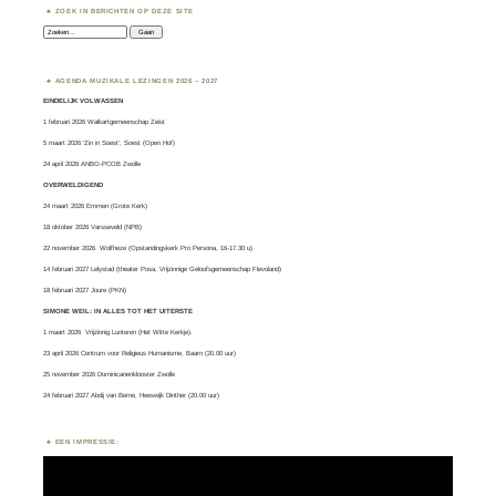
ZOEK IN BERICHTEN OP DEZE SITE
Zoeken:
AGENDA MUZIKALE LEZINGEN 2026 – 2027
EINDELIJK VOLWASSEN
1 februari 2026 Walkartgemeenschap Zeist
5 maart 2026 ‘Zin in Soest’, Soest (Open Hof)
24 april 2026 ANBO-PCOB Zwolle
OVERWELDIGEND
24 maart 2026 Emmen (Grote Kerk)
18 oktober 2026 Varsseveld (NPB)
22 november 2026 Wolfheze (Opstandingskerk Pro Persona, 16-17.30 u)
14 februari 2027 Lelystad (theater Posa, Vrijzinnige Geloofsgemeenschap Flevoland)
18 februari 2027 Joure (PKN)
SIMONE WEIL: IN ALLES TOT HET UITERSTE
1 maart 2026
Vrijzinnig Lunteren
(Het Witte Kerkje).
23 april 2026 Centrum voor Religieus Humanisme, Baarn (20.00 uur)
25 november 2026 Dominicanenklooster Zwolle
24 februari 2027 Abdij van Berne, Heeswijk Dinther (20.00 uur)
EEN IMPRESSIE:
Videospeler