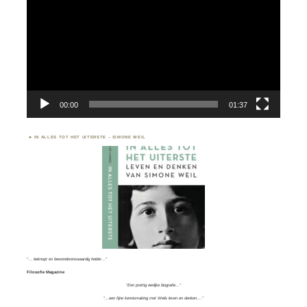
00:00
01:37
IN ALLES TOT HET UITERSTE – SIMONE WEIL
“… beknopt en bewonderenswaardig helder…”
Filosofie Magazine
“Een prettig eerlijke biografie…”
“…een fijne kennismaking met Weils leven en denken….”