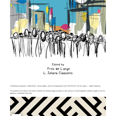
Considering Compassion. Global Ethics, Human Dignity, and the Compassionate God. EDITED BY Frits de Lange, L. Juliana Claassens
The question at the heart of this book is whether the Christian legacy provides us with sources of moral imagination needed to guide us into the
global era. Interested? Click
here
.