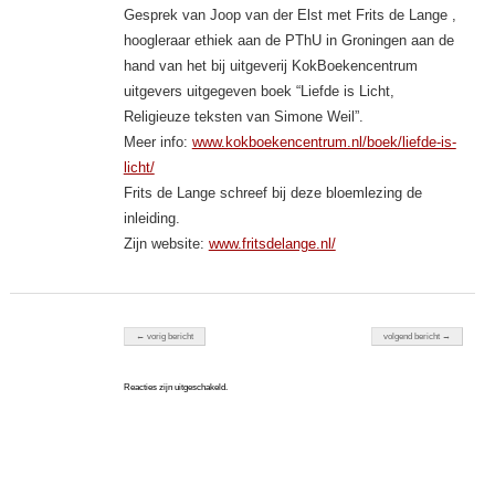
Gesprek van Joop van der Elst met Frits de Lange ,
hoogleraar ethiek aan de PThU in Groningen aan de
hand van het bij uitgeverij KokBoekencentrum
uitgevers uitgegeven boek “Liefde is Licht,
Religieuze teksten van Simone Weil”.
Meer info:
www.kokboekencentrum.nl/boek/liefde-is-
licht/
Frits de Lange schreef bij deze bloemlezing de
inleiding.
Zijn website:
www.fritsdelange.nl/
Berichten navigatie
← vorig bericht
volgend bericht →
Reacties zijn uitgeschakeld.