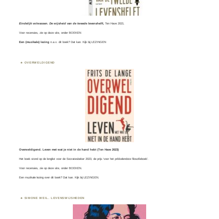
Eindelijk volwassen. De wijsheid van de tweede levenshelft,
Ten Have 2021.
Voor recensies, zie op deze site, onder
BOEKEN
Een (muzikale) lezing
n.a.v. dit boek? Dat kan. Kijk bij
LEZINGEN
OVERWELDIGEND
Overweldigend. Leven met wat je niet in de hand hebt (Ten Have 2023)
Het boek stond op de longlist voor de
Socratesbeker
2023, de prijs ‘voor het prikkelendste filosofieboek’.
Voor recensies, zie op deze site, onder
BOEKEN
.
Een muzikale lezing over dit boek? Dat kan. Kijk bij
LEZINGEN.
SIMONE WEIL. LEVENSWIJSHEDEN