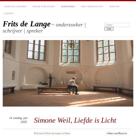
MUZIKALE LEZINGEN
ONLINE PUBLICATIES
AUDIO/VIDEO
DON’T READ DUTCH?
OVER MIJ
CONTACT
Frits de Lange
~ onderzoeker |
Zoeken:
schrijver | spreker
14
zondag
jun
Simone Weil, Liefde is Licht
2020
Posted
by
Frits de Lange
in
Video
≈
Geef een Reactie