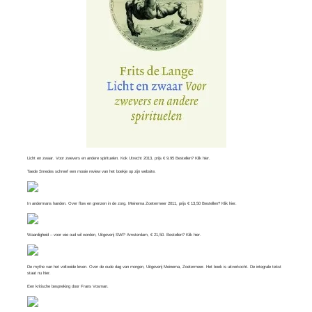
Licht en zwaar. Voor zwevers en andere spirituelen. Kok Utrecht 2013, prijs € 9,95 Bestellen? Klik
hier
.
Taede Smedes schreef een mooie review van het boekje op zijn
website
.
In andermans handen. Over flow en grenzen in de zorg. Meinema Zoetermeer 2011, prijs € 13,50 Bestellen? Klik
hier
.
Waardigheid – voor wie oud wil worden, Uitgeverij SWP Amsterdam, € 21,50. Bestellen? Klik
hier
.
De mythe van het voltooide leven. Over de oude dag van morgen, Uitgeverij Meinema, Zoetermeer. Het boek is uitverkocht. De integrale tekst
staat nu
hier
.
Een kritische bespreking door
Frans Vosman
.