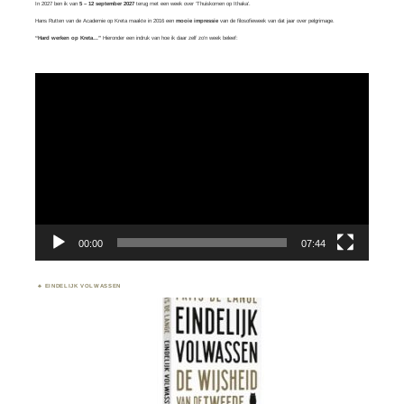
In 2027 ben ik van
5 – 12 september 2027
terug met een week over ‘
Thuiskomen op Ithaka’.
Hans Rutten van de Academie op Kreta maakte in 2016 een
mooie impressie
van de filosofieweek van dat jaar over
pelgrimage.
“Hard werken op Kreta…”
Hieronder een indruk van hoe ik daar zelf zo’n week beleef:
Videospeler
00:00
07:44
EINDELIJK VOLWASSEN