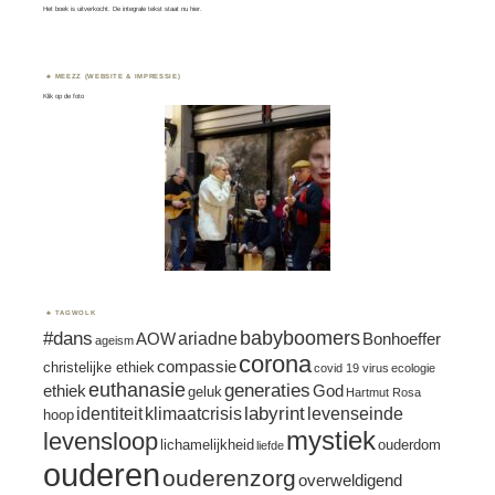
Het boek is uitverkocht. De integrale tekst staat nu
hier.
MEEZZ (WEBSITE & IMPRESSIE)
Klik op de foto
TAGWOLK
#dans
babyboomers
ariadne
AOW
Bonhoeffer
ageism
corona
compassie
christelijke ethiek
covid 19 virus
ecologie
euthanasie
generaties
ethiek
God
geluk
Hartmut Rosa
labyrint
identiteit
klimaatcrisis
levenseinde
hoop
mystiek
levensloop
lichamelijkheid
ouderdom
liefde
ouderen
ouderenzorg
overweldigend