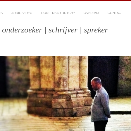
ES
AUDIO/VIDEO
DON’T READ DUTCH?
OVER MIJ
CONTACT
 onderzoeker | schrijver | spreker