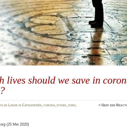
 lives should we save in coro
s?
ts de Lange
in
Categorieën
,
corona
,
ethiek
,
zorg
,
≈
Geef een React
.org (25 Mei 2020)