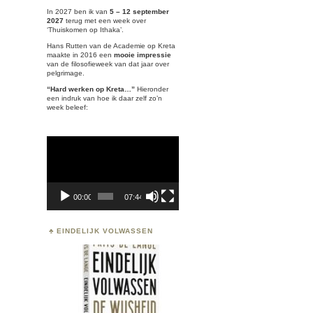
In 2027 ben ik van
5 – 12 september
2027
terug met een week over
‘
Thuiskomen op Ithaka’.
Hans Rutten van de Academie op Kreta
maakte in 2016 een
mooie impressie
van de filosofieweek van dat jaar over
pelgrimage.
“Hard werken op Kreta…”
Hieronder
een indruk van hoe ik daar zelf zo’n
week beleef:
Videospeler
00:00
07:44
EINDELIJK VOLWASSEN