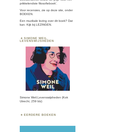
prikkelendste filosofieboek’.
Voor recensies, zie op deze site, onder
BOEKEN
.
Een muzikale lezing over dit boek? Dat
kan. Kijk bij
LEZINGEN.
SIMONE WEIL.
LEVENSWIJSHEDEN
Simone Weil.Levenswijsheden (Kok
Utrecht, 259 blz)
EERDERE BOEKEN