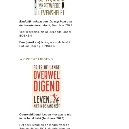
Eindelijk volwassen. De wijsheid van
de tweede levenshelft,
Ten Have 2021.
Voor recensies, zie op deze site, onder
BOEKEN
Een (muzikale) lezing
n.a.v. dit boek?
Dat kan. Kijk bij
LEZINGEN
OVERWELDIGEND
Overweldigend. Leven met wat je niet
in de hand hebt (Ten Have 2023)
Het boek stond op de longlist voor de
Socratesbeker
2023, de prijs ‘voor het