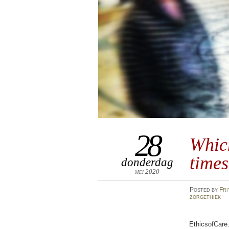
28
Which
time
donderdag
mei 2020
Posted
by
Fri
zorgethiek
EthicsofCare