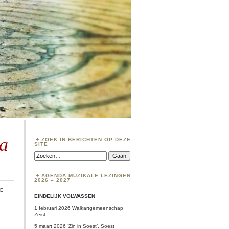
na
ZOEK IN BERICHTEN OP DEZE
SITE
Zoeken:
AGENDA MUZIKALE LEZINGEN
2026 – 2027
ie
EINDELIJK VOLWASSEN
1 februari 2026 Walkartgemeenschap
Zeist
5 maart 2026 ‘Zin in Soest’, Soest