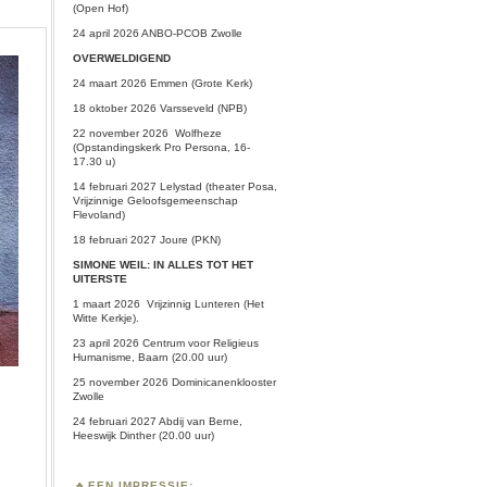
(Open Hof)
24 april 2026 ANBO-PCOB Zwolle
OVERWELDIGEND
24 maart 2026 Emmen (Grote Kerk)
18 oktober 2026 Varsseveld (NPB)
22 november 2026 Wolfheze
(Opstandingskerk Pro Persona, 16-
17.30 u)
14 februari 2027 Lelystad (theater Posa,
Vrijzinnige Geloofsgemeenschap
Flevoland)
18 februari 2027 Joure (PKN)
SIMONE WEIL: IN ALLES TOT HET
UITERSTE
1 maart 2026
Vrijzinnig Lunteren
(Het
Witte Kerkje).
23 april 2026 Centrum voor Religieus
Humanisme, Baarn (20.00 uur)
25 november 2026 Dominicanenklooster
Zwolle
24 februari 2027 Abdij van Berne,
Heeswijk Dinther (20.00 uur)
EEN IMPRESSIE: