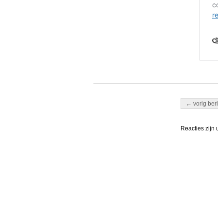
Berichten nav
← vorig beri
Reacties zijn 