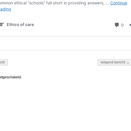
igatie
cht
volgend bericht →
uitgeschakeld.