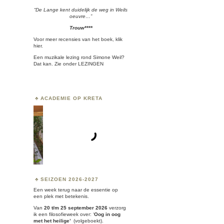
“De Lange kent duidelijk de weg in Weils
oeuvre…”
Trouw****
Voor meer recensies van het boek, klik
hier.
Een muzikale lezing rond Simone Weil?
Dat kan. Zie onder
LEZINGEN
ACADEMIE OP KRETA
SEIZOEN 2026-2027
Een week terug naar de essentie op
een plek met betekenis.
Van
20 t/m 25 september 2026
verzorg
ik een filosofieweek over:
‘
Oog in oog
met het heilige’
(volgeboekt).