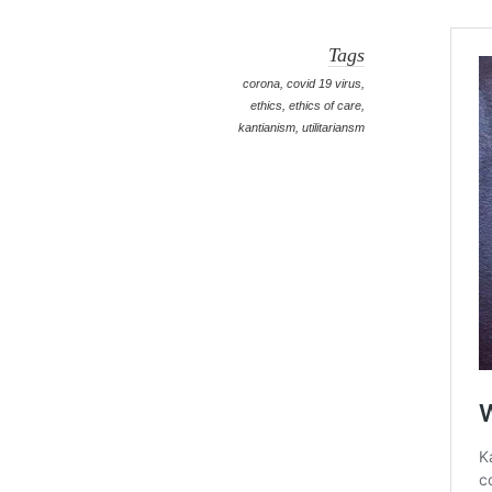
Tags
corona
,
covid 19 virus
,
ethics
,
ethics of care
,
kantianism
,
utilitariansm