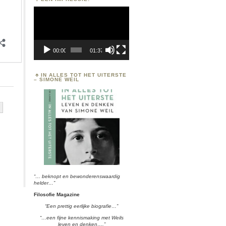
Videospeler
00:00
01:37
IN ALLES TOT HET UITERSTE
– SIMONE WEIL
“… beknopt en bewonderenswaardig
helder…”
Filosofie Magazine
“Een prettig eerlijke biografie…”
“…een fijne kennismaking met Weils
leven en denken….”