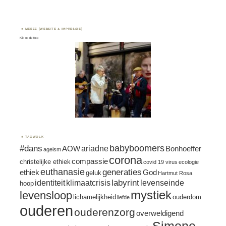
MEEZZ (WEBSITE & IMPRESSIE)
Klik op de foto
TAGWOLK
#dans
babyboomers
ariadne
AOW
Bonhoeffer
ageism
corona
compassie
christelijke ethiek
covid 19 virus
ecologie
euthanasie
generaties
ethiek
God
geluk
Hartmut Rosa
labyrint
identiteit
klimaatcrisis
levenseinde
hoop
mystiek
levensloop
lichamelijkheid
ouderdom
liefde
ouderen
ouderenzorg
overweldigend