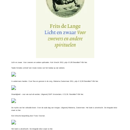
Licht en zwaar. Voor zwevers en andere spirituelen. Kok Utrecht 2013, prijs € 9,95 Bestellen? Klik
hier
.
Taede Smedes schreef een mooie review van het boekje op zijn
website
.
In andermans handen. Over flow en grenzen in de zorg. Meinema Zoetermeer 2011, prijs € 13,50 Bestellen? Klik
hier
.
Waardigheid – voor wie oud wil worden, Uitgeverij SWP Amsterdam, € 21,50. Bestellen? Klik
hier
.
De mythe van het voltooide leven. Over de oude dag van morgen, Uitgeverij Meinema, Zoetermeer. Het boek is uitverkocht. De integrale tekst
staat nu
hier
.
Een kritische bespreking door
Frans Vosman
.
Het boek is uitverkocht. De integrale tekst staat nu
hier.