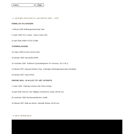
Zoeken:
AGENDA MUZIKALE LEZINGEN 2026 – 2027
EINDELIJK VOLWASSEN
1 februari 2026 Walkartgemeenschap Zeist
5 maart 2026 ‘Zin in Soest’, Soest (Open Hof)
24 april 2026 ANBO-PCOB Zwolle
OVERWELDIGEND
24 maart 2026 Emmen (Grote Kerk)
18 oktober 2026 Varsseveld (NPB)
22 november 2026 Wolfheze (Opstandingskerk Pro Persona, 16-17.30 u)
14 februari 2027 Lelystad (theater Posa, Vrijzinnige Geloofsgemeenschap Flevoland)
18 februari 2027 Joure (PKN)
SIMONE WEIL: IN ALLES TOT HET UITERSTE
1 maart 2026
Vrijzinnig Lunteren
(Het Witte Kerkje).
23 april 2026 Centrum voor Religieus Humanisme, Baarn (20.00 uur)
25 november 2026 Dominicanenklooster Zwolle
24 februari 2027 Abdij van Berne, Heeswijk Dinther (20.00 uur)
EEN IMPRESSIE:
Videospeler