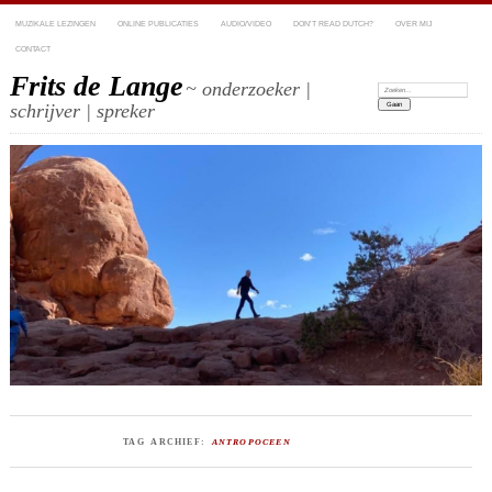
MUZIKALE LEZINGEN
ONLINE PUBLICATIES
AUDIO/VIDEO
DON’T READ DUTCH?
OVER MIJ
CONTACT
Frits de Lange
~ onderzoeker |
Zoeken:
schrijver | spreker
TAG ARCHIEF:
ANTROPOCEEN