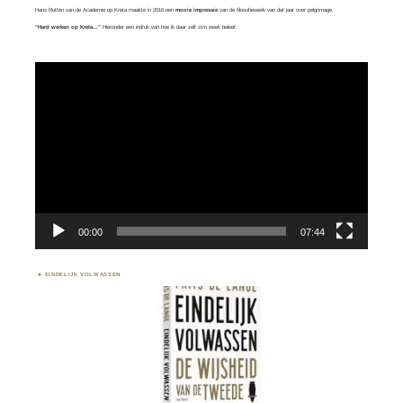
Hans Rutten van de Academie op Kreta maakte in 2016 een
mooie impressie
van de filosofieweek van dat jaar over
pelgrimage.
“Hard werken op Kreta…”
Hieronder een indruk van hoe ik daar zelf zo’n week beleef:
Videospeler
00:00
07:44
EINDELIJK VOLWASSEN