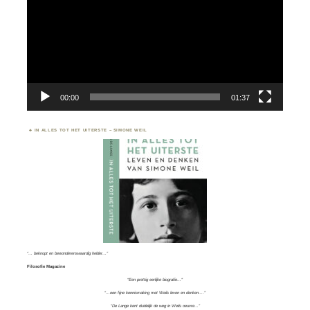
00:00
01:37
IN ALLES TOT HET UITERSTE – SIMONE WEIL
“… beknopt en bewonderenswaardig helder…”
Filosofie Magazine
“Een prettig eerlijke biografie…”
“…een fijne kennismaking met Weils leven en denken….”
“De Lange kent duidelijk de weg in Weils oeuvre…”