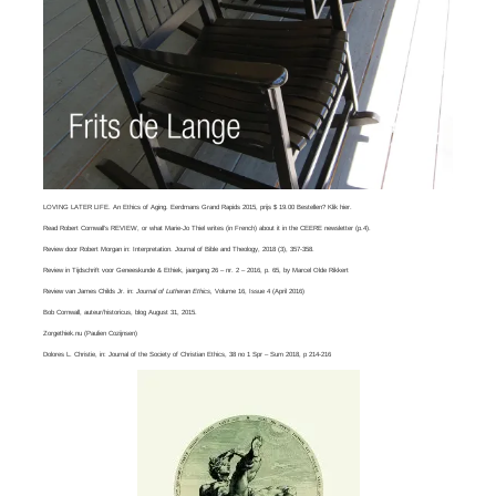
LOVING LATER LIFE. An Ethics of Aging. Eerdmans Grand Rapids 2015, prijs $ 19.00 Bestellen? Klik
hier
.
Read
Robert Cornwall’s REVIEW
, or what
Marie-Jo Thiel
writes (in French) about it in the CEERE newsletter (p.4).
Review door Robert Morgan in:
Interpretation. Journal of Bible and Theology
, 2018 (3), 357-358.
Review in Tijdschrift voor Geneeskunde & Ethiek, jaargang 26 – nr. 2 – 2016, p. 65, by
Marcel Olde Rikkert
Review van
James Childs Jr
. in:
Journal of Lutheran Ethics,
Volume 16, Issue 4​ (April 2016)
Bob Cornwall
, auteur/historicus, blog August 31, 2015.
Zorgethiek.nu
(Paulien Cozijnsen)
Dolores L. Christie, in:
Journal of the Society of Christian Ethics
, 38 no 1 Spr – Sum 2018, p 214-216