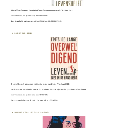
Eindelijk volwassen. De wijsheid van de tweede levenshelft,
Ten Have 2021.
Voor recensies, zie op deze site, onder
BOEKEN
Een (muzikale) lezing
n.a.v. dit boek? Dat kan. Kijk bij
LEZINGEN
OVERWELDIGEND
Overweldigend. Leven met wat je niet in de hand hebt (Ten Have 2023)
Het boek stond op de longlist voor de
Socratesbeker
2023, de prijs ‘voor het prikkelendste filosofieboek’.
Voor recensies, zie op deze site, onder
BOEKEN
.
Een muzikale lezing over dit boek? Dat kan. Kijk bij
LEZINGEN.
SIMONE WEIL. LEVENSWIJSHEDEN