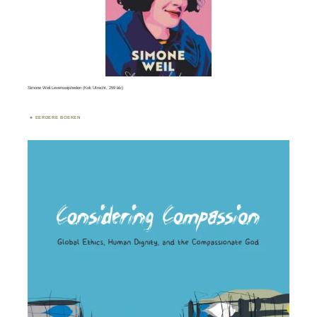
Simone Weil.Levenswijsheden (Kok Utrecht, 259 blz)
EERDERE BOEKEN