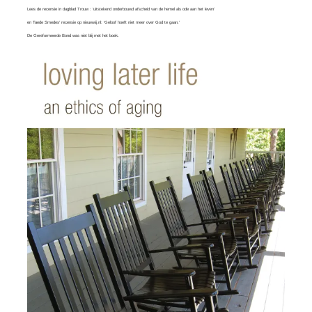
Lees
de recensie in dagblad Trouw
: ‘uitstekend onderbouwd afscheid van de hemel als ode aan het leven’
en
Taede Smedes’ recensie
op nieuwwij.nl: ‘Geloof hoeft niet meer over God te gaan.’
De Gereformeerde Bond was
niet blij
met het boek.