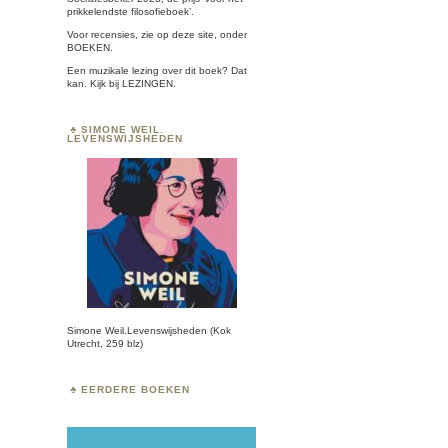
prikkelendste filosofieboek’.
Voor recensies, zie op deze site, onder
BOEKEN
.
Een muzikale lezing over dit boek? Dat
kan. Kijk bij
LEZINGEN.
SIMONE WEIL.
LEVENSWIJSHEDEN
Simone Weil.Levenswijsheden (Kok
Utrecht, 259 blz)
EERDERE BOEKEN