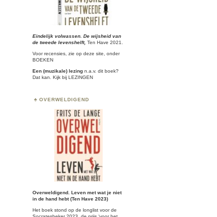
Eindelijk volwassen. De wijsheid van
de tweede levenshelft,
Ten Have 2021.
Voor recensies, zie op deze site, onder
BOEKEN
Een (muzikale) lezing
n.a.v. dit boek?
Dat kan. Kijk bij
LEZINGEN
OVERWELDIGEND
Overweldigend. Leven met wat je niet
in de hand hebt (Ten Have 2023)
Het boek stond op de longlist voor de
Socratesbeker
2023, de prijs ‘voor het