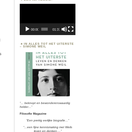
Videospeler
00:00
01:37
d
IN ALLES TOT HET UITERSTE
– SIMONE WEIL
s
“… beknopt en bewonderenswaardig
helder…”
Filosofie Magazine
“Een prettig eerlijke biografie…”
“…een fijne kennismaking met Weils
leven en denken….”