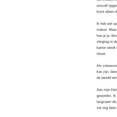
onszelf opges
komt alleen d
Ik heb wel sp
maken. Maar i
hoe je je ‘do
vliegtuig in 
kamer wordt o
nieuw.
Als volwasse
kan zijn, lat
de wereld een
Aan mijn klei
geworden. Ik 
langzaam dic
me nog laten