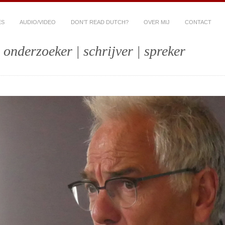
ES
AUDIO/VIDEO
DON’T READ DUTCH?
OVER MIJ
CONTACT
 onderzoeker | schrijver | spreker