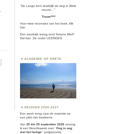
“De Lange kent duidelijk de weg in Weils
,
oeuvre…”
Trouw****
Voor meer recensies van het boek, klik
hier.
Een muzikale lezing rond Simone Weil?
Dat kan. Zie onder
LEZINGEN
ACADEMIE OP KRETA
SEIZOEN 2026-2027
Een week terug naar de essentie op
een plek met betekenis.
Van
20 t/m 25 september 2026
verzorg
ik een filosofieweek over:
‘
Oog in oog
met het heilige’
(volgeboekt).