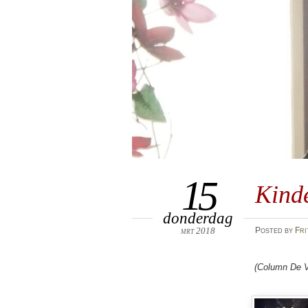
15
Kind
donderdag
mrt 2018
Posted
by
Fri
(Column De V