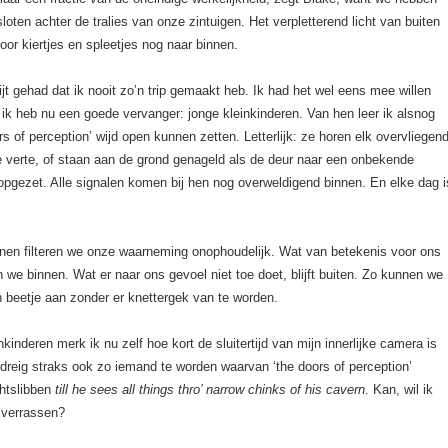
loten achter de tralies van onze zintuigen. Het verpletterend licht van buiten
oor kiertjes en spleetjes nog naar binnen.
ijt gehad dat ik nooit zo’n trip gemaakt heb. Ik had het wel eens mee willen
k heb nu een goede vervanger: jonge kleinkinderen. Van hen leer ik alsnog
ors of perception’ wijd open kunnen zetten. Letterlijk: ze horen elk overvliegen
de verte, of staan aan de grond genageld als de deur naar een onbekende
pgezet. Alle signalen komen bij hen nog overweldigend binnen. En elke dag i
nen filteren we onze waarneming onophoudelijk. Wat van betekenis voor ons
en we binnen. Wat er naar ons gevoel niet toe doet, blijft buiten. Zo kunnen we
 beetje aan zonder er knettergek van te worden.
nkinderen merk ik nu zelf hoe kort de sluitertijd van mijn innerlijke camera is
dreig straks ook zo iemand te worden waarvan ‘the doors of perception’
htslibben
till he sees all things thro’ narrow chinks of his cavern
. Kan, wil ik
 verrassen?