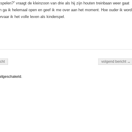
spelen?” vraagt de kleinzoon van drie als hij zijn houten treinbaan weer gaat
an ga ik helemaal open en geef ik me over aan het moment. Hoe ouder ik word
rvaar ik het volle leven als kinderspel.
igatie
cht
volgend bericht →
uitgeschakeld.