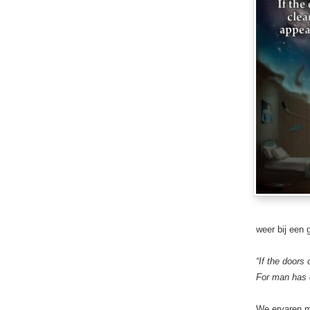
weer bij een 
“If the door
s 
For man has c
We ervaren m