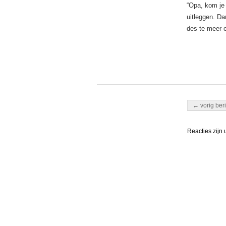
“Opa, kom je 
uitleggen. D
des te meer e
Berichten nav
← vorig beri
Reacties zijn 