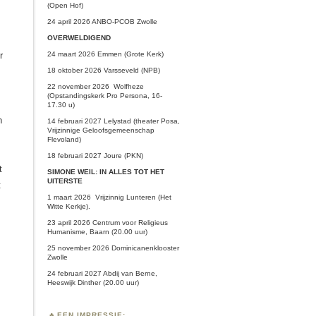
(Open Hof)
24 april 2026 ANBO-PCOB Zwolle
OVERWELDIGEND
24 maart 2026 Emmen (Grote Kerk)
r
18 oktober 2026 Varsseveld (NPB)
22 november 2026 Wolfheze
(Opstandingskerk Pro Persona, 16-
17.30 u)
n
14 februari 2027 Lelystad (theater Posa,
Vrijzinnige Geloofsgemeenschap
Flevoland)
18 februari 2027 Joure (PKN)
t
SIMONE WEIL: IN ALLES TOT HET
UITERSTE
t
1 maart 2026
Vrijzinnig Lunteren
(Het
Witte Kerkje).
23 april 2026 Centrum voor Religieus
Humanisme, Baarn (20.00 uur)
25 november 2026 Dominicanenklooster
Zwolle
24 februari 2027 Abdij van Berne,
Heeswijk Dinther (20.00 uur)
EEN IMPRESSIE: