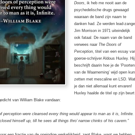
Doors
, ik heb me nooit aan de
psychedelische drugs gewaagd
waaraan de band zijn naam te
danken had. Ze werden lead-zange
Jim Morrison in 1971 uiteindelijk
ook fataal. De naam van de band
verwees naar
The Doors of
Perception
, titel van een essay va
goeroe-schrijver Aldous Huxley. Hij
beschrijft daarin hoe je de ‘Poorten
van de Waarneming’ wijd open kun
zetten met mescaline en LSD. Wa
je dan niet allemaal kunt ervaren!
Huxley haalde de titel op zijn beurt
gedicht van William Blake vandaan:
of perception were cleansed every thing would appear to man as it is, Infinite.
losed himself up, till he sees all things thro’ narrow chinks of his cavern.”
aar een fractie van de oneindige werkelijkheid, zegt Blake, want we hebben