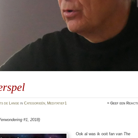
erspel
ts de Lange
in
Categorieën
,
Meditatief1
≈
Geef een React
erwondering #1, 2018)
Ook al was ik ooit fan van
The