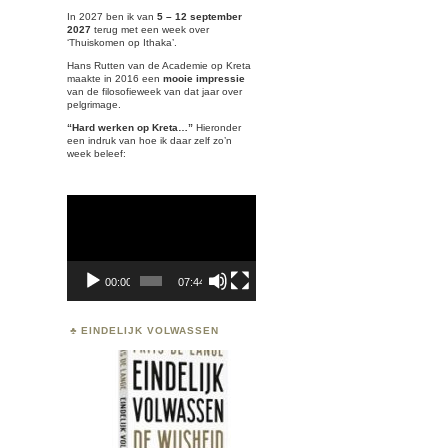
In 2027 ben ik van
5 – 12 september
2027
terug met een week over
‘
Thuiskomen op Ithaka’.
Hans Rutten van de Academie op Kreta
maakte in 2016 een
mooie impressie
van de filosofieweek van dat jaar over
pelgrimage.
“Hard werken op Kreta…”
Hieronder
een indruk van hoe ik daar zelf zo’n
week beleef:
Videospeler
00:00
07:44
EINDELIJK VOLWASSEN