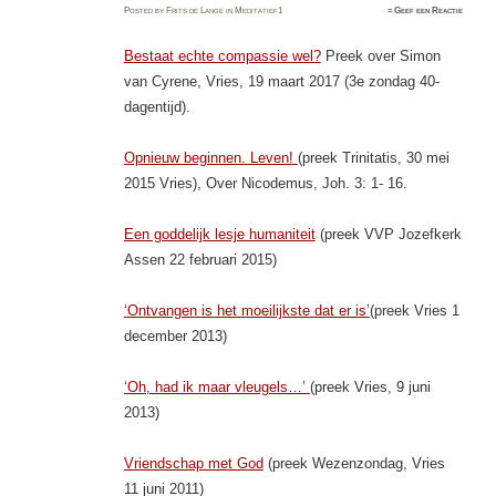
Posted
by
Frits de Lange
in
Meditatief1
≈
Geef een Reactie
Bestaat echte compassie wel?
Preek over Simon
van Cyrene, Vries, 19 maart 2017 (3e zondag 40-
dagentijd).
Opnieuw beginnen. Leven!
(preek Trinitatis, 30 mei
2015 Vries), Over Nicodemus, Joh. 3: 1- 16.
Een goddelijk lesje humaniteit
(preek VVP Jozefkerk
Assen 22 februari 2015)
‘
Ontvangen is het moeilijkste dat er is’
(preek Vries 1
december 2013)
‘Oh, had ik maar vleugels…’
(preek Vries, 9 juni
2013)
Vriendschap met God
(preek Wezenzondag, Vries
11 juni 2011)