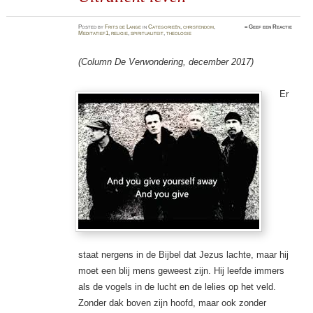
Posted
by
Frits de Lange
in
Categorieën
,
christendom
,
≈
Geef een Reactie
Meditatief1
,
religie
,
spiritualiteit
,
theologie
(Column De Verwondering, december 2017)
Er
staat nergens in de Bijbel dat Jezus lachte, maar hij
moet een blij mens geweest zijn. Hij leefde immers
als de vogels in de lucht en de lelies op het veld.
Zonder dak boven zijn hoofd, maar ook zonder