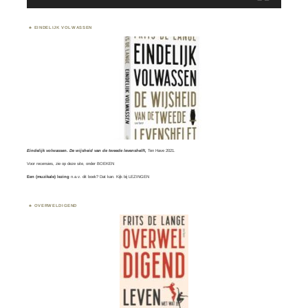
EINDELIJK VOLWASSEN
Eindelijk volwassen. De wijsheid van de tweede levenshelft,
Ten Have 2021.
Voor recensies, zie op deze site, onder
BOEKEN
Een (muzikale) lezing
n.a.v. dit boek? Dat kan. Kijk bij
LEZINGEN
OVERWELDIGEND