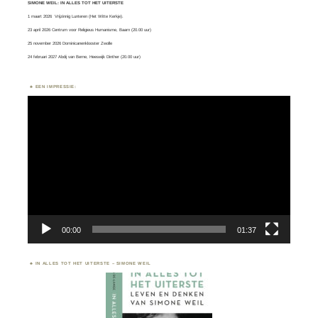
SIMONE WEIL: IN ALLES TOT HET UITERSTE
1 maart 2026
Vrijzinnig Lunteren
(Het Witte Kerkje).
23 april 2026 Centrum voor Religieus Humanisme, Baarn (20.00 uur)
25 november 2026 Dominicanenklooster Zwolle
24 februari 2027 Abdij van Berne, Heeswijk Dinther (20.00 uur)
EEN IMPRESSIE:
Videospeler
00:00
01:37
IN ALLES TOT HET UITERSTE – SIMONE WEIL