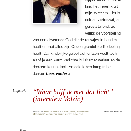
krijg het moeilijk uit
mijn systeem. Het is
ook zo vertrouwd, zo
geruststellend, zo
veilig: de voorstelling
van een alwetende God die de touwtjes in handen
heeft en met alles zijn Ondoorgrondelijke Bedoeling
heeft. Dat kinderlijke geloof achterlaten voelt toch
alsof je een warm verlichte huiskamer verlaat en de
donkere kou instapt. En ook ik ben bang in het
donker.
Lees verder »
“Waar blijf ik met dat licht”
Uitgelicht
(interview Volzin)
Posted
by
Frits de Lange
in
Categorieën
,
levenseinde
,
≈
Geef een Reactie
Meditatief1
,
ouderdom
,
spiritualiteit
,
theologie
Tags