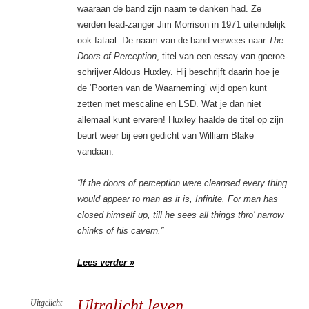
waaraan de band zijn naam te danken had. Ze
werden lead-zanger Jim Morrison in 1971 uiteindelijk
ook fataal. De naam van de band verwees naar
The
Doors of Perception
, titel van een essay van goeroe-
schrijver Aldous Huxley. Hij beschrijft daarin hoe je
de ‘Poorten van de Waarneming’ wijd open kunt
zetten met mescaline en LSD. Wat je dan niet
allemaal kunt ervaren! Huxley haalde de titel op zijn
beurt weer bij een gedicht van William Blake
vandaan:
“If the door
s of perception were cleansed every thing
would appear to man as it is, Infinite. For man has
closed himself up, till he sees all things thro’ narrow
chinks of his cavern.”
Lees verder »
Ultralicht leven
Uitgelicht