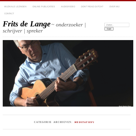
MUZIKALE LEZINGEN
ONLINE PUBLICATIES
AUDIO/VIDEO
DON’T READ DUTCH?
OVER MIJ
CONTACT
Frits de Lange
~ onderzoeker |
Zoeken:
schrijver | spreker
CATEGORIE ARCHIEVEN:
MEDITATIEF1