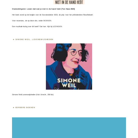
Overweldigend. Leven met wat je niet in de hand hebt (Ten Have 2023)
Het boek stond op de longlist voor de
Socratesbeker
2023, de prijs ‘voor het prikkelendste filosofieboek’.
Voor recensies, zie op deze site, onder
BOEKEN
.
Een muzikale lezing over dit boek? Dat kan. Kijk bij
LEZINGEN.
SIMONE WEIL. LEVENSWIJSHEDEN
Simone Weil.Levenswijsheden (Kok Utrecht, 259 blz)
EERDERE BOEKEN