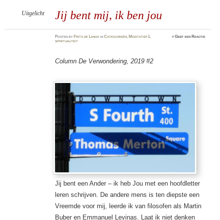
Jij bent mij, ik ben jou
Uitgelicht
Posted
by
Frits de Lange
in
Categorieën
,
Meditatief1
,
≈
Geef een Reactie
spiritualiteit
Column De Verwondering, 2019 #2
Jij bent een Ander – ik heb Jou met een hoofdletter
leren schrijven. De andere mens is ten diepste een
Vreemde voor mij, leerde ik van filosofen als Martin
Buber en Emmanuel Levinas. Laat ik niet denken