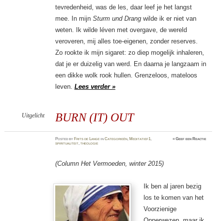
tevredenheid, was de les, daar leef je het langst
mee. In mijn
Sturm und Drang
wilde ik er niet van
weten. Ik wilde léven met overgave, de wereld
veroveren, mij alles toe-eigenen, zonder reserves.
Zo rookte ik mijn sigaret: zo diep mogelijk inhaleren,
dat je er duizelig van werd. En daarna je langzaam in
een dikke wolk rook hullen. Grenzeloos, mateloos
leven.
Lees verder »
BURN (IT) OUT
Uitgelicht
Posted
by
Frits de Lange
in
Categorieën
,
Meditatief1
,
≈
Geef een Reactie
spiritualiteit
,
theologie
(Column Het Vermoeden, winter 2015)
Ik ben al ja
ren bezig
los te komen van het
Voorzienige
Opperwezen, maar ik