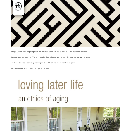
Heilige Onrust. Een pelgrimage naar het hart van religie. Ten Have 2017, € 17.90. Bestellen?
Klik hier
.
Lees
de recensie in dagblad Trouw
: ‘uitstekend onderbouwd afscheid van de hemel als ode aan het leven’
en
Taede Smedes’ recensie
op nieuwwij.nl: ‘Geloof hoeft niet meer over God te gaan.’
De Gereformeerde Bond was
niet blij
met het boek.