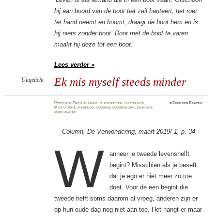
hij aan boord van de boot het zeil hanteert, het roer
ter hand neemt en boomt, draagt de boot hem en is
hij niets zonder boot. Door met de boot te varen
maakt hij deze tot een boot.’
Lees verder »
Ek mis myself steeds minder
Uitgelicht
Posted
by
Frits de Lange
in
levenseinde
,
levensloop
,
≈
Geef een Reactie
Meditatief1
,
ouderdom
,
ouderen
,
ouderenzorg
,
senioren
,
spiritualiteit
Column, De Verwondering, maart 2019/ 1, p. 34
W
anneer je tweede levenshelft
begint? Misschien als je beseft
dat je ego er niet meer zo toe
doet. Voor de een begint die
tweede helft soms daarom al vroeg, anderen zijn er
op hun oude dag nog niet aan toe. Het hangt er maar