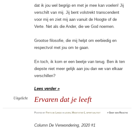
dat ik jou wel begrijp en met je mee kan voelen! Jij
verschilt van mij. Jij bent volstrekt transcendent
voor mij en ziet mij aan vanuit de Hoogte of de
Verte. Net als die Ander, die we God noemen.
Grootse filosofie, die mij helpt om eerbiedig en
respectvol met jou om te gaan.
En toch, ik kom er een beetje van terug. Ben ik ten
diepste niet meer gelijk aan jou dan we van elkaar
verschillen?
Lees verder »
Ervaren dat je leeft
Uitgelicht
Posted
by
Frits de Lange
in
leven
,
Meditatief1
,
spiritualiteit
≈
Geef een Reactie
Column De Verwondering, 2020 #1