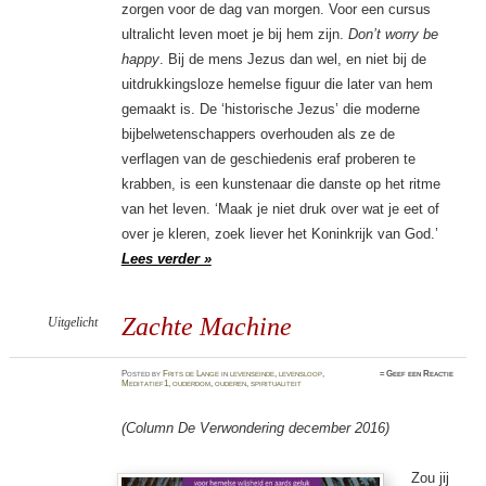
zorgen voor de dag van morgen. Voor een cursus
ultralicht leven moet je bij hem zijn.
Don’t worry be
happy
. Bij de mens Jezus dan wel, en niet bij de
uitdrukkingsloze hemelse figuur die later van hem
gemaakt is. De ‘historische Jezus’ die moderne
bijbelwetenschappers overhouden als ze de
verflagen van de geschiedenis eraf proberen te
krabben, is een kunstenaar die danste op het ritme
van het leven. ‘Maak je niet druk over wat je eet of
over je kleren, zoek liever het Koninkrijk van God.’
Lees verder »
Zachte Machine
Uitgelicht
Posted
by
Frits de Lange
in
levenseinde
,
levensloop
,
≈
Geef een Reactie
Meditatief1
,
ouderdom
,
ouderen
,
spiritualiteit
(Column De Verwondering december 2016)
Zou jij