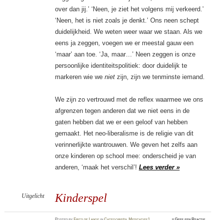
over dan jij.’ ‘Neen, je ziet het volgens mij verkeerd.’
‘Neen, het is niet zoals je denkt.’ Ons neen schept
duidelijkheid. We weten weer waar we staan. Als we
eens ja zeggen, voegen we er meestal gauw een
‘maar’ aan toe. ‘Ja, maar…’ Neen zeggen is onze
persoonlijke identiteitspolitiek: door duidelijk te
markeren wie we
niet
zijn, zijn we tenminste iemand.
We zijn zo vertrouwd met de reflex waarmee we ons
afgrenzen tegen anderen dat we niet eens in de
gaten hebben dat we er een geloof van hebben
gemaakt. Het neo-liberalisme is de religie van dit
verinnerlijkte wantrouwen. We geven het zelfs aan
onze kinderen op school mee: onderscheid je van
anderen, ‘maak het verschil’!
Lees verder »
Kinderspel
Uitgelicht
Posted
by
Frits de Lange
in
Categorieën
,
Meditatief1
≈
Geef een Reactie