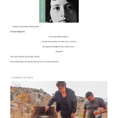
“… beknopt en bewonderenswaardig helder…”
Filosofie Magazine
“Een prettig eerlijke biografie…”
“…een fijne kennismaking met Weils leven en denken….”
“De Lange kent duidelijk de weg in Weils oeuvre…”
Trouw****
Voor meer recensies van het boek, klik
hier.
Een muzikale lezing rond Simone Weil? Dat kan. Zie onder
LEZINGEN
ACADEMIE OP KRETA