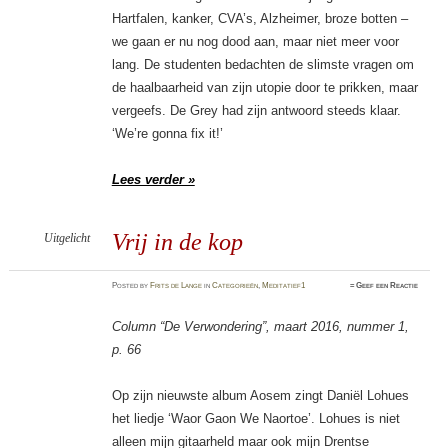
Hartfalen, kanker, CVA’s, Alzheimer, broze botten –
we gaan er nu nog dood aan, maar niet meer voor
lang. De studenten bedachten de slimste vragen om
de haalbaarheid van zijn utopie door te prikken, maar
vergeefs. De Grey had zijn antwoord steeds klaar.
‘We’re gonna fix it!’
Lees verder »
Vrij in de kop
Uitgelicht
Posted
by
Frits de Lange
in
Categorieën
,
Meditatief1
≈
Geef een Reactie
Column “De Verwondering”, maart 2016, nummer 1,
p. 66
Op zijn nieuwste album Aosem zingt Daniël Lohues
het liedje ‘Waor Gaon We Naortoe’. Lohues is niet
alleen mijn gitaarheld maar ook mijn Drentse