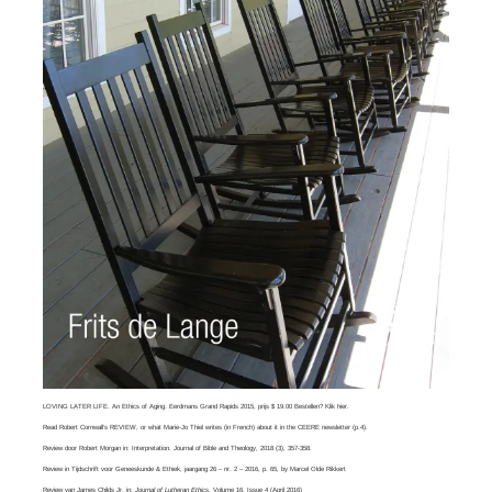
LOVING LATER LIFE. An Ethics of Aging. Eerdmans Grand Rapids 2015, prijs $ 19.00 Bestellen? Klik
hier
.
Read
Robert Cornwall’s REVIEW
, or what
Marie-Jo Thiel
writes (in French) about it in the CEERE newsletter (p.4).
Review door Robert Morgan in:
Interpretation. Journal of Bible and Theology
, 2018 (3), 357-358.
Review in Tijdschrift voor Geneeskunde & Ethiek, jaargang 26 – nr. 2 – 2016, p. 65, by
Marcel Olde Rikkert
Review van
James Childs Jr
. in:
Journal of Lutheran Ethics,
Volume 16, Issue 4​ (April 2016)