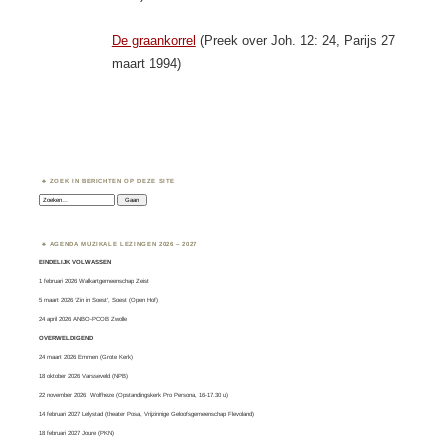
De graankorrel
(Preek over Joh. 12: 24, Parijs 27
maart 1994)
ZOEK IN BERICHTEN OP DEZE SITE
Zoeken:
AGENDA MUZIKALE LEZINGEN 2026 – 2027
EINDELIJK VOLWASSEN
1 februari 2026 Walkartgemeenschap Zeist
5 maart 2026 ‘Zin in Soest’, Soest (Open Hof)
24 april 2026 ANBO-PCOB Zwolle
OVERWELDIGEND
24 maart 2026 Emmen (Grote Kerk)
18 oktober 2026 Varsseveld (NPB)
22 november 2026 Wolfheze (Opstandingskerk Pro Persona, 16-17.30 u)
14 februari 2027 Lelystad (theater Posa, Vrijzinnige Geloofsgemeenschap Flevoland)
18 februari 2027 Joure (PKN)