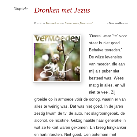
Dronken met Jezus
Uitgelicht
Posted
by
Frits de Lange
in
Categorieën
,
Meditatief1
≈
Geef een Reactie
‘Overal waar “te” voor
staat is niet goed.
Behalve tevreden.’
De wijze levensles
van moeder, die aan
mij als puber niet
besteed was. Wees
matig in alles, en wil
niet te veel. Zij
groeide op in armoede vóór de oorlog, waarin er van
alles te weinig was. Dat was niet goed. In de jaren
zestig kwam de tv, de auto, het slagroomgebak, de
alcohol, de nicotine. Gulzig haalde haar generatie in
wat ze te kort waren gekomen. En kreeg longkanker
en hartinfarcten. Niet goed. Een boterham met