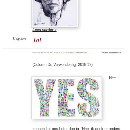
Lees verder »
Ja!
Uitgelicht
Posted
by
Frits de Lange
in
Categorieën
,
Meditatief1
≈
Geef een Reactie
(Column De Verwondering, 2018 #2)
Nee
zeggen ligt ons beter dan ja. ‘Nee, ik denk er anders