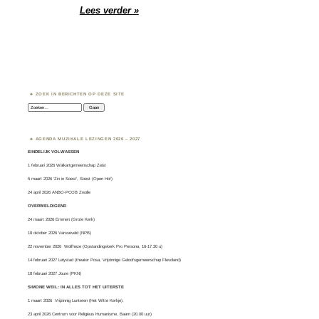
Lees verder »
ZOEK IN BERICHTEN OP DEZE SITE
Zoeken:
AGENDA MUZIKALE LEZINGEN 2026 – 2027
EINDELIJK VOLWASSEN
1 februari 2026 Walkartgemeenschap Zeist
5 maart 2026 ‘Zin in Soest’, Soest (Open Hof)
24 april 2026 ANBO-PCOB Zwolle
OVERWELDIGEND
24 maart 2026 Emmen (Grote Kerk)
18 oktober 2026 Varsseveld (NPB)
22 november 2026 Wolfheze (Opstandingskerk Pro Persona, 16-17.30 u)
14 februari 2027 Lelystad (theater Posa, Vrijzinnige Geloofsgemeenschap Flevoland)
18 februari 2027 Joure (PKN)
SIMONE WEIL: IN ALLES TOT HET UITERSTE
1 maart 2026
Vrijzinnig Lunteren
(Het Witte Kerkje).
23 april 2026 Centrum voor Religieus Humanisme, Baarn (20.00 uur)