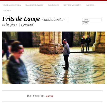
MUZIKALE LEZINGEN
ONLINE PUBLICATIES
AUDIO/VIDEO
DON’T READ DUTCH?
OVER MIJ
CONTACT
Frits de Lange
~ onderzoeker |
Zoeken:
schrijver | spreker
TAG ARCHIEF:
COVEY