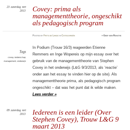
23
zaterdag
mrt
Covey: prima als
2013
managementtheorie, ongeschikt
als pedagogisch program
Posted
by
Frits de Lange
in
Categorieën
≈
Geef een Reactie
In Podium (Trouw 16/3) reageerden Etienne
Tags
Remmers en Inge Wopereis op mijn essay over het
covey
,
leiderschap
,
gebruik van de managementtheorie van Stephen
management
,
onderwijs
Covey in het onderwijs (L&G 9/3/2013, als ‘reactie’
onder aan het essay te vinden hier op de site). Als
managementtheorie prima, als pedagogisch program
ongeschikt – dat was het punt dat ik wilde maken.
Lees verder »
09
zaterdag
mrt
Iedereen is een leider (Over
2013
Stephen Covey), Trouw L&G 9
maart 2013