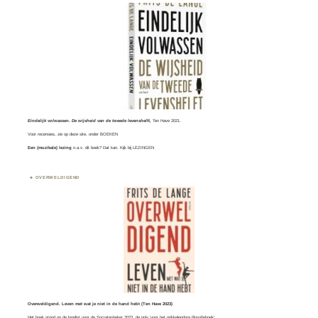
Eindelijk volwassen. De wijsheid van de tweede levenshelft,
Ten Have 2021.
Voor recensies, zie op deze site, onder
BOEKEN
Een (muzikale) lezing
n.a.v. dit boek? Dat kan. Kijk bij
LEZINGEN
OVERWELDIGEND
Overweldigend. Leven met wat je niet in de hand hebt (Ten Have 2023)
Het boek stond op de longlist voor de
Socratesbeker
2023, de prijs ‘voor het prikkelendste filosofieboek’.