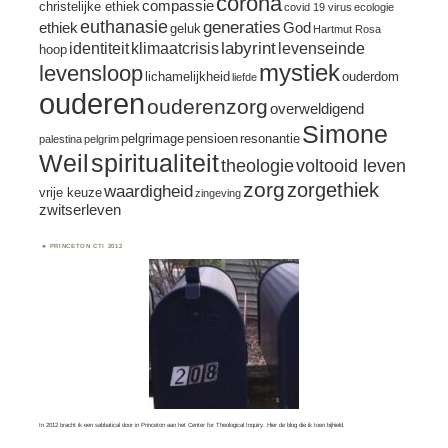
corona
compassie
christelijke ethiek
covid 19 virus
ecologie
euthanasie
generaties
ethiek
God
geluk
Hartmut Rosa
labyrint
identiteit
klimaatcrisis
levenseinde
hoop
mystiek
levensloop
lichamelijkheid
ouderdom
liefde
ouderen
ouderenzorg
overweldigend
Simone
pelgrimage
pensioen
resonantie
palestina
pelgrim
spiritualiteit
Weil
theologie
voltooid leven
zorg
zorgethiek
waardigheid
vrije keuze
zingeving
zwitserleven
PRINCETON CTI 2012
In 2012 bracht ik een sabbatical door in Princeton aan het Center for Theological Inquiry.
Hier
de blog die ik toen bijhield.