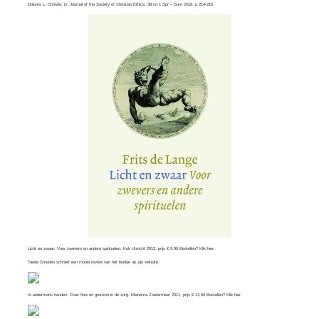
Dolores L. Christie, in:
Journal of the Society of Christian Ethics
, 38 no 1 Spr – Sum 2018, p 214-216
Licht en zwaar. Voor zwevers en andere spirituelen. Kok Utrecht 2013, prijs € 9,95 Bestellen? Klik
hier
.
Taede Smedes schreef een mooie review van het boekje op zijn
website
.
In andermans handen. Over flow en grenzen in de zorg. Meinema Zoetermeer 2011, prijs € 13,50 Bestellen? Klik
hier
.