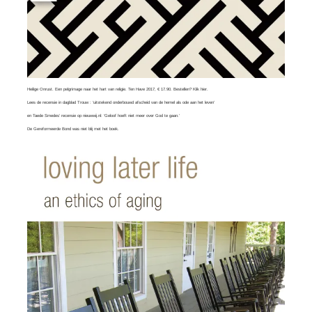
Heilige Onrust. Een pelgrimage naar het hart van religie. Ten Have 2017, € 17.90. Bestellen?
Klik hier
.
Lees
de recensie in dagblad Trouw
: ‘uitstekend onderbouwd afscheid van de hemel als ode aan het leven’
en
Taede Smedes’ recensie
op nieuwwij.nl: ‘Geloof hoeft niet meer over God te gaan.’
De Gereformeerde Bond was
niet blij
met het boek.