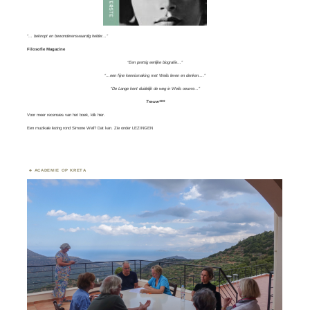
“… beknopt en bewonderenswaardig helder…”
Filosofie Magazine
“Een prettig eerlijke biografie…”
“…een fijne kennismaking met Weils leven en denken….”
“De Lange kent duidelijk de weg in Weils oeuvre…”
Trouw****
Voor meer recensies van het boek, klik
hier.
Een muzikale lezing rond Simone Weil? Dat kan. Zie onder
LEZINGEN
ACADEMIE OP KRETA