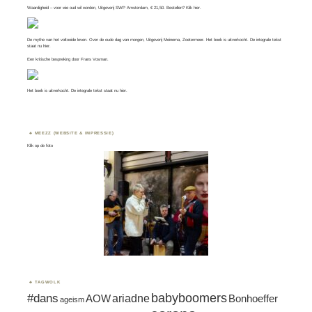
Waardigheid – voor wie oud wil worden, Uitgeverij SWP Amsterdam, € 21,50. Bestellen? Klik
hier
.
De mythe van het voltooide leven. Over de oude dag van morgen, Uitgeverij Meinema, Zoetermeer. Het boek is uitverkocht. De integrale tekst
staat nu
hier
.
Een kritische bespreking door
Frans Vosman
.
Het boek is uitverkocht. De integrale tekst staat nu
hier.
MEEZZ (WEBSITE & IMPRESSIE)
Klik op de foto
TAGWOLK
#dans
babyboomers
ariadne
AOW
Bonhoeffer
ageism