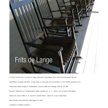
LOVING LATER LIFE. An Ethics of Aging. Eerdmans Grand Rapids 2015, prijs $ 19.00 Bestellen? Klik
hier
.
Read
Robert Cornwall’s REVIEW
, or what
Marie-Jo Thiel
writes (in French) about it in the CEERE newsletter (p.4).
Review door Robert Morgan in:
Interpretation. Journal of Bible and Theology
, 2018 (3), 357-358.
Review in Tijdschrift voor Geneeskunde & Ethiek, jaargang 26 – nr. 2 – 2016, p. 65, by
Marcel Olde Rikkert
Review van
James Childs Jr
. in:
Journal of Lutheran Ethics,
Volume 16, Issue 4​ (April 2016)
Bob Cornwall
, auteur/historicus, blog August 31, 2015.
Zorgethiek.nu
(Paulien Cozijnsen)