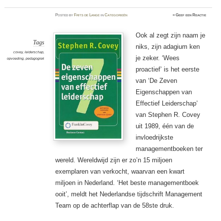
Posted
by
Frits de Lange
in
Categorieën
≈
Geef een Reactie
Ook al zegt zijn naam je
Tags
niks, zijn adagium ken
covey
,
leiderschap
,
je zeker. ‘Wees
opvoeding
,
pedagogiek
proactief’ is het eerste
van ‘De Zeven
Eigenschappen van
Effectief Leiderschap’
van Stephen R. Covey
uit 1989, één van de
invloedrijkste
managementboeken ter
wereld. Wereldwijd zijn er zo’n 15 miljoen
exemplaren van verkocht, waarvan een kwart
miljoen in Nederland. ‘Het beste managementboek
ooit’, meldt het Nederlandse tijdschrift Management
Team op de achterflap van de 58ste druk.