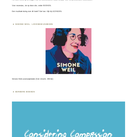
Voor recensies, zie op deze site, onder
BOEKEN
.
Een muzikale lezing over dit boek? Dat kan. Kijk bij
LEZINGEN.
SIMONE WEIL. LEVENSWIJSHEDEN
Simone Weil.Levenswijsheden (Kok Utrecht, 259 blz)
EERDERE BOEKEN