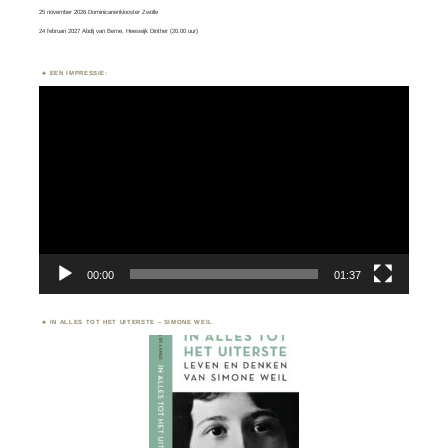
25 november 2026 Dominicanenklooster Zwolle
24 februari 2027 Abdij van Berne, Heeswijk Dinther (20.00 uur)
EEN IMPRESSIE:
Videospeler
00:00
01:37
IN ALLES TOT HET UITERSTE – SIMONE WEIL