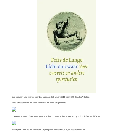
Licht en zwaar. Voor zwevers en andere spirituelen. Kok Utrecht 2013, prijs € 9,95 Bestellen? Klik
hier
.
Taede Smedes schreef een mooie review van het boekje op zijn
website
.
In andermans handen. Over flow en grenzen in de zorg. Meinema Zoetermeer 2011, prijs € 13,50 Bestellen? Klik
hier
.
Waardigheid – voor wie oud wil worden, Uitgeverij SWP Amsterdam, € 21,50. Bestellen? Klik
hier
.