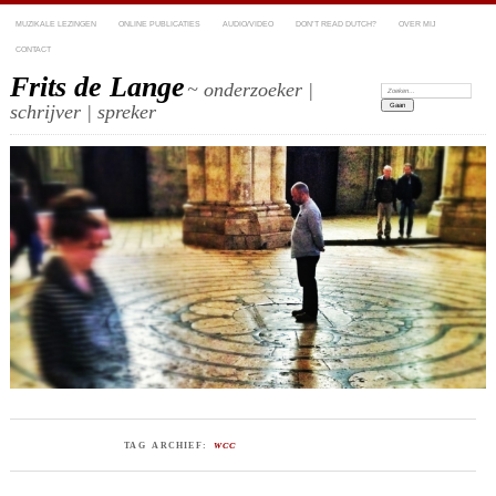
MUZIKALE LEZINGEN
ONLINE PUBLICATIES
AUDIO/VIDEO
DON’T READ DUTCH?
OVER MIJ
CONTACT
Frits de Lange
~ onderzoeker |
Zoeken:
schrijver | spreker
TAG ARCHIEF:
WCC