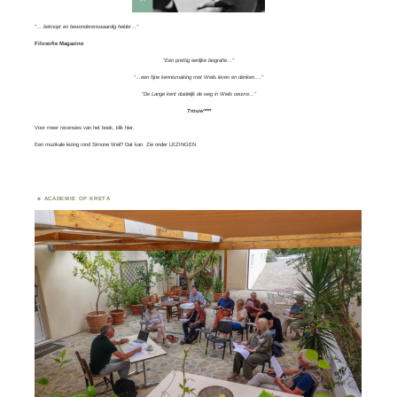
“… beknopt en bewonderenswaardig helder…”
Filosofie Magazine
“Een prettig eerlijke biografie…”
“…een fijne kennismaking met Weils leven en denken….”
“De Lange kent duidelijk de weg in Weils oeuvre…”
Trouw****
Voor meer recensies van het boek, klik
hier.
Een muzikale lezing rond Simone Weil? Dat kan. Zie onder
LEZINGEN
ACADEMIE OP KRETA