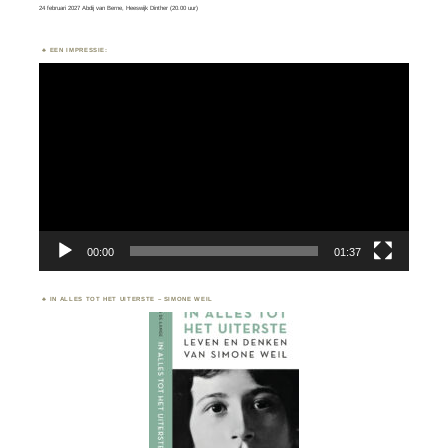
24 februari 2027 Abdij van Berne, Heeswijk Dinther (20.00 uur)
EEN IMPRESSIE:
Videospeler
00:00
01:37
IN ALLES TOT HET UITERSTE – SIMONE WEIL