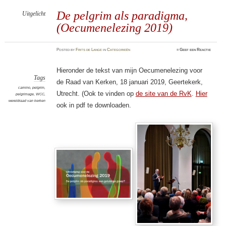
De pelgrim als paradigma,
Uitgelicht
(Oecumenelezing 2019)
Posted
by
Frits de Lange
in
Categorieën
≈
Geef een Reactie
Hieronder de tekst van mijn Oecumenelezing voor
Tags
de Raad van Kerken, 18 januari 2019, Geertekerk,
camino
,
pelgrim
,
Utrecht. (Ook te vinden op
de site van de RvK
.
Hier
pelgrimage
,
WCC
,
wereldraad van kerken
ook in pdf te downloaden.