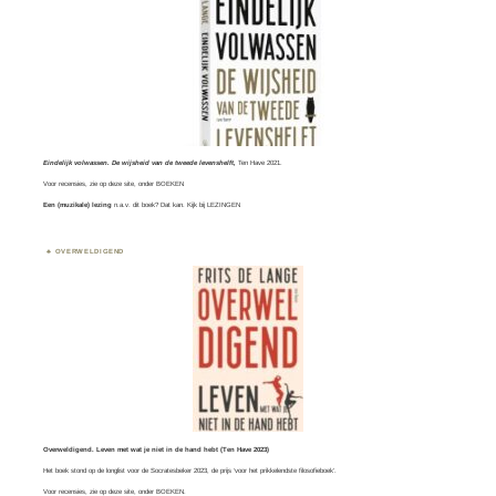
Eindelijk volwassen. De wijsheid van de tweede levenshelft,
Ten Have 2021.
Voor recensies, zie op deze site, onder
BOEKEN
Een (muzikale) lezing
n.a.v. dit boek? Dat kan. Kijk bij
LEZINGEN
OVERWELDIGEND
Overweldigend. Leven met wat je niet in de hand hebt (Ten Have 2023)
Het boek stond op de longlist voor de
Socratesbeker
2023, de prijs ‘voor het prikkelendste filosofieboek’.
Voor recensies, zie op deze site, onder
BOEKEN
.