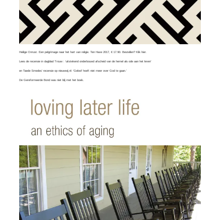
Heilige Onrust. Een pelgrimage naar het hart van religie. Ten Have 2017, € 17.90. Bestellen?
Klik hier
.
Lees
de recensie in dagblad Trouw
: ‘uitstekend onderbouwd afscheid van de hemel als ode aan het leven’
en
Taede Smedes’ recensie
op nieuwwij.nl: ‘Geloof hoeft niet meer over God te gaan.’
De Gereformeerde Bond was
niet blij
met het boek.