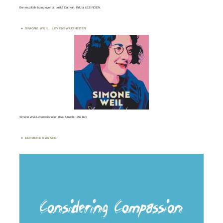
Een muzikale lezing over dit boek? Dat kan. Kijk bij
LEZINGEN.
SIMONE WEIL. LEVENSWIJSHEDEN
Simone Weil.Levenswijsheden (Kok Utrecht, 259 blz)
EERDERE BOEKEN