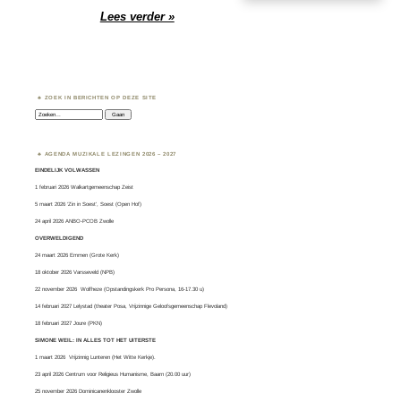
Lees verder »
ZOEK IN BERICHTEN OP DEZE SITE
Zoeken:
AGENDA MUZIKALE LEZINGEN 2026 – 2027
EINDELIJK VOLWASSEN
1 februari 2026 Walkartgemeenschap Zeist
5 maart 2026 ‘Zin in Soest’, Soest (Open Hof)
24 april 2026 ANBO-PCOB Zwolle
OVERWELDIGEND
24 maart 2026 Emmen (Grote Kerk)
18 oktober 2026 Varsseveld (NPB)
22 november 2026 Wolfheze (Opstandingskerk Pro Persona, 16-17.30 u)
14 februari 2027 Lelystad (theater Posa, Vrijzinnige Geloofsgemeenschap Flevoland)
18 februari 2027 Joure (PKN)
SIMONE WEIL: IN ALLES TOT HET UITERSTE
1 maart 2026
Vrijzinnig Lunteren
(Het Witte Kerkje).
23 april 2026 Centrum voor Religieus Humanisme, Baarn (20.00 uur)
25 november 2026 Dominicanenklooster Zwolle