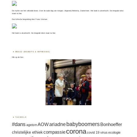
De mythe van het voltooide leven. Over de oude dag van morgen, Uitgeverij Meinema, Zoetermeer. Het boek is uitverkocht. De integrale tekst
staat nu
hier
.
Een kritische bespreking door
Frans Vosman
.
Het boek is uitverkocht. De integrale tekst staat nu
hier.
MEEZZ (WEBSITE & IMPRESSIE)
Klik op de foto
TAGWOLK
#dans
babyboomers
ariadne
AOW
Bonhoeffer
ageism
corona
compassie
christelijke ethiek
covid 19 virus
ecologie