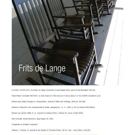
LOVING LATER LIFE. An Ethics of Aging. Eerdmans Grand Rapids 2015, prijs $ 19.00 Bestellen? Klik
hier
.
Read
Robert Cornwall’s REVIEW
, or what
Marie-Jo Thiel
writes (in French) about it in the CEERE newsletter (p.4).
Review door Robert Morgan in:
Interpretation. Journal of Bible and Theology
, 2018 (3), 357-358.
Review in Tijdschrift voor Geneeskunde & Ethiek, jaargang 26 – nr. 2 – 2016, p. 65, by
Marcel Olde Rikkert
Review van
James Childs Jr
. in:
Journal of Lutheran Ethics,
Volume 16, Issue 4​ (April 2016)
Bob Cornwall
, auteur/historicus, blog August 31, 2015.
Zorgethiek.nu
(Paulien Cozijnsen)
Dolores L. Christie, in:
Journal of the Society of Christian Ethics
, 38 no 1 Spr – Sum 2018, p 214-216