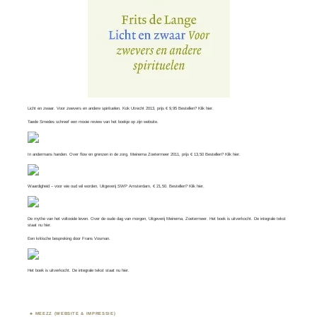
Licht en zwaar. Voor zwevers en andere spirituelen. Kok Utrecht 2013, prijs € 9,95 Bestellen? Klik
hier
.
Taede Smedes schreef een mooie review van het boekje op zijn
website
.
In andermans handen. Over flow en grenzen in de zorg. Meinema Zoetermeer 2011, prijs € 13,50 Bestellen? Klik
hier
.
Waardigheid – voor wie oud wil worden, Uitgeverij SWP Amsterdam, € 21,50. Bestellen? Klik
hier
.
De mythe van het voltooide leven. Over de oude dag van morgen, Uitgeverij Meinema, Zoetermeer. Het boek is uitverkocht. De integrale tekst
staat nu
hier
.
Een kritische bespreking door
Frans Vosman
.
Het boek is uitverkocht. De integrale tekst staat nu
hier.
MEEZZ (WEBSITE & IMPRESSIE)