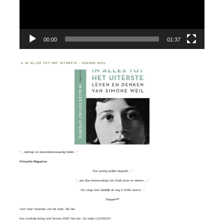
00:00
01:37
IN ALLES TOT HET UITERSTE – SIMONE WEIL
“… beknopt en bewonderenswaardig helder…”
Filosofie Magazine
“Een prettig eerlijke biografie…”
“…een fijne kennismaking met Weils leven en denken….”
“De Lange kent duidelijk de weg in Weils oeuvre…”
Trouw****
Voor meer recensies van het boek, klik
hier.
Een muzikale lezing rond Simone Weil? Dat kan. Zie onder
LEZINGEN