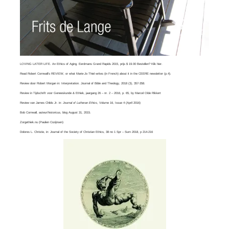
LOVING LATER LIFE. An Ethics of Aging. Eerdmans Grand Rapids 2015, prijs $ 19.00 Bestellen? Klik
hier
.
Read
Robert Cornwall’s REVIEW
, or what
Marie-Jo Thiel
writes (in French) about it in the CEERE newsletter (p.4).
Review door Robert Morgan in:
Interpretation. Journal of Bible and Theology
, 2018 (3), 357-358.
Review in Tijdschrift voor Geneeskunde & Ethiek, jaargang 26 – nr. 2 – 2016, p. 65, by
Marcel Olde Rikkert
Review van
James Childs Jr
. in:
Journal of Lutheran Ethics,
Volume 16, Issue 4​ (April 2016)
Bob Cornwall
, auteur/historicus, blog August 31, 2015.
Zorgethiek.nu
(Paulien Cozijnsen)
Dolores L. Christie, in:
Journal of the Society of Christian Ethics
, 38 no 1 Spr – Sum 2018, p 214-216