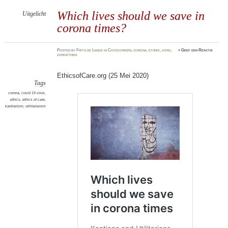
Which lives should we save in
Uitgelicht
corona times?
Posted
by
Frits de Lange
in
Categorieën
,
corona
,
ethiek
,
zorg
,
≈
Geef een Reactie
zorgethiek
EthicsofCare.org (25 Mei 2020)
Tags
corona
,
covid 19 virus
,
ethics
,
ethics of care
,
kantianism
,
utilitariansm