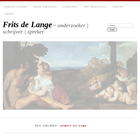
MUZIKALE LEZINGEN
ONLINE PUBLICATIES
AUDIO/VIDEO
DON’T READ DUTCH?
OVER MIJ
CONTACT
Frits de Lange
~ onderzoeker |
Zoeken:
schrijver | spreker
TAG ARCHIEF:
ETHICS OF CARE