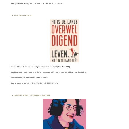
Een (muzikale) lezing
n.a.v. dit boek? Dat kan. Kijk bij
LEZINGEN
OVERWELDIGEND
Overweldigend. Leven met wat je niet in de hand hebt (Ten Have 2023)
Het boek stond op de longlist voor de
Socratesbeker
2023, de prijs ‘voor het prikkelendste filosofieboek’.
Voor recensies, zie op deze site, onder
BOEKEN
.
Een muzikale lezing over dit boek? Dat kan. Kijk bij
LEZINGEN.
SIMONE WEIL. LEVENSWIJSHEDEN