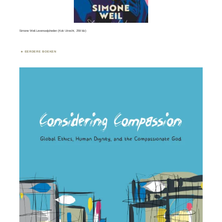
Simone Weil.Levenswijsheden (Kok Utrecht, 259 blz)
EERDERE BOEKEN