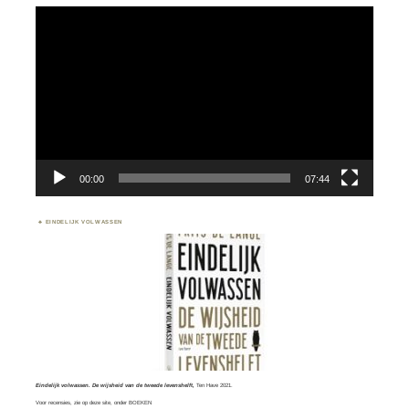
Videospeler
00:00
07:44
EINDELIJK VOLWASSEN
Eindelijk volwassen. De wijsheid van de tweede levenshelft,
Ten Have 2021.
Voor recensies, zie op deze site, onder
BOEKEN