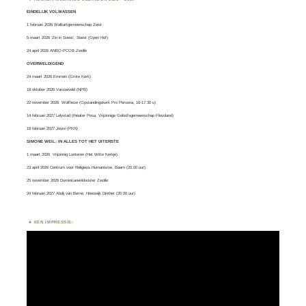
EINDELIJK VOLWASSEN
1 februari 2026 Walkartgemeenschap Zeist
5 maart 2026 ‘Zin in Soest’, Soest (Open Hof)
24 april 2026 ANBO-PCOB Zwolle
OVERWELDIGEND
24 maart 2026 Emmen (Grote Kerk)
18 oktober 2026 Varsseveld (NPB)
22 november 2026 Wolfheze (Opstandingskerk Pro Persona, 16-17.30 u)
14 februari 2027 Lelystad (theater Posa, Vrijzinnige Geloofsgemeenschap Flevoland)
18 februari 2027 Joure (PKN)
SIMONE WEIL: IN ALLES TOT HET UITERSTE
1 maart 2026
Vrijzinnig Lunteren
(Het Witte Kerkje).
23 april 2026 Centrum voor Religieus Humanisme, Baarn (20.00 uur)
25 november 2026 Dominicanenklooster Zwolle
24 februari 2027 Abdij van Berne, Heeswijk Dinther (20.00 uur)
EEN IMPRESSIE:
Videospeler