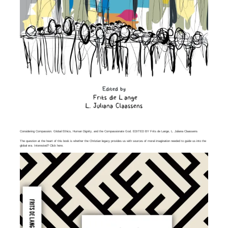
Considering Compassion. Global Ethics, Human Dignity, and the Compassionate God. EDITED BY Frits de Lange, L. Juliana Claassens
The question at the heart of this book is whether the Christian legacy provides us with sources of moral imagination needed to guide us into the
global era. Interested? Click
here
.