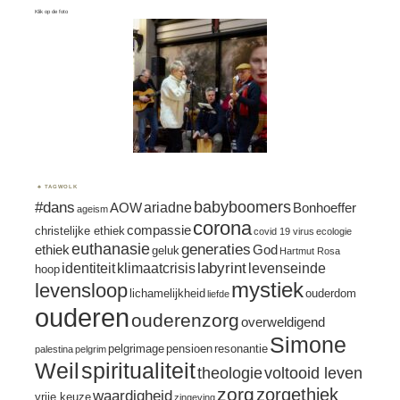
Klik op de foto
TAGWOLK
#dans
babyboomers
ariadne
AOW
Bonhoeffer
ageism
corona
compassie
christelijke ethiek
covid 19 virus
ecologie
euthanasie
generaties
ethiek
God
geluk
Hartmut Rosa
labyrint
identiteit
klimaatcrisis
levenseinde
hoop
mystiek
levensloop
lichamelijkheid
ouderdom
liefde
ouderen
ouderenzorg
overweldigend
Simone
pelgrimage
pensioen
resonantie
palestina
pelgrim
spiritualiteit
Weil
theologie
voltooid leven
zorg
zorgethiek
waardigheid
vrije keuze
zingeving