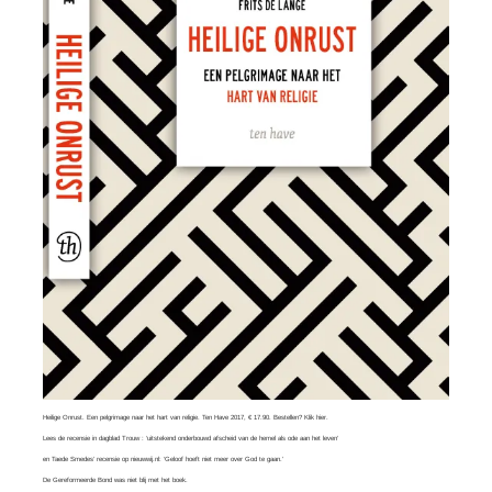
Heilige Onrust. Een pelgrimage naar het hart van religie. Ten Have 2017, € 17.90. Bestellen?
Klik hier
.
Lees
de recensie in dagblad Trouw
: ‘uitstekend onderbouwd afscheid van de hemel als ode aan het leven’
en
Taede Smedes’ recensie
op nieuwwij.nl: ‘Geloof hoeft niet meer over God te gaan.’
De Gereformeerde Bond was
niet blij
met het boek.